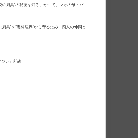
説の厨具”の秘密を知る。かつて、マオの母・パ
厨具”を“裏料理界”から守るため、四人の仲間と
ガジン」所蔵）