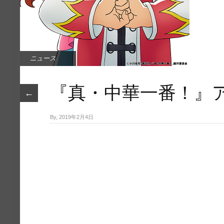
ニュース
『真・中華一​番！』
←
By, 2019年2月4日