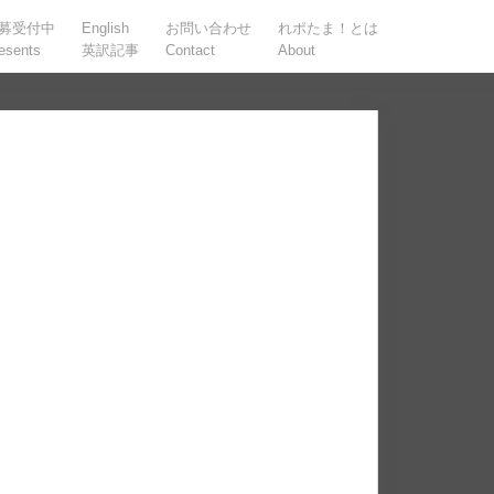
募受付中
English
お問い合わせ
れポたま！とは
esents
英訳記事
Contact
About