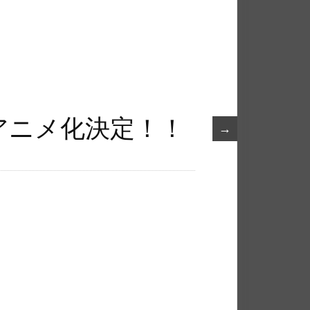
アニメ化決定！！
→