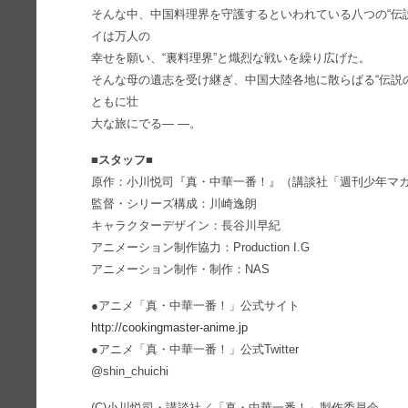
そんな中、中国料理界を守護するといわれている八つの“伝
イは万人の
幸せを願い、“裏料理界”と熾烈な戦いを繰り広げた。
そんな母の遺志を受け継ぎ、中国大陸各地に散らばる“伝説の
ともに壮
大な旅にでる― ―。
■スタッフ■
原作：小川悦司『真・中華一番！』（講談社「週刊少年マ
監督・シリーズ構成：川崎逸朗
キャラクターデザイン：長谷川早紀
アニメーション制作協力：Production I.G
アニメーション制作・制作：NAS
●アニメ「真・中華一番！」公式サイト
http://cookingmaster-anime.jp
●アニメ「真・中華一番！」公式Twitter
@shin_chuichi
(C)小川悦司・講談社／「真・中華一番！」製作委員会