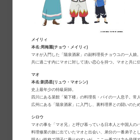
メイリィ
本名:周梅麗(チョウ・メイリィ)
マオが入門した「陽泉酒家」の副料理長チョウユの一人娘
共に過ごす内にマオに対して淡い恋心を持つ。マオと共に
マオ
本名:劉昴星(リュウ・マオシン)
史上最年少の特級厨師。
四川にある菜館「菊下楼」の料理長・パイの一人息子。常
広州にある「陽泉酒家」に入門し、裏料理界との闘いのた
シロウ
マオの事を「マオ兄」と呼び慕っている日本人と中国人の
料理修業の旅に出ていたマオと出会い、弟分の一番弟子と
明るい性格で調子に乗りやすいが、ここ一番では力を発揮す