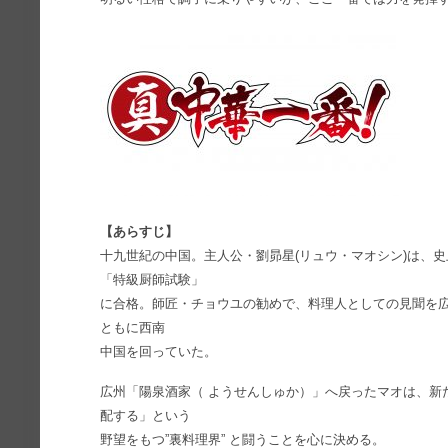
【あらすじ】
十九世紀の中国。主人公・劉昴星(リュウ・マオシン)は、
「特級厨師試験」
に合格。師匠・チョウユの勧めで、料理人としての見聞を
ともに西南
中国を回っていた。
広州「陽泉酒家（ ようせんしゅか）」へ戻ったマオは、新
配する」という
野望をもつ”裏料理界” と闘うことを心に決める。