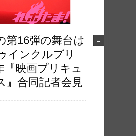
の第16弾の舞台は
→
トゥインクルプリ
作『映画プリキュ
ス』合同記者会見