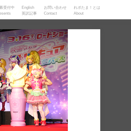
募受付中
English
お問い合わせ
れポたま！とは
esents
英訳記事
Contact
About