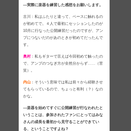
―実際に楽器を練習した感想をお願いします。
古川：私はふたりと違って、ベースに触れるの
が初めてで。４人で最初にセッションしたのが
10月に行なった公開練習だったのですが、アン
プにつないだのがあのときが初めてだったんで
す。
奥村
：私もギターで言えば今回初めて触ったの
で、アンプのつなぎ方が全然分からず……（苦
笑）。
内山
：そういう意味では私は前々から経験させ
てもらっているので、ちょっと有利（？）なの
かな。
―楽器を始めてすぐに公開練習が行なわれたと
いうことは、参加されたファンにとってはみな
さんの成長を最初から見守ることができてい
る、ということですよね？