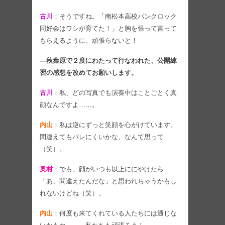
古川
：そうですね。「南松本高校パンクロック
同好会はワシが育てた！」と胸を張って言って
もらえるように、頑張らないと！
―秋葉原で２度にわたって行なわれた、公開練
習の感想を改めてお願いします。
古川
：私、どの写真でも演奏中はことごとく真
顔なんですよ……。
内山
：私は逆にずっと笑顔を心がけています。
間違えてもバレにくいかな、なんて思って
（笑）。
奥村
：でも、顔がいつも以上ににやけたら
「あ、間違えたんだな」と思われちゃうかもし
れないけどね（笑）。
内山
：何度も来てくれている人たちには通じな