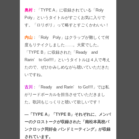
奥村
：「TYPE A」に収録されている「Roly
Poly」というタイトルがすごくお気に入りで
す。「ロリポリ」って略すとすごくかわいい！
内山
：「Roly Poly」はクラップが難しくて何
度もリテイクしました……。大変でした。
「TYPE B」に収録された「Ready and
Rarin’ to Go!!!!」というタイトルは４人で考え
たので、ぜひかみしめながら聴いていただきた
いですね。
古川
：「Ready and Rarin’ to Go!!!!」では私
がリードボーカルを担当させていただきまし
た。歌詞もじっくりと聴いて欲しいです！
―「TYPE A」「TYPE B」それぞれに、メンバ
ーのクロストークが収録された「南松本高校パ
ンクロック同好会 バンドミーティング」が収録
されています。