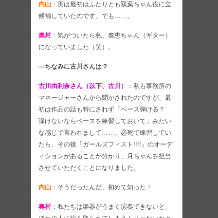
内山
：実は最初はふたりとも双葉ちゃん役に立
候補していたのです。でも……。
奥村
：気がついたら私、奏恵ちゃん（ギター）
になっていました（笑）。
―ちなみに古川さんは？
古川由利奈さん（以下、古川）
：私も事務所の
マネージャーさんから聞かされたのですが、最
初は作品の話も特にされず「ベース弾ける？
弾けないならベースを練習しておいて」みたい
な感じで言われまして……。必死で練習してい
たら、その後『ガールズフィスト!!!!』のオーデ
ィションがあることが分かり、月ちゃんを担当
させていただくことになりました。
内山
：そうだったんだ、初めて知った！
奥村
：私たちは楽器がうまく演奏できないと、