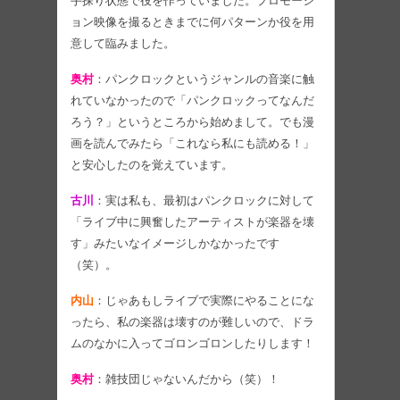
手探り状態で役を作っていました。プロモーシ
ョン映像を撮るときまでに何パターンか役を用
意して臨みました。
奥村
：パンクロックというジャンルの音楽に触
れていなかったので「パンクロックってなんだ
ろう？」というところから始めまして。でも漫
画を読んでみたら「これなら私にも読める！」
と安心したのを覚えています。
古川
：実は私も、最初はパンクロックに対して
「ライブ中に興奮したアーティストが楽器を壊
す」みたいなイメージしかなかったです
（笑）。
内山
：じゃあもしライブで実際にやることにな
ったら、私の楽器は壊すのが難しいので、ドラ
ムのなかに入ってゴロンゴロンしたりします！
奥村
：雑技団じゃないんだから（笑）！