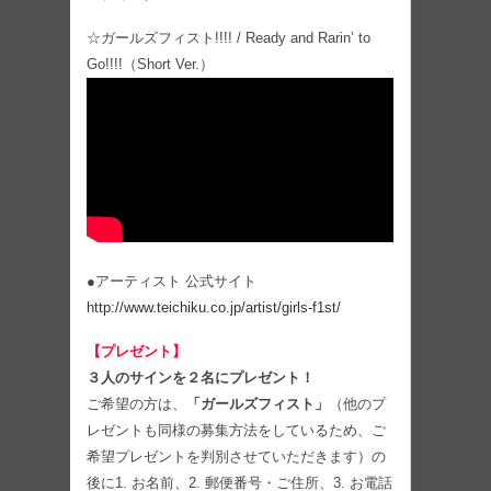
☆ガールズフィスト!!!! / Ready and Rarin’ to
Go!!!!（Short Ver.）
●アーティスト 公式サイト
http://www.teichiku.co.jp/artist/girls-f1st/
【プレゼント】
３人のサインを２名にプレゼント！
ご希望の方は、
「ガールズフィスト」
（他のプ
レゼントも同様の募集方法をしているため、ご
希望プレゼントを判別させていただきます）の
後に1. お名前、2. 郵便番号・ご住所、3. お電話