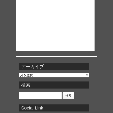
アーカイブ
ア
ー
カ
検索
イ
ブ
検
索:
Social Link