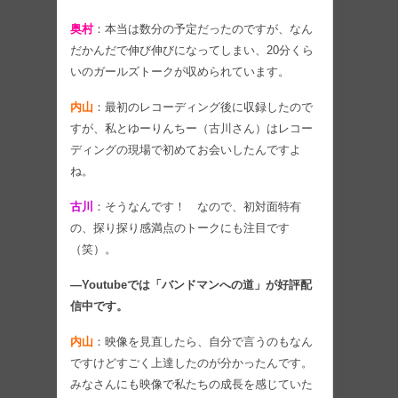
奥村
：本当は数分の予定だったのですが、なん
だかんだで伸び伸びになってしまい、20分くら
いのガールズトークが収められています。
内山
：最初のレコーディング後に収録したので
すが、私とゆーりんちー（古川さん）はレコー
ディングの現場で初めてお会いしたんですよ
ね。
古川
：そうなんです！ なので、初対面特有
の、探り探り感満点のトークにも注目です
（笑）。
―Youtubeでは「バンドマンへの道」が好評配
信中です。
内山
：映像を見直したら、自分で言うのもなん
ですけどすごく上達したのが分かったんです。
みなさんにも映像で私たちの成長を感じていた