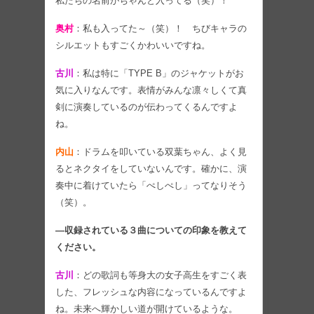
私たちの名前がちゃんと入ってる（笑）！
奥村
：私も入ってた～（笑）！ ちびキャラの
シルエットもすごくかわいいですね。
古川
：私は特に「TYPE B」のジャケットがお
気に入りなんです。表情がみんな凛々しくて真
剣に演奏しているのが伝わってくるんですよ
ね。
内山
：ドラムを叩いている双葉ちゃん、よく見
るとネクタイをしていないんです。確かに、演
奏中に着けていたら「ぺしぺし」ってなりそう
（笑）。
―収録されている３曲についての印象を教えて
ください。
古川
：どの歌詞も等身大の女子高生をすごく表
した、フレッシュな内容になっているんですよ
ね。未来へ輝かしい道が開けているような。