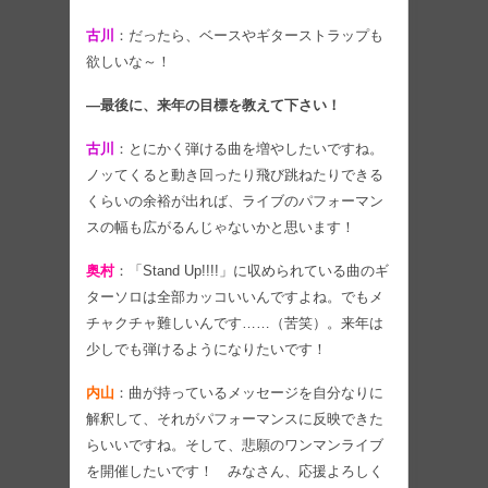
古川
：だったら、ベースやギターストラップも
欲しいな～！
―最後に、来年の目標を教えて下さい！
古川
：とにかく弾ける曲を増やしたいですね。
ノッてくると動き回ったり飛び跳ねたりできる
くらいの余裕が出れば、ライブのパフォーマン
スの幅も広がるんじゃないかと思います！
奥村
：「Stand Up!!!!」に収められている曲のギ
ターソロは全部カッコいいんですよね。でもメ
チャクチャ難しいんです……（苦笑）。来年は
少しでも弾けるようになりたいです！
内山
：曲が持っているメッセージを自分なりに
解釈して、それがパフォーマンスに反映できた
らいいですね。そして、悲願のワンマンライブ
を開催したいです！ みなさん、応援よろしく