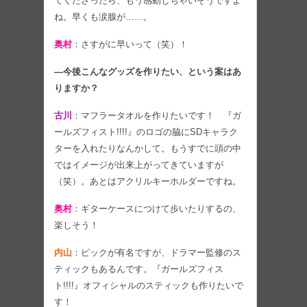
てくださったら、もう感動しちゃいそうですよ
ね。早くも涙腺が……。
奥村
：さすがに早いって（笑）！
―今後こんなグッズを作りたい、という案はあ
りますか？
古川
：マフラータオルを作りたいです！ 『ガ
ールズフィスト!!!!』のロゴの脇にSDキャラク
ターを入れたりなんかして。もうすでに頭の中
ではイメージが出来上がってきていますが
（笑）。あとはアクリルキーホルダーですね。
奥村
：ギターケースにつけて歩いたりするの、
楽しそう！
内山
：ピックが有名ですが、ドラマー監修のス
ティックもあるんです。『ガールズフィス
ト!!!!』オフィシャルのスティックも作りたいで
す！