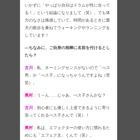
いかずに「やっぱり自分はドラムが性に合って
る！」という結論になりまして（笑）。でも体
力のなさは痛感していて。時間があるときに愛
犬の散歩を兼ねてウォーキングやランニングを
しています！
―ちなみに、ご自身の相棒に名前を付けるとし
たら？
古川
：私、ネーミングセンスがないので「べス
男」か「べス子」になっちゃうんですよね（苦
笑）。
奥村
：う～ん……じゃあ、べス子さんかな？
古川
：初心者にも優しく上達できるように寄り
添ってくれるべス子さんで（笑）！
奥村
：私は、エフェクターの使い方に慣れるた
めにも「エフェク太」くんで（笑）。