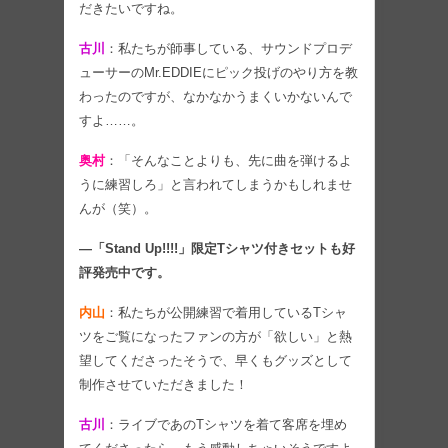
だきたいですね。
古川
：私たちが師事している、サウンドプロデ
ューサーのMr.EDDIEにピック投げのやり方を教
わったのですが、なかなかうまくいかないんで
すよ……。
奥村
：「そんなことよりも、先に曲を弾けるよ
うに練習しろ」と言われてしまうかもしれませ
んが（笑）。
―「Stand Up!!!!」限定Tシャツ付きセットも好
評発売中です。
内山
：私たちが公開練習で着用しているTシャ
ツをご覧になったファンの方が「欲しい」と熱
望してくださったそうで、早くもグッズとして
制作させていただきました！
古川
：ライブであのTシャツを着て客席を埋め