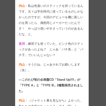
内山
：私は色違いのスティックを持っているん
です。元々は学生時代に使っているものしかな
かったのですが、今回のデビューを機に新しい
のを買ったら、偶然同じメーカーだったんで
す！ やっぱり使いやすさっていうのがあるん
だな、と。
古川
：練習でも使っていた、ピンク色のスティ
ックがあったよね？ じゃあ「バチ美」と「バ
チ子」でいいんじゃない？
内山
：そうだね、じゃあそれでお願いします
（笑）。
―このたび初の企画盤CD「Stand Up!!!!」が
「TYPE A」と「TYPE B」2種類発売されまし
た。
内山
：（ジャケット裏を見ながら）よかった、