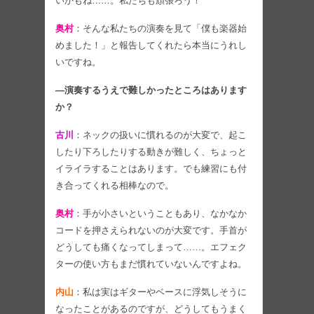
いかもね……。私たちも頑張ろう！
奥村
：そんな私たちの演奏を見て「僕も楽器始
めました！」と報告してくれたら本当にうれし
いですね。
―演奏するうえで難しかったところはあります
か？
古川
：ネックの扱いに慣れるのが大変で、起こ
したり下ろしたりする動きが難しく、ちょっと
イライラすることはあります。でも練習にも付
き合ってくれる相棒なので。
奥村
：手が小さいということもあり、なかなか
コードを押さえられないのが大変です。手首が
どうしても痛くなってしまって……。エフェク
ターの使い方もまだ慣れていないんですよね。
内山
：私は実はギターやベースに浮気しそうに
なったことがあるのですが、どうしてもうまく