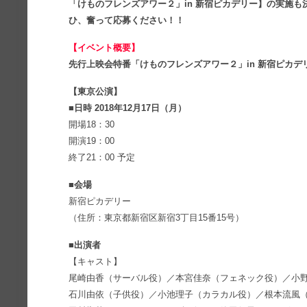
「けものフレンズアワー２」in 新宿ピカデリー】の実施
ひ、奮って応募ください！！
【イベント概要】
先行上映会特番「けものフレンズアワー２」in 新宿ピカデ
【東京公演】
■日時 2018年12月17日（月）
開場18：30
開演19：00
終了21：00 予定
■会場
新宿ピカデリー
（住所：東京都新宿区新宿3丁目15番15号）
■出演者
【キャスト】
尾崎由香（サーバル役）／本宮佳奈（フェネック役）／小
石川由依（子供役）／小池理子（カラカル役）／根本流風