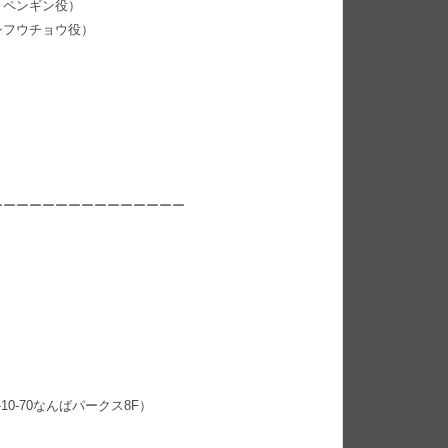
トペンギン役）
シフウチョウ役）
ーーーーーーーーーーーーーーー
0-70なんばパークス8F）