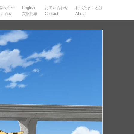
募受付中
English
お問い合わせ
れポたま！とは
esents
英訳記事
Contact
About