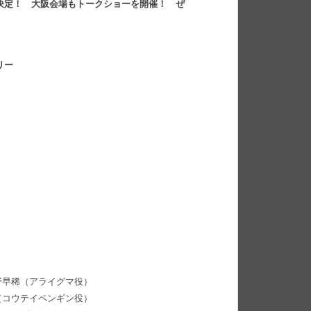
も決定！ 大阪会場もトークショーを開催！ ぜ
リー
野早稀（アライグマ役）
（コウテイペンギン役）