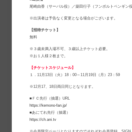
尾崎由香（サーバル役）／築田行子（フンボルトペンギン
※出演者は予告なく変更となる場合がございます。
【招待チケット】
無料
※３歳未満入場不可、３歳以上チケット必要。
※お１人様２枚まで。
【チケットスケジュール】
１．11月13日（火）18：00～11月19日（月）23：59
※12月17、18日両日同じとなります。
■ＦＣ先行（抽選）URL
https://kemono-fan.jp/
■あにてれ先行（抽選）
https://ch.ani.tv
※会員限定ページとなりますのでそれぞれ会員登録、SIGN 