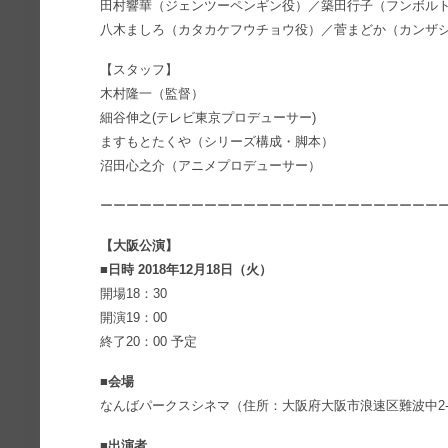
田村響華（ジェンツーペンギン役）／築田行子（フンボル
八木ましろ（カタカケフウチョウ役）／菅まどか（カンザ
【スタッフ】
木村隆一（監督）
細谷伸之(テレビ東京プロデューサー)
ますもとたくや（シリーズ構成・脚本）
沼田心之介（アニメプロデューサー）
ーーーーーーーーーーーーーーーーーーーーーーーーーー
【大阪公演】
■日時 2018年12月18日（火）
開場18：30
開演19：00
終了20：00 予定
■会場
なんばパークスシネマ（住所：大阪府大阪市浪速区難波中2-1
■出演者