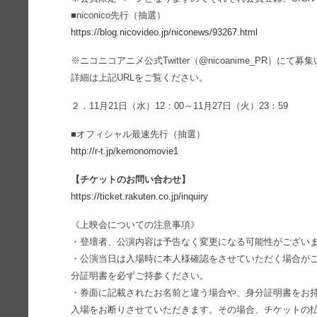
■niconico先行（抽選）
https://blog.nicovideo.jp/niconews/93267.html
※ニコニコアニメ公式Twitter（@nicoanime_PR）にて
詳細は上記URLをご覧ください。
２．11月21日（水）12：00～11月27日（火）23：59
■オフィシャル最速先行（抽選）
http://r-t.jp/kemonomovie1
【チケットのお問い合わせ】
https://ticket.rakuten.co.jp/inquiry
《上映会についての注意事項》
・登壇者、公演内容は予告なく変更になる可能性がござい
・公演当日は入場時に本人様確認をさせていただく場合が
分証明書を必ずご持参ください。
・券面に記載されたお名前と違う場合や、身分証明書をお
入場をお断りさせていただきます。その場合、チケットの