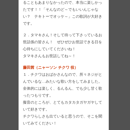
ることもあまりなかったので、本当に楽しかっ
たです！！「そんなのど～でもいいんじゃな
い？ テキトーでオッケ～」この歌詞が大好き
です。
２．タマキさん！そして待って下さっているお
世話係の皆さん！ ぜひぜひお世話できる日を
心待ちにしていてくださいね！
タマキさんもお世話してね～！
藤田茜（ニャーソン チクワ 役）
１．チクワはおばかさんなので、所々ネジがと
んでいるな…みたいな歌い方をしてみました。
全体的には楽しく、るんるん、でも少し甘く歌
ったつもりです。
擬音のところが、とてもカタカタガヤガヤして
いて好きです。
チクワらしさも出ていると思うので、そこを聞
いてみてください！