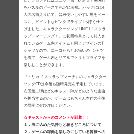
た。フロントにはユニット名「Bits ＆ Pieces」
をパズルのピースでPOPに表現。バックには4
人の名前入りにて、普段使いしやすい黒をベー
スに、ビビットなピンクでライブTっぽく仕上
げました。キャラクターソング UNIT1「スクラ
ップ・マーチング！」に初回特典として封入さ
れているゲーム内アイテムと同じデザインのT
シャツなので、エーコたちとお揃いのTシャツ
を着て、ゲーム内とリアルでトリカゴライフを
楽しむことができます。
『トリカゴ スクラップマーチ』のキャラクター
ソングCDは今後も随時発売を予定しています。
次回第二弾はどのキャスト陣がどのような楽曲
を担当するのか、ゲームはもちろん本作の今後
の展開にぜひ注目ください。
☆キャストからのコメントが到着！！
１．曲に込めた気持ちと聴きどころについて
２．ゲームの稼働を楽しみにしている皆様への