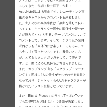
グ！」は、これまでも数々の楽曲をプロデュー
スしてきた、作詞：松井洋平、作曲：
AstroNoteSによる楽曲です。レコーディング直
後の各キャストからのコメントも到着しまし
た。主人公役の高橋李依は「楽曲を通して伝わ
ってくる、キャラクター同士の関係性や賑やか
さが魅力です♪」と明るいテーマソングについて
コメントしています。そして、チクワ役の藤田
咲茜からも「全体的には楽しく、るんるん、で
も少し甘く歌ったつもりです。擬音のところ
が、とてもカタカタガヤガヤしていて好きで
す」と、曲に込めた気持ちが寄せられました。
また、カップリング曲も「スクラップ・マーチ
ング！」同様に4人の個性がそれぞれ光る楽曲と
なっており、ジャケットも4人のキャラクターが
描かれたイラスト仕様となっています。
また「Bits ＆ Pieces」のライブTっぽいTシャ
ツも2019年1月30日（水）に発売が決定しまし