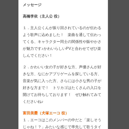
メッセージ
高橋李依（主人公 役）
１．主人公くんが振り回されているのが伝わる
よう歌声に込めました！ 楽曲を通して伝わっ
てくる、キャラクター同士の関係性や賑やかさ
が魅力です♪かわいらしいPVと合わせてぜひ楽
しんでください！
２．かわいい女の子が好きな方、声優さんが好
きな方、なにかアプリゲームを探している方、
音楽が気に入った方、さらには小さな男の子が
好きな方まで！ トリカゴはたくさんの入口を
開けてお待ちしております！ ぜひ触れてみて
くださいね♪
富田美憂（犬塚エーコ 役）
１．​エーコはこのメンバーの中だと「楽しそう
じゃね！？」みたいな感じで率先して歌うタイ