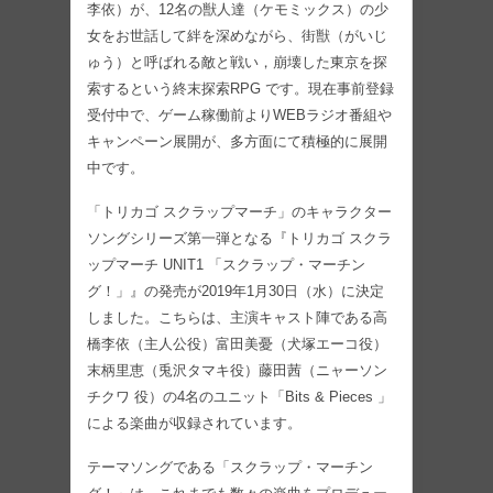
李依）が、12名の獣人達（ケモミックス）の少
女をお世話して絆を深めながら、街獣（がいじ
ゅう）と呼ばれる敵と戦い，崩壊した東京を探
索するという終末探索RPG です。現在事前登録
受付中で、ゲーム稼働前よりWEBラジオ番組や
キャンペーン展開が、多方面にて積極的に展開
中です。
「トリカゴ スクラップマーチ」のキャラクター
ソングシリーズ第一弾となる『トリカゴ スクラ
ップマーチ UNIT1 「スクラップ・マーチン
グ！」』の発売が2019年1月30日（水）に決定
しました。こちらは、主演キャスト陣である高
橋李依（主人公役）富田美憂（犬塚エーコ役）
末柄里恵（兎沢タマキ役）藤田茜（ニャーソン
チクワ 役）の4名のユニット「Bits & Pieces 」
による楽曲が収録されています。
テーマソングである「スクラップ・マーチン