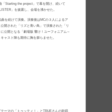
ting the project」で幕を開け、続いて
OLISTER」を披露し、会場を沸かせた。
気曲を続けて演奏。演奏後はMCの３人によるア
に公開された「リズと青い鳥」で演奏された「リ
に公開となる「劇場版 響け！ユーフォニアム～
、キャスト陣も期待に胸を膨らませた。
テーマの「トゥッティ！」とTRUEさんの歌唱