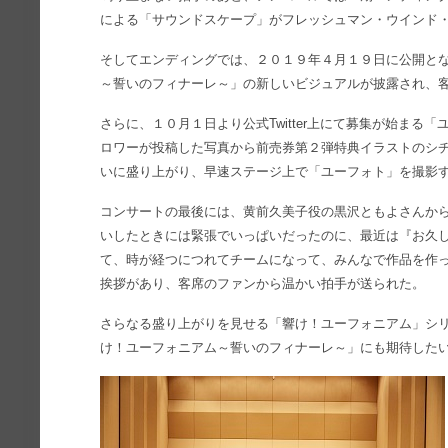
による「サウンドスケープ」がフレッシュマン・ウインド
そしてエンディングでは、２０１９年４月１９日に公開とな
～誓いのフィナーレ～」の新しいビジュアルが披露され、
さらに、１０月１日より公式Twitter上にて募集が始まる
ロワーが投稿した写真から前売券第２弾特典イラストのシチ
いに盛り上がり、早速ステージ上で「ユーフォト」を撮影
コンサートの最後には、黄前久美子役の黒沢ともよさんか
いしたときには緊張でいっぱいだったのに、最近は『お久
て、時が経つにつれてチームになって、みんなで作品を作
挨拶があり、客席のファンから温かい拍手が送られた。
さらなる盛り上がりを見せる「響け！ユーフォニアム」シリ
け！ユーフォニアム～誓いのフィナーレ～」にも期待した