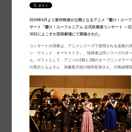
2019年4月より新作映画が公開となるアニメ「響け！ユー
サート「響け！ユーフォニアム 公式吹奏楽コンサート ～北
30日によこすか芸術劇場にて開催された。
コンサートの演奏は、アニメシリーズで使用される楽曲の演
ン・ウインド・オーケストラ」、指揮者は同シリーズのす
ん。ゲストとして、アニメの1期と2期のオープニングテーマ
の黒沢ともよさん、加藤葉月役の朝井彩加さん、川島緑輝