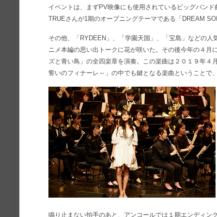
イベントは、まずPV映像にも使用されているビッグバンド曲「Star
TRUEさんが1期のオープニングテーマである「DREAM S
その他、「RYDEEN」、「学園天国」、「宝島」などの人
ニメ本編の思い出トークに花が咲いた。その後今年の４月
ズと青い鳥」の全四楽章を演奏。この楽曲は２０１９年４月
誓いのフィナーレ～」の中でも鍵となる楽曲ということで
鳴り止まない拍手のあと、アンコールでは１期エンディング