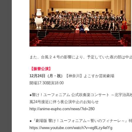
また、台風２４号の影響により、予定していた夜の部は中
【振替公演】
12月24日（月・祝）
【神奈川】よこすか芸術劇場
開場17:30開演18:00
●響け！ユーフォニアム 公式吹奏楽コンサート ～北宇治高
風24号接近に伴う夜公演中止のお知らせ
http://anime-eupho.com/news/?id=280
●『劇場版 響け！ユーフォニアム～誓いのフィナーレ～』
https://www.youtube.com/watch?v=eg8Lzy4elYg