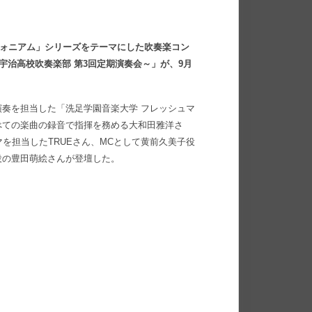
フォニアム」シリーズをテーマにした吹奏楽コン
宇治高校吹奏楽部 第3回定期演奏会～」が、9月
奏を担当した「洗足学園音楽大学 フレッシュマ
べての楽曲の録音で指揮を務める大和田雅洋さ
を担当したTRUEさん、MCとして黄前久美子役
役の豊田萌絵さんが登壇した。