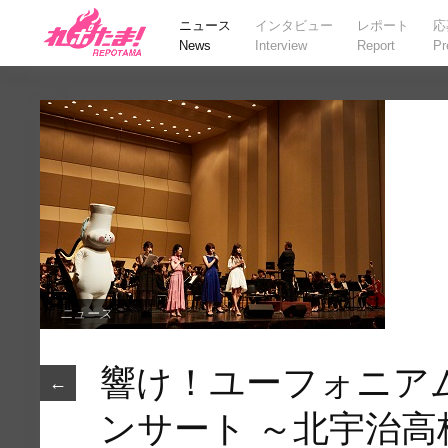
ニュース
インタビュー
レポート
応
News
Interview
Report
Pr
ニュース
響け！ユーフォニア
←
ンサート ～北宇治高