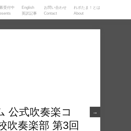
募受付中
English
お問い合わせ
れポたま！とは
esents
英訳記事
Contact
About
ム 公式吹奏楽コ
→
校吹奏楽部 第3回