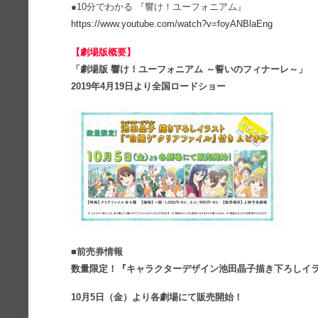
●10分でわかる 『響け！ユーフォニアム』
https://www.youtube.com/watch?v=foyANBlaEng
【劇場版概要】
「劇場版 響け！ユーフォニアム ～誓いのフィナーレ～」
2019年4月19日より全国ロードショー
■前売券情報
数量限定！『キャラクターデザイン池田晶子描き下ろしイラ
10月5日（金）より各劇場にて販売開始！