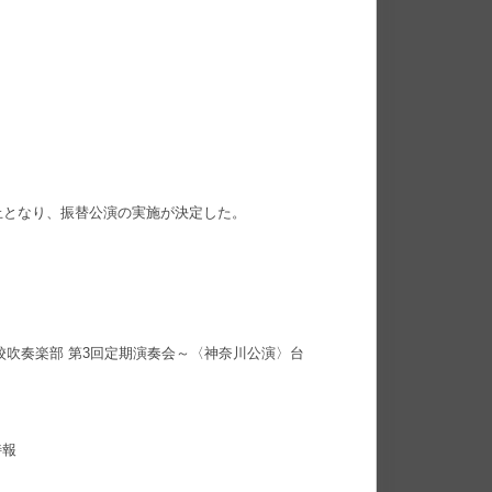
止となり、振替公演の実施が決定した。
校吹奏楽部 第3回定期演奏会～〈神奈川公演〉台
特報