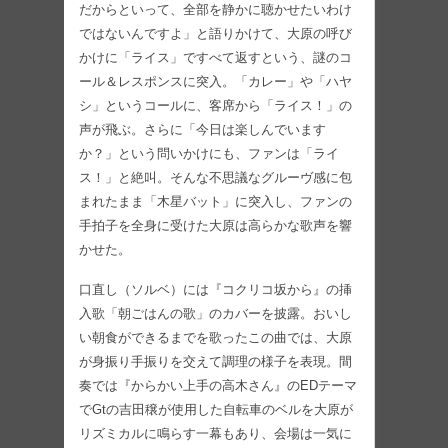
だからといって、全部を静かに聴かせたいわけ
ではないんですよ」と語りかけて、大原の呼び
かけに「ライス」ですべて返すという、謎のコ
ール＆レスポンスに突入。「カレー」や「ハヤ
シ」というコールに、客席から「ライス！」の
声が飛ぶ。さらに「今日は楽しんでいます
か？」という問いかけにも、ファンは「ライ
ス！」と絶叫。そんな不思議なグルーヴ感に包
まれたまま「木星バット」に突入し、ファンの
手拍子を全身に受けた大原は高らかな歌声を響
かせた。
口直し（ソルベ）には『コクリコ坂から』の挿
入歌「朝ごはんの歌」のカバーを披露。おいし
い朝食ができるまでを歌ったこの曲では、大原
が身振り手振りを交えて調理の様子を表現。間
奏では『からかい上手の高木さん』のEDテーマ
でGtの吉田穣が使用した自転車のベルを大原が
リズミカルに鳴らす一幕もあり、会場は一気に