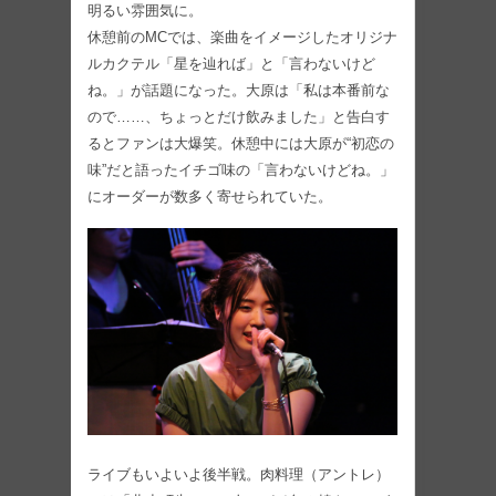
明るい雰囲気に。
休憩前のMCでは、楽曲をイメージしたオリジナ
ルカクテル「星を辿れば」と「言わないけど
ね。」が話題になった。大原は「私は本番前な
ので……、ちょっとだけ飲みました」と告白す
るとファンは大爆笑。休憩中には大原が“初恋の
味”だと語ったイチゴ味の「言わないけどね。」
にオーダーが数多く寄せられていた。
ライブもいよいよ後半戦。肉料理（アントレ）