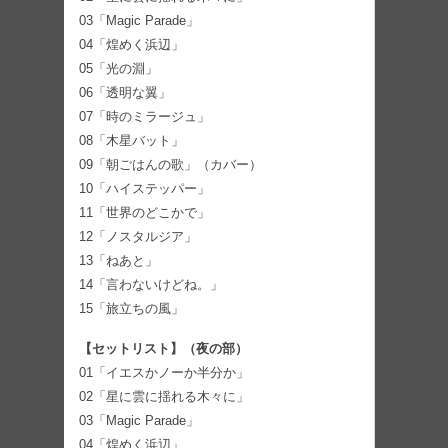
03「Magic Parade」
04「煌めく浜辺」
05「光の淵」
06「透明な翼」
07「時のミラージュ」
08「木星バット」
09「朝ごはんの歌」（カバー）
10「ハイステッパー」
11「世界のどこかで」
12「ノスタルジア」
13「ねあと」
14「言わないけどね。」
15「旅立ちの風」
【セットリスト】（夜の部）
01「イエスかノーか半分か」
02「星に雲に揺れる木々に」
03「Magic Parade」
04「煌めく浜辺」