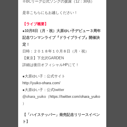
※BCリーグ公式ソングの披露（12：30頃）
是非こちらにもお越しください！
【ライブ概要】
●10月8日（月・祝）大原ゆい子デビュー３周年
記念ワンマンライブ『ドライブライブ』開催決
定！
日時：２０１８年１０月８日（月・祝）
【東京】下北沢GARDEN
詳細は後日オフィシャルHPにて！
●大原ゆい子：公式サイト
http://yuiko-ohara.com/
●大原ゆい子：公式twitter
@ohara_yuiko（
https://twitter.com/ohara_yuiko
）
【「ハイステッパー」発売記念リリースイベン
ト】