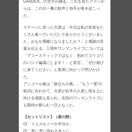
GARDEN」の文字が踊る。これを見たファンか
らは、この日一番の歓声と拍手が巻き起こっ
た。
ステージに戻った大原は「今日は私の音楽をた
くさん食べていただいてありがとうございまし
た。おなか満腹になりましたか？」と感謝の言
葉を伝える。三周年ワンマンライブについては
「アコースティックではなく、初めてゴリゴリ
のバンド編成にします！」と宣言。「ぜひ遊び
に来てください」と客席に向かって呼びかけ
た。
アンコール曲は「旅立ちの風」。“もう一度”の
歌詞に合わせて、大原が右手の人差し指を上に
向ける場面も見られ、次回のワンマンライブに
も期待が膨らむ一日となった。
【セットリスト】（昼の部）
01「イエスかノーか半分か」
02「星に雲に揺れる木々に」