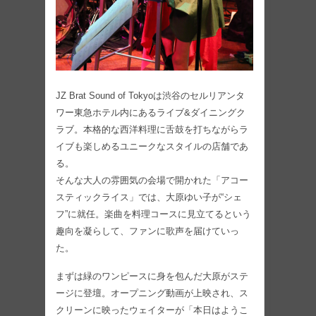
JZ Brat Sound of Tokyoは渋谷のセルリアンタ
ワー東急ホテル内にあるライブ&ダイニングク
ラブ。本格的な西洋料理に舌鼓を打ちながらラ
イブも楽しめるユニークなスタイルの店舗であ
る。
そんな大人の雰囲気の会場で開かれた「アコー
スティックライス」では、大原ゆい子が“シェ
フ”に就任。楽曲を料理コースに見立てるという
趣向を凝らして、ファンに歌声を届けていっ
た。
まずは緑のワンピースに身を包んだ大原がステ
ージに登壇。オープニング動画が上映され、ス
クリーンに映ったウェイターが「本日はようこ