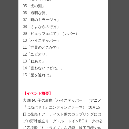
05「光の淵」
06「透明な翼」
07「時のミラージュ」
08「さよならの行方」
09「ビュッフェにて」（カバー）
10「ハイステッパー」
11「世界のどこかで」
12「ユビオリ」
13「ねあと」
14「言わないけどね。」
15「星を辿れば」
——–
【イベント概要】
大原ゆい子の新曲「ハイステッパー」（アニメ
『はねバド！』エンディングテーマ）は8月15
日に発売！アーティスト盤のカップリングには
プロ野球独立リーグ・ルートインBCリーグの公
式応援歌「リアライズ」を収録。以下日程で各