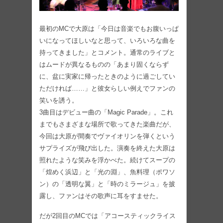
最初のMCで大原は「今日は音楽でもお腹いっぱ
いになってほしいなと思って、いろいろな曲を
持ってきました」とコメント。通常のライブと
はムードが異なるものの「あまり固くならず
に、盆に実家に帰ったときのように過ごしてい
ただければ……」と彼女らしい例えでファンの
笑いを誘う。
3曲目はデビュー曲の「Magic Parade」。これ
までもさまざまな場所で歌ってきた楽曲だが、
今回は大原が間奏でヴァイオリンを弾くという
サプライズが飛び出した。演奏を終えた大原は
照れたような笑みを浮かべた。続けてスープの
「煌めく浜辺」と「光の淵」、魚料理（ポワソ
ン）の「透明な翼」と「時のミラージュ」を披
露し、ファンはその歌声に耳をすませた。
だが2回目のMCでは「アコースティックライス