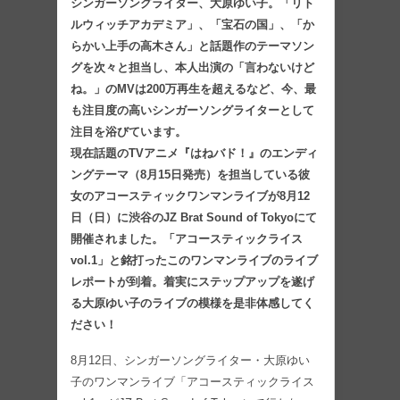
シンガーソングライター、大原ゆい子。「リト
ルウィッチアカデミア」、「宝石の国」、「か
らかい上手の高木さん」と話題作のテーマソン
グを次々と担当し、本人出演の「言わないけど
ね。」のMVは200万再生を超えるなど、今、最
も注目度の高いシンガーソングライターとして
注目を浴びています。
現在話題のTVアニメ『はねバド！』のエンディ
ングテーマ（8月15日発売）を担当している彼
女のアコースティックワンマンライブが8月12
日（日）に渋谷のJZ Brat Sound of Tokyoにて
開催されました。「アコースティックライス
vol.1」と銘打ったこのワンマンライブのライブ
レポートが到着。着実にステップアップを遂げ
る大原ゆい子のライブの模様を是非体感してく
ださい！
8月12日、シンガーソングライター・大原ゆい
子のワンマンライブ「アコースティックライス