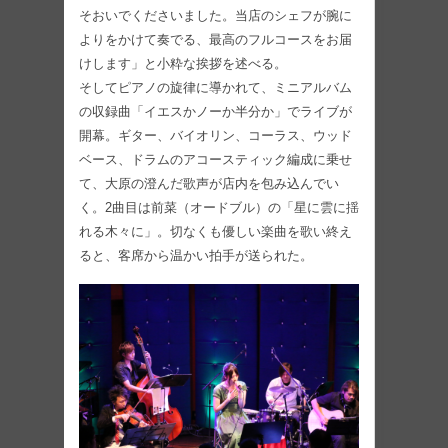
そおいでくださいました。当店のシェフが腕に
よりをかけて奏でる、最高のフルコースをお届
けします」と小粋な挨拶を述べる。
そしてピアノの旋律に導かれて、ミニアルバム
の収録曲「イエスかノーか半分か」でライブが
開幕。ギター、バイオリン、コーラス、ウッド
ベース、ドラムのアコースティック編成に乗せ
て、大原の澄んだ歌声が店内を包み込んでい
く。2曲目は前菜（オードブル）の「星に雲に揺
れる木々に」。切なくも優しい楽曲を歌い終え
ると、客席から温かい拍手が送られた。