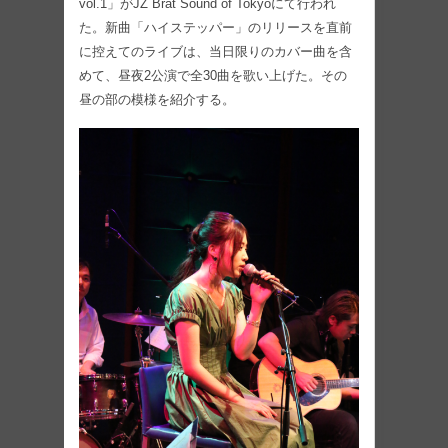
vol.1」がJZ Brat Sound of Tokyoにて行われ
た。新曲「ハイステッパー」のリリースを直前
に控えてのライブは、当日限りのカバー曲を含
めて、昼夜2公演で全30曲を歌い上げた。その
昼の部の模様を紹介する。