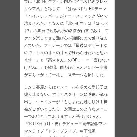
では「北小町牛フィレ肉のパイ包み焼きフレゼ
リシア風」と称して、『はねバド!』EDテーマ
「ハイステッパー」がアコースティック Ver.で
演奏された。ちなみに「北小町牛」は『はねバ
ド!』の舞台である高校の名前が由来であり、フ
ァンを楽しませる遊び心が細部にまで盛り込ま
れていた。フィナーレでは「最後はデザートな
ので、甘々の甘々の甘々で終わらせたいと思い
ます！」と『高木さん』のOPテーマ「言わない
けどね。」を歌唱。曲を終えるとメンバー全員
が立ち上がって一礼し、ステージを後にした。
しかし客席からはアンコールを求める手拍子は
鳴り止まない。するとスクリーンに映像が流れ
出し、ウェイターが「もしまたお越し頂ける機
会がございましたら、次回はこのようなメニュ
ーでお待ちしております」と語りかけると、
「10月8日（月・祝）デビュー三周年記念ワン
マンライブ『ドライブライブ』＠下北沢