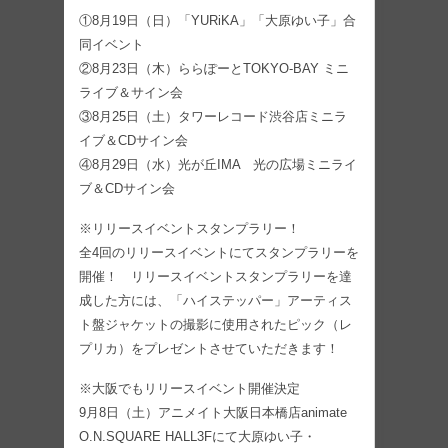
①8月19日（日）「YURiKA」「大原ゆい子」合
同イベント
②8月23日（木）ららぽーとTOKYO-BAY ミニ
ライブ＆サイン会
③8月25日（土）タワーレコード渋谷店ミニラ
イブ＆CDサイン会
④8月29日（水）光が丘IMA 光の広場ミニライ
ブ＆CDサイン会
※リリースイベントスタンプラリー！
全4回のリリースイベントにてスタンプラリーを
開催！ リリースイベントスタンプラリーを達
成した方には、「ハイステッパー」アーティス
ト盤ジャケットの撮影に使用されたピック（レ
プリカ）をプレゼントさせていただきます！
※大阪でもリリースイベント開催決定
9月8日（土）アニメイト大阪日本橋店animate
O.N.SQUARE HALL3Fにて大原ゆい子・