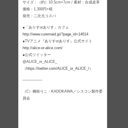
サイズ：（約）10.5cm×7cm / 素材：合成皮革
価格：1,300円+税
発売：二次元コスパ
●「ありすorありす」カフェ
http://www.curemaid.jp/?page_id=14014
●TVアニメ『ありすorありす』公式サイト
http://alice-or-alice.com/
●公式ツイッター
@ALICE_or_ALICE_
（
https://twitter.com/ALICE_or_ALICE_/
）
—————-
（C）梱枝りこ・KADOKAWA／シスコン製作委
員会