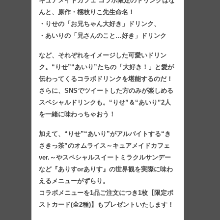
キュアメイドカフェ コラボ限定のドリンクはな
んと、原作・梱枝りこ先生命名！
・りせの「お兄ちゃん大好き」ドリンク、
・あいりの「兄さんのこと…好き」ドリンク
など、それぞれをイメージした可愛いドリン
ク。“りせ”“あいり”たちの「大好き！」と愛が
伝わってくるコラボドリンクを堪能するのだ！
さらに、SNSでツイートした方のみが楽しめる
スペシャルドリンクも。“りせ”＆“あいり”2人
を一緒に味わっちゃおう！
加えて、“りせ”“あいり”がアルバイトする“き
さきっ茶”のオムライス～キュアメイドカフェ
ver.～やスペシャルスイートミラクルサンデー
など『ありすorありす』の世界観を実際に味わ
えるメニューがずらり。
コラボメニューを1品ご注文につき1枚【限定ポ
ストカード(全2種)】もプレゼントいたします！