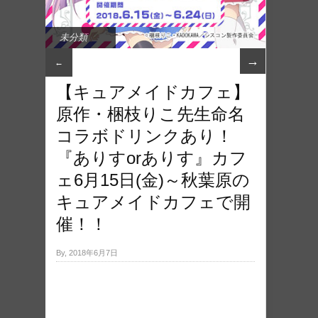
未分類
→
←
【キュアメイドカフェ】
原作・梱枝りこ先生命名
コラボ​ドリンクあり！
『ありすorありす』カフ
ェ​6月15日(金)～秋葉原の
キュアメイドカフ​ェで開
催！！
By, 2018年6月7日