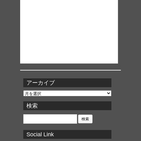
アーカイブ
ア
ー
カ
検索
イ
ブ
検
索:
Social Link