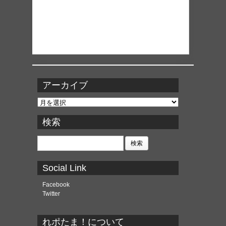
アーカイブ
ア
ー
カ
検索
イ
ブ
検
索:
Social Link
Facebook
Twitter
れポたま！について