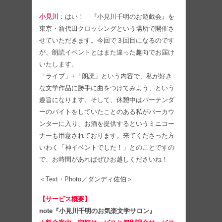
小見川
：はい！ 『小見川千明のお遊戯会』を
東京・新代田クロッシングという場所で開催さ
せていただきます。今回で３回目になるのです
が、朗読イベントとはまた違った趣向でお届け
いたします。
「ライブ」+「朗読」という内容で、私が好き
な文学作品に勝手に曲をつけてみよう、という
趣旨になります。そして、休憩中はバーテンダ
ーのバイトをしていたことのある私がバーカウ
ンターに入り、お酒を提供するというミニコー
ナーも用意されております。来てくださった方
いわく「神イベントでした！」とのことですの
で、お時間があればぜひお越しくださいね！
＜Text・Photo／ダンディ佐伯＞
【サービス概要】
note『小見川千明のお気楽文学サロン』