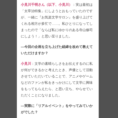
小見川千明さん（以下、小見川）
：実は最初は
「太宰治特集」にしようとおもっていたのです
が、一緒に『お気楽文学サロン』を盛り上げて
くれる相方が多忙で……。私ひとりになってし
まったので「ならば私にゆかりのある寺山修司
にしよう！」と思い至りました。
―今回の企画を立ち上げた経緯を改めて教えて
いただけますか？
小見川
：文学の素晴らしさをお伝えするのに私
が何ができるかと考えたとき、声優として活動
させていただいていることで、アニメやゲーム
などのファンが私をきっかけにして文学に興味
をもってもらえたら、と思い立ち、やらせてい
ただくことになりました。
―実際に「リアルイベント」をやってみていか
がでした？