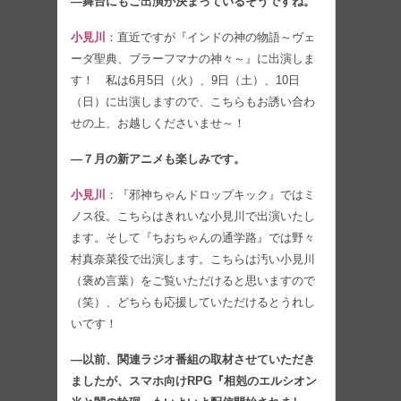
―舞台にもご出演が決まっているそうですね。
小見川
：直近ですが『インドの神の物語～ヴェ
ーダ聖典、ブラーフマナの神々～』に出演しま
す！ 私は6月5日（火）、9日（土）、10日
（日）に出演しますので、こちらもお誘い合わ
せの上、お越しくださいませ～！
―７月の新アニメも楽しみです。
小見川
：『邪神ちゃんドロップキック』ではミ
ノス役。こちらはきれいな小見川で出演いたし
ます。そして『ちおちゃんの通学路』では野々
村真奈菜役で出演します。こちらは汚い小見川
（褒め言葉）をご覧いただけると思いますので
（笑）、どちらも応援していただけるとうれし
いです！
―以前、関連ラジオ番組の取材させていただき
ましたが、スマホ向けRPG『相剋のエルシオン