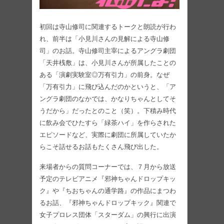
初回は寺山修司に関連するトークと朗読が行わ
れ、前半は「小見川さんの見解による寺山修
司」のお話。寺山修司主宰によるアングラ劇団
「天井桟敷」は、小見川さんが所属したことの
ある「演劇実験室◎万有引力」の前身。なぜ
「万有引力」に飛び込んだのかというと、「ア
ングラ劇団のなかでは、かなりちゃんとしてそ
うだから」だったとのこと（笑）。下積み時代
に飲み会でひたすら「緑茶ハイ」を作らされた
エピソードなど、実際に劇団に所属していたか
らこそ話せるお話もたくさん飛び出した。
来場者からの質問コーナーでは、７月から放送
予定のテレビアニメ『邪神ちゃんドロップキッ
ク』や『ちおちゃんの通学路』の作品にまつわ
るお話、『邪神ちゃんドロップキック』関連で
女子プロレス団体「スターダム」の興行に出演