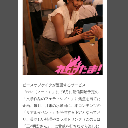
ピースオブケイクが運営するサービス
『note（ノート）』にて6月に配信開始予定の
「文学作品のフェティシズム」に焦点を当てた
企画。毎月、月末の水曜日に、本コンテンツの
「リアルイベント」を開催する予定となってお
り、美味しい料理やコラボドリンク（この日は
「三○明宏さん」）に舌鼓を打ちながら楽しむ