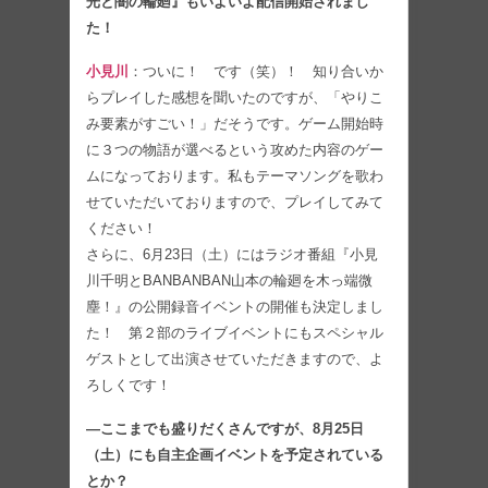
光と闇の輪廻』もいよいよ配信開始されまし
た！
小見川
：ついに！ です（笑）！ 知り合いか
らプレイした感想を聞いたのですが、「やりこ
み要素がすごい！」だそうです。ゲーム開始時
に３つの物語が選べるという攻めた内容のゲー
ムになっております。私もテーマソングを歌わ
せていただいておりますので、プレイしてみて
ください！
さらに、6月23日（土）にはラジオ番組『小見
川千明とBANBANBAN山本の輪廻を木っ端微
塵！』の公開録音イベントの開催も決定しまし
た！ 第２部のライブイベントにもスペシャル
ゲストとして出演させていただきますので、よ
ろしくです！
―ここまでも盛りだくさんですが、8月25日
（土）にも自主企画イベントを予定されている
とか？