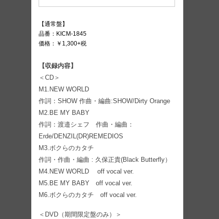
【通常盤】
品番：KICM-1845
価格：￥1,300+税
【収録内容】
＜CD＞
M1.NEW WORLD
作詞：SHOW 作曲・編曲:SHOW/Dirty Orange
M2.BE MY BABY
作詞：渡邉シェフ 作曲・編曲：
Erde/DENZIL(DR)REMEDIOS
M3.ボクらのカタチ
作詞・作曲・編曲 : 久保正貴(Black Butterfly）
M4.NEW WORLD off vocal ver.
M5.BE MY BABY off vocal ver.
M6.ボクらのカタチ off vocal ver.
＜DVD（期間限定盤のみ）＞