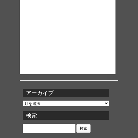
アーカイブ
ア
ー
カ
検索
イ
ブ
検
索: