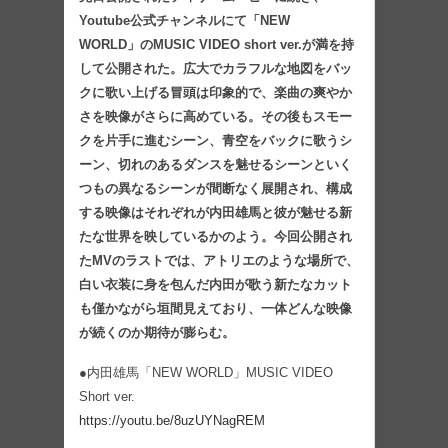
Youtube公式チャンネルにて「NEW
WORLD」のMUSIC VIDEO short ver.が満を持
して公開された。広大でカラフルな地図をバッ
クに歌い上げる冒頭は印象的で、楽曲の爽やか
さを映像がさらに高めている。その後もスモー
クを片手に進むシーン、青空をバックに歌うシ
ーン、切れのあるダンスを魅せるシーンといく
つもの異なるシーンが間断なく展開され、構成
する映像はそれぞれが内田雄馬と彼が魅せる新
たな世界を映しているかのよう。今回公開され
たMVのラストでは、アトリエのような場所で、
白い衣装に身を包んだ内田が歌う新たなカット
も僅かながら垣間見えており、一体どんな映像
が続くのか期待が膨らむ。
●内田雄馬「NEW WORLD」MUSIC VIDEO
Short ver.
https://youtu.be/8uzUYNagREM