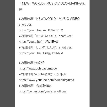
「NEW WORLD」MUSIC VIDEO+MAKING収
録
●内田雄馬「NEW WORLD」MUSIC VIDEO
short ver.
https://youtu.be/8uzUYNagREM
●内田雄馬「NEW WORLD」short ver.
https://youtu.be/ItfURvtlEvU
●内田雄馬「BE MY BABY」short ver.
https://youtu.be/DBDgyTx0kNM
●内田雄馬 公式HP
https://www.uchidayuma.com
●内田雄馬Youtube公式チャンネル
https://www.youtube.com/c/uchidayuma
●内田雄馬 公式Twitter
https://twitter.com/yuma_u_official