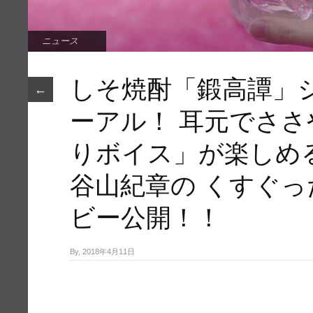
ニュース
しそ焼酎「鍛高譚」
←
ーアル！ 耳元でさ
りボイス」が楽しめ
谷山紀章の くすぐ
ビー公開！！
By, 2018年4月11日