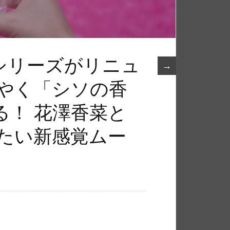
シリーズがリニュ
→
さやく「シソの香
る！ 花澤香菜と
ったい新感覚ムー