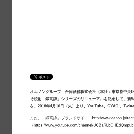
オエノングループ 合同酒精株式会社（本社：東京都中央
そ焼酎「鍛高譚」シリーズのリニューアルを記念して、新W
を、2018年4月10日（火）より、YouTube、GYAO!、Twi
また、「鍛高譚」ブランドサイト（
http://www.oenon.jp/tan
（
https://www.youtube.com/channel/UCBaRLbGHEdQmp