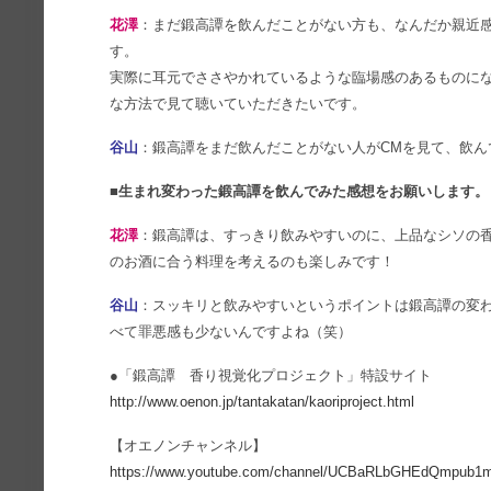
花澤
：まだ鍛高譚を飲んだことがない方も、なんだか親近
す。
実際に耳元でささやかれているような臨場感のあるものに
な方法で見て聴いていただきたいです。
谷山
：鍛高譚をまだ飲んだことがない人がCMを見て、飲
■生まれ変わった鍛高譚を飲んでみた感想をお願いします。
花澤
：鍛高譚は、すっきり飲みやすいのに、上品なシソの
のお酒に合う料理を考えるのも楽しみです！
谷山
：スッキリと飲みやすいというポイントは鍛高譚の変
べて罪悪感も少ないんですよね（笑）
●「鍛高譚 香り視覚化プロジェクト」特設サイト
http://www.oenon.jp/tantakatan/kaoriproject.html
【オエノンチャンネル】
https://www.youtube.com/channel/UCBaRLbGHEdQmpub