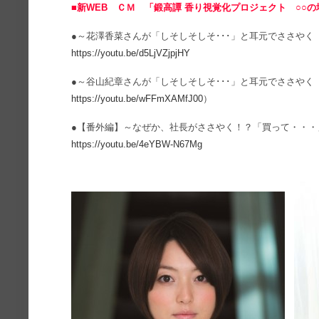
■新WEB ＣＭ 「鍛高譚 香り視覚化プロジェクト ○○の
●～花澤香菜さんが「しそしそしそ･･･」と耳元でささや
https://youtu.be/d5LjVZjpjHY
●～谷山紀章さんが「しそしそしそ･･･」と耳元でささや
https://youtu.be/wFFmXAMfJ00
）
●【番外編】～なぜか、社長がささやく！？「買って・・
https://youtu.be/4eYBW-N67Mg