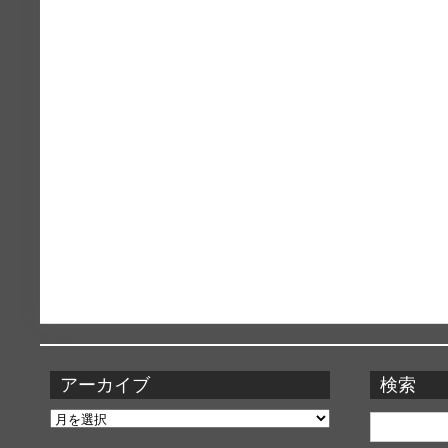
アーカイブ
検索
ア
検
ー
索: