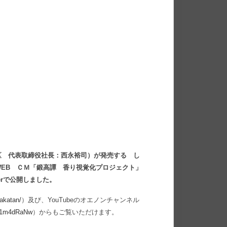
区 代表取締役社長：西永裕司）が発売する し
EB ＣＭ「鍛高譚 香り視覚化プロジェクト」
tterで公開しました。
takatan/
）及び、YouTubeのオエノンチャンネル
ub1m4dRaNw
）からもご覧いただけます。