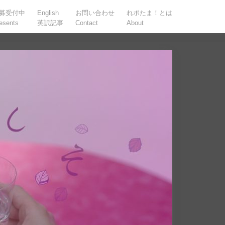
募受付中
English
お問い合わせ
れポたま！とは
esents
英訳記事
Contact
About