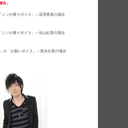
場合」
く「シソの香りボイス」～花澤香菜の場合
く「シソの香りボイス」～谷山紀章の場合
・」の「お願いボイス」～西永社長の場合