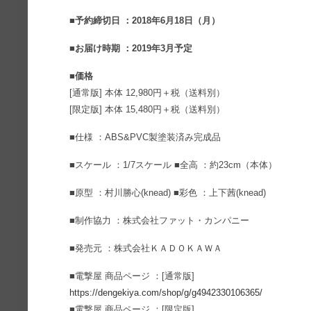
■予約締切日 ：2018年6月18日（月）
■お届け時期 ：2019年3月予定
■価格
[通常版] 本体 12,980円＋税（送料別）
[限定版] 本体 15,480円＋税（送料別）
■仕様 ：ABS&PVC製塗装済み完成品
■スケール ：1/7スケール ■全高 ：約23cm（本体）
■原型 ：村川勝心(knead) ■彩色 ：上下茜(knead)
■制作協力 ：株式会社ファット・カンパニー
■発売元 ：株式会社ＫＡＤＯＫＡＷＡ
■電撃屋 商品ページ ：[通常版]
https://dengekiya.com/shop/g/g4942330106365/
■電撃屋 商品ページ ：[限定版]