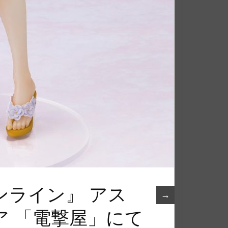
ンライン』 アス
→
ュア 「電撃屋」にて