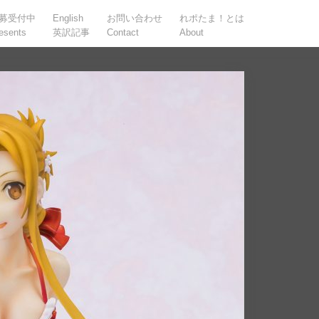
募受付中
English
お問い合わせ
れポたま！とは
esents
英訳記事
Contact
About