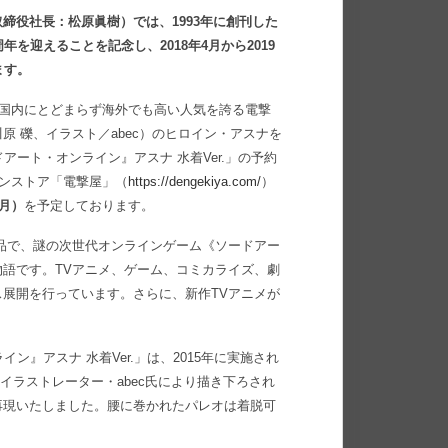
締役社長：松原眞樹）では、1993年に創刊した
を迎えることを記念し、2018年4月から2019
ます。
本国内にとどまらず海外でも高い人気を誇る電撃
 礫、イラスト／abec）のヒロイン・アスナを
アート・オンライン』アスナ 水着Ver.」の予約
インストア「電撃屋」（
https://dengekiya.com/
）
（月）
を予定しております。
品で、謎の次世代オンラインゲーム《ソードアー
語です。TVアニメ、ゲーム、コミカライズ、劇
展開を行っています。さらに、新作TVアニメが
ン』アスナ 水着Ver.」は、2015年に実施され
作イラストレーター・abec氏により描き下ろされ
再現いたしました。腰に巻かれたパレオは着脱可