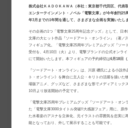
株式会社ＫＡＤＯＫＡＷＡ（本社：東京都千代田区、代表取
エンターテインメント・ノベル「電撃文庫」が今年創刊25周年
年3月までの1年間を通して、さまざまな企画を実施いたし
その企画の1つ「電撃文庫25周年記念グッズ」として、日
文庫の大ヒット作品『ソードアート・オンライン』（著／川原
フィギュア化。「電撃文庫25周年プレミアムグッズ『ソード
受付を、4月10日（火）より、電撃ブランドの公式オンラ
にて開始いたします。本フィギュアの予約締切は
6月18日
『ソードアート・オンライン』は、川原 礫氏による小説作
ト・オンライン》を舞台に主人公・キリトの活躍を描いた物
場版アニメ、グッズなど、さまざまな形でメディアミックス
10月より放送開始の予定です。
「電撃文庫25周年プレミアムグッズ『ソードアート・オンライ
た「電撃文庫3000タイトル突破!!大感謝フェア」用に、原
た水着姿のアスナを立体化、元イラストの雰囲気を忠実に
能となっており、外して展示することも可能です。