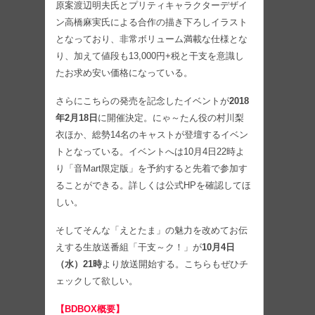
原案渡辺明夫氏とプリティキャラクターデザイ
ン高橋麻実氏による合作の描き下ろしイラスト
となっており、非常ボリューム満載な仕様とな
り、加えて値段も13,000円+税と干支を意識し
たお求め安い価格になっている。
さらにこちらの発売を記念したイベントが
2018
年2月18日
に開催決定。にゃ～たん役の村川梨
衣ほか、総勢14名のキャストが登壇するイベン
トとなっている。イベントへは10月4日22時よ
り「音Mart限定版」を予約すると先着で参加す
ることができる。詳しくは公式HPを確認してほ
しい。
そしてそんな「えとたま」の魅力を改めてお伝
えする生放送番組「干支～ク！」が
10月4日
（水）21時
より放送開始する。こちらもぜひチ
ェックして欲しい。
【BDBOX概要】