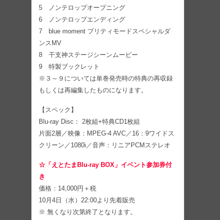
5 ノンテロップオープニング
6 ノンテロップエンディング
7 blue moment プリティモードスペシャルダ
ンスMV
8 干支神ステージシーンムービー
9 特製ブックレット
※３～９については単巻発売時の特典の再収録
もしくは再編集したものになります。
【スペック】
Blu-ray Disc： 2枚組+特典CD1枚組
片面2層／映像：MPEG-4 AVC／16：9ワイドス
クリーン／1080i／音声：リニアPCMステレオ
☆「えとたまBlu-ray BOX」イベント参加券付
き
価格：14,000円＋税
10月4日（水）22:00より先着販売
※ 無くなり次第終了となります。