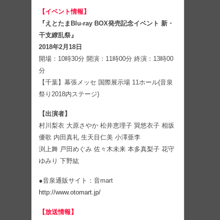
【イベント情報】
『えとたまBlu-ray BOX発売記念イベント 新・
干支繚乱祭』
2018年2月18日
開場：10時30分 開演：11時00分 終演：13時00
分
【千葉】幕張メッセ 国際展示場 11ホール(音泉
祭り2018内ステージ)
【出演者】
村川梨衣 大原さやか 松井恵理子 巽悠衣子 相坂
優歌 内田真礼 生天目仁美 小澤亜李
渕上舞 戸田めぐみ 佐々木未来 本多真梨子 花守
ゆみり 下野紘
●音泉通販サイト：音mart
http://www.otomart.jp/
【放送情報】