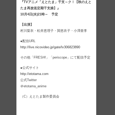
『TVアニメ「えとたま」干支～ク！【秋のえと
たま再放送定期干支娘】』
10月4日(水)21時～ 予定
【出演】
村川梨衣・松井恵理子・巽悠衣子・小澤亜李
●配信URL
http://live.nicovideo.jp/gate/lv306823890
その他「FRESH!」「periscope」にて配信予定
●公式サイト
http://etotama.com
公式Twitter
＠etotama_anime
（C）えとたま製作委員会