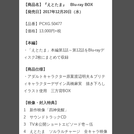
【商品名】『えとたま』 Blu-ray BOX
【発売日】2017年12月20日（水）
【品番】PCXG.50477
【価格】13,000円+税
【本編】
・「えとたま」本編第1話～第12話をBlu-rayデ
ィスク2枚にまとめて収録
【商品仕様】
・アダルトキャラクター原案渡辺明夫＆プリテ
ィキャラクターデザイン高橋麻実 描き下ろし
イラスト使用 三方背BOX
【映像・封入特典】
1 新作映像「四神覚醒」
2 サウンドトラックCD
3 TV未公開ショートエピソード壱～伍
4 えとたま ソルラルチャージ 全キャラ映像