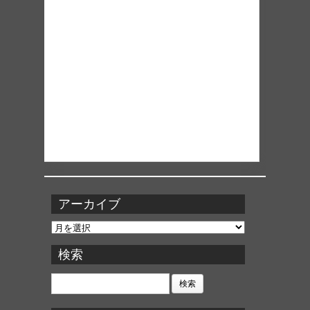
アーカイブ
ア
ー
カ
検索
イ
ブ
検
索: