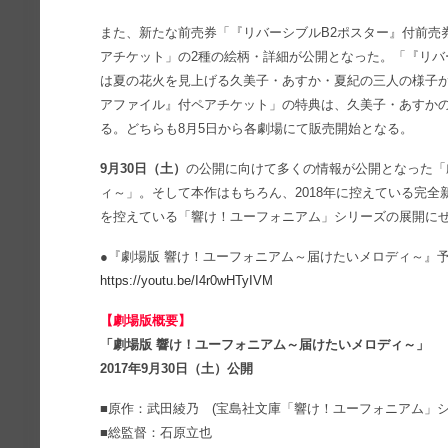
また、新たな前売券「『リバーシブルB2ポスター』付前売
アチケット」の2種の絵柄・詳細が公開となった。「『リバ
は夏の花火を見上げる久美子・あすか・夏紀の三人の様子
アファイル』付ペアチケット」の特典は、久美子・あすか
る。どちらも8月5日から各劇場にて販売開始となる。
9月30日（土）
の公開に向けて多くの情報が公開となった「
ィ～」。そして本作はもちろん、2018年に控えている完全
を控えている「響け！ユーフォニアム」シリーズの展開に
●『劇場版 響け！ユーフォニアム～届けたいメロディ～』予
https://youtu.be/I4r0wHTyIVM
【劇場版概要】
「劇場版 響け！ユーフォニアム～届けたいメロディ～」
2017年9月30日（土）公開
■原作：武田綾乃 (宝島社文庫「響け！ユーフォニアム」シ
■総監督：石原立也