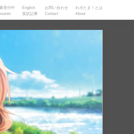
募受付中
English
お問い合わせ
れポたま！とは
esents
英訳記事
Contact
About