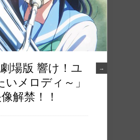
「劇場版 響け！ユ
→
たいメロディ～」
映像解禁！！