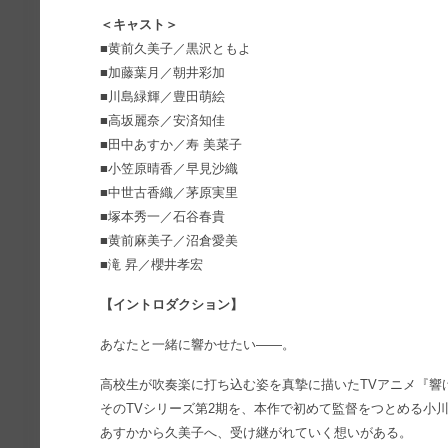
＜キャスト＞
■黄前久美子／黒沢ともよ
■加藤葉月／朝井彩加
■川島緑輝／豊田萌絵
■高坂麗奈／安済知佳
■田中あすか／寿 美菜子
■小笠原晴香／早見沙織
■中世古香織／茅原実里
■塚本秀一／石谷春貴
■黄前麻美子／沼倉愛美
■滝 昇／櫻井孝宏
【イントロダクション】
あなたと一緒に響かせたい――。
高校生が吹奏楽に打ち込む姿を真摯に描いたTVアニメ『響
そのTVシリーズ第2期を、本作で初めて監督をつとめる小
あすかから久美子へ、受け継がれていく想いがある。