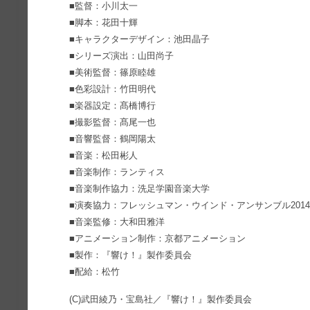
■監督：小川太一
■脚本：花田十輝
■キャラクターデザイン：池田晶子
■シリーズ演出：山田尚子
■美術監督：篠原睦雄
■色彩設計：竹田明代
■楽器設定：髙橋博行
■撮影監督：髙尾一也
■音響監督：鶴岡陽太
■音楽：松田彬人
■音楽制作：ランティス
■音楽制作協力：洗足学園音楽大学
■演奏協力：フレッシュマン・ウインド・アンサンブル201
■音楽監修：大和田雅洋
■アニメーション制作：京都アニメーション
■製作：『響け！』製作委員会
■配給：松竹
(C)武田綾乃・宝島社／『響け！』製作委員会