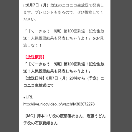
は
8月7日（月）
放送のニコニコ生放送で発表し
ます。プレゼントもあるので、ぜひ投稿してく
ださい。
『【てーきゅう 9期】第100面到達！記念生放
送！人気投票結果も発表しちゃうよ！』をお見
逃しなく！
【放送概要】
『【てーきゅう 9期】第100面到達！記念生放
送！人気投票結果も発表しちゃうよ！』
【放送日時】8月7日（月）20時から（予定）ニ
コニコ生放送にて
●URL
http://live.nicovideo.jp/watch/lv303672278
【MC】押本ユリ役の渡部優衣さん、近藤うどん
子役の石原夏織さん