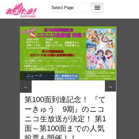
ニュース
→
←
第100面到達記念！ 『て
ーきゅう 9期』のニコ
ニコ生放送が決定！ 第1
面～第100面までの人気
投票も開催！！