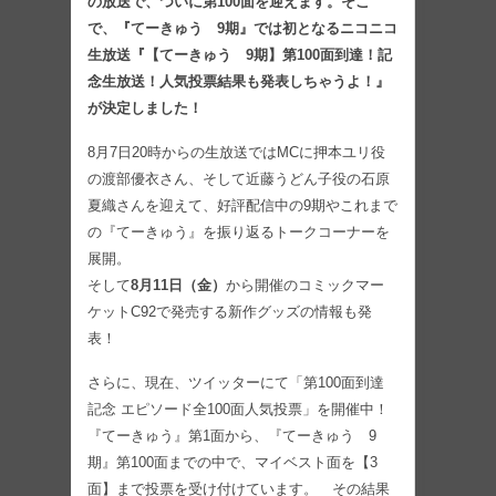
の放送で、ついに第100面を迎えます。そこ
で、『てーきゅう 9期』では初となるニコニコ
生放送『【てーきゅう 9期】第100面到達！記
念生放送！人気投票結果も発表しちゃうよ！』
が決定しました！
8月7日20時からの生放送ではMCに押本ユリ役
の渡部優衣さん、そして近藤うどん子役の石原
夏織さんを迎えて、好評配信中の9期やこれまで
の『てーきゅう』を振り返るトークコーナーを
展開。
そして
8月11日（金）
から開催のコミックマー
ケットC92で発売する新作グッズの情報も発
表！
さらに、現在、ツイッターにて「第100面到達
記念 エピソード全100面人気投票」を開催中！
『てーきゅう』第1面から、『てーきゅう 9
期』第100面までの中で、マイベスト面を【3
面】まで投票を受け付けています。 その結果