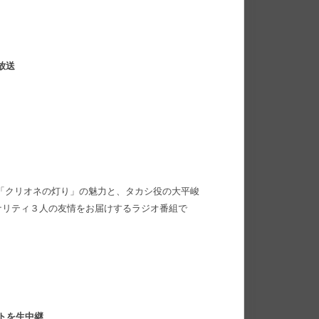
放送
ニメ「クリオネの灯り」の魅力と、タカシ役の大平峻
ナリティ３人の友情をお届けするラジオ番組で
トを生中継