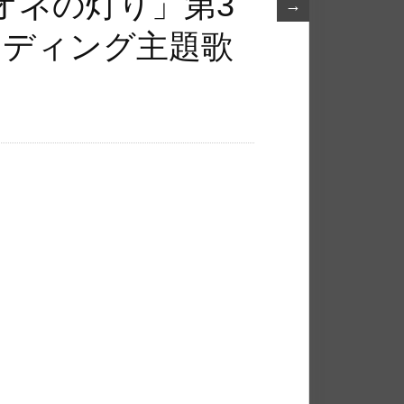
ネの​灯り」第3
→
ンディ​ング主題歌