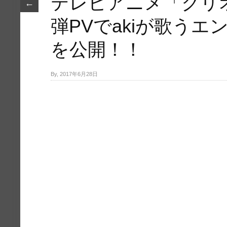
テレビアニメ「クリオ
←
弾PVでakiが歌うエ
を公開！！
By, 2017年6月28日