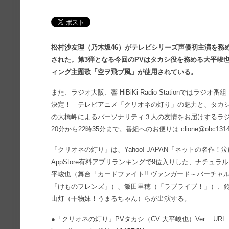
松村沙友理（乃木坂46）がテレビシリーズ声優初主演を務
された。第3弾となる今回のPVはタカシ役を務める大平峻也
ィング主題歌「空ヲ飛ブ風」が使用されている。
また、ラジオ大阪、響 HiBiKi Radio Stationでは
決定！ テレビアニメ「クリオネの灯り」の魅力と、タカ
の大橋岬によるパーソナリティ３人の友情をお届けするラジ
20分から22時35分まで。番組へのお便りは clione@obc13
「クリオネの灯り」は、Yahoo! JAPAN「ネットの名作
AppStore有料アプリランキングで9位入りした、ナチュ
平峻也（舞台「カードファイト!! ヴァンガード～バーチ
「けものフレンズ」）、飯田里穂（「ラブライブ！」）、
山灯（干物妹！うまるちゃん）らが出演する。
●「クリオネの灯り」PVタカシ（CV:大平峻也）Ver. URL