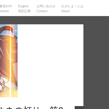
募受付中
English
お問い合わせ
れポたま！とは
esents
英訳記事
Contact
About