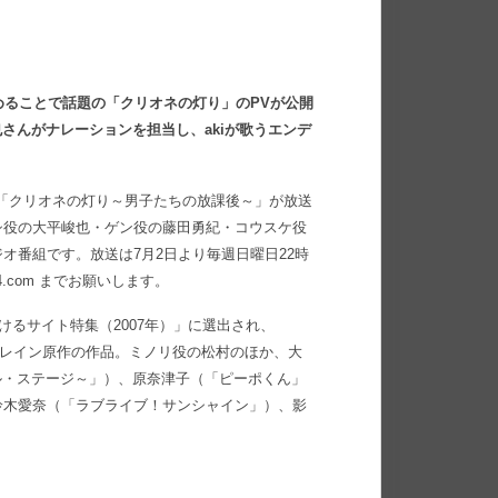
めることで話題の「クリオネの灯り」のPVが公開
さんがナレーションを担当し、akiが歌うエンデ
ラジオ番組「クリオネの灯り～男子たちの放課後～」が放送
シ役の大平峻也・ゲン役の藤田勇紀・コウスケ役
オ番組です。放送は7月2日より毎週日曜日22時
14.com までお願いします。
！泣けるサイト特集（2007年）」に選出され、
ラルレイン原作の作品。ミノリ役の松村のほか、大
ャル・ステージ～」）、原奈津子（「ピーポくん」
鈴木愛奈（「ラブライブ！サンシャイン」）、影