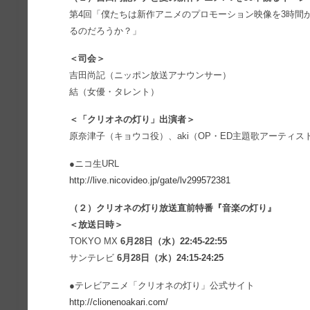
第4回「僕たちは新作アニメのプロモーション映像を3時間
るのだろうか？」
＜司会＞
吉田尚記（ニッポン放送アナウンサー）
結（女優・タレント）
＜「クリオネの灯り」出演者＞
原奈津子（キョウコ役）、aki（OP・ED主題歌アーティ
●ニコ生URL
http://live.nicovideo.jp/gate/lv299572381
（２）クリオネの灯り放送直前特番『音楽の灯り』
＜放送日時＞
TOKYO MX
6月28日（水）22:45-22:55
サンテレビ
6月28日（水）24:15-24:25
●テレビアニメ「クリオネの灯り」公式サイト
http://clionenoakari.com/