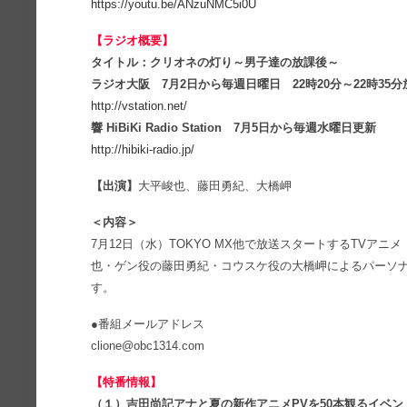
https://youtu.be/ANzuNMC5i0U
【ラジオ概要】
タイトル：クリオネの灯り～男子達の放課後～
ラジオ大阪 7月2日から毎週日曜日 22時20分～22時35分
http://vstation.net/
響 HiBiKi Radio Station 7月5日から毎週水曜日更新
http://hibiki-radio.jp/
【出演】
大平峻也、藤田勇紀、大橋岬
＜内容＞
7月12日（水）TOKYO MX他で放送スタートするTVア
也・ゲン役の藤田勇紀・コウスケ役の大橋岬によるパーソ
す。
●番組メールアドレス
clione@obc1314.com
【特番情報】
（１）吉田尚記アナと夏の新作アニメPVを50本観るイベン