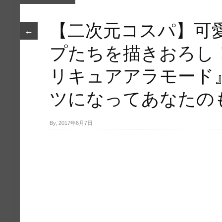
【二次元コスパ】可
←
プたちを描​きおろし
リキュアアラモー​ド
ツになってあなたのも
By, 2017年6月7日