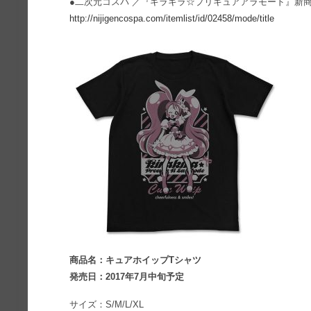
●二次元コスパ ／『キラキラ☆プリキュアアラモード』新
http://nijigencospa.com/itemlist/id/02458/mode/title
商品名：キュアホイップTシャツ
発売日：2017年7月中旬予定
サイズ：S/M/L/XL