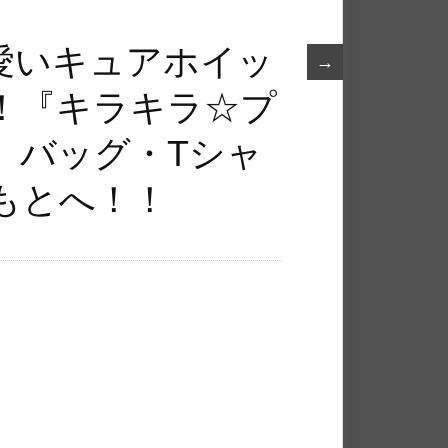
愛いキュアホイッ
→
！『キラキラ☆プ
』バッグ・Tシャ
と​へ！！