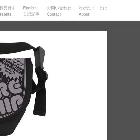
募受付中
English
お問い合わせ
れポたま！とは
esents
英訳記事
Contact
About