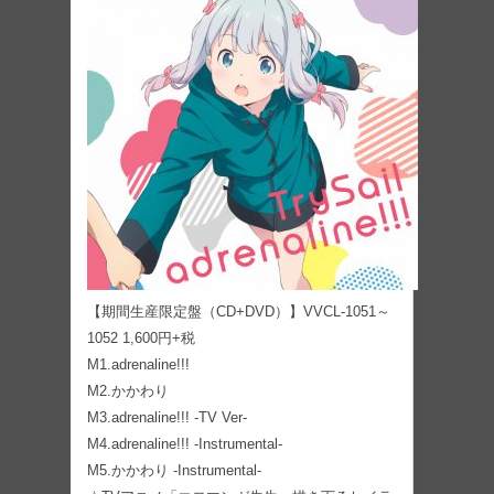
【期間生産限定盤（CD+DVD）】VVCL-1051～
1052 1,600円+税
M1.adrenaline!!!
M2.かかわり
M3.adrenaline!!! -TV Ver-
M4.adrenaline!!! -Instrumental-
M5.かかわり -Instrumental-