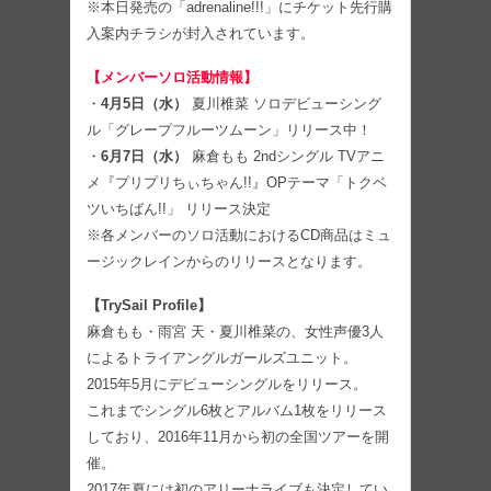
※本日発売の「adrenaline!!!」にチケット先行購
入案内チラシが封入されています。
【メンバーソロ活動情報】
・
4月5日（水）
夏川椎菜 ソロデビューシング
ル「グレープフルーツムーン」リリース中！
・
6月7日（水）
麻倉もも 2ndシングル TVアニ
メ『プリプリちぃちゃん!!』OPテーマ「トクベ
ツいちばん!!」 リリース決定
※各メンバーのソロ活動におけるCD商品はミュ
ージックレインからのリリースとなります。
【TrySail Profile】
麻倉もも・雨宮 天・夏川椎菜の、女性声優3人
によるトライアングルガールズユニット。
2015年5月にデビューシングルをリリース。
これまでシングル6枚とアルバム1枚をリリース
しており、2016年11月から初の全国ツアーを開
催。
2017年夏には初のアリーナライブも決定してい