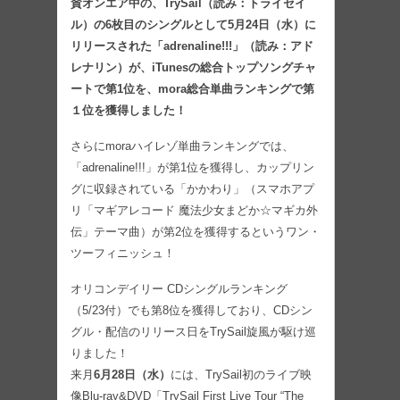
賛オンエア中の、TrySail（読み：トライセイ
ル）の6枚目のシングルとして5月24日（水）に
リリースされた「adrenaline!!!」（読み：アド
レナリン）が、iTunesの総合トップソングチャ
ートで第1位を、mora総合単曲ランキングで第
１位を獲得しました！
さらにmoraハイレゾ単曲ランキングでは、
「adrenaline!!!」が第1位を獲得し、カップリン
グに収録されている「かかわり」（スマホアプ
リ「マギアレコード 魔法少女まどか☆マギカ外
伝」テーマ曲）が第2位を獲得するというワン・
ツーフィニッシュ！
オリコンデイリー CDシングルランキング
（5/23付）でも第8位を獲得しており、CDシン
グル・配信のリリース日をTrySail旋風が駆け巡
りました！
来月
6月28日（水）
には、TrySail初のライブ映
像Blu-ray&DVD「TrySail First Live Tour “The