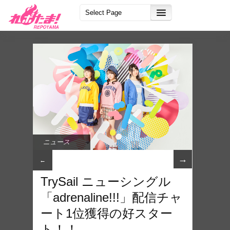
ニュース
→
←
TrySail ニューシングル​
「adrenaline!!!」配信チャ
ー​ト1位獲得の好スター
ト！！