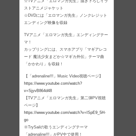
☆TVアニメ「エロマンガ先生」描き下ろしイラ
ストアニメジャケット
☆DVDには「エロマンガ先生」ノンクレジット
エンディング映像を収録
TVアニメ「エロマンガ先生」エンディングテー
マ！
カップリングには、スマホアプリ「マギアレコ
ード 魔法少女まどか☆マギカ外伝」テーマ曲
「かかわり」を収録！
【「adrenaline!!!」Music Video視聴ページ】
https://www.youtube.com/watch?
v=SjyvB864d48
【TVアニメ「エロマンガ先生」第二弾PV視聴
ページ】
https://www.youtube.com/watch?v=ISpE9_5H-
go
※TrySailの歌うエンディングテーマ
「adrenaline!!!」がPV中で使用！