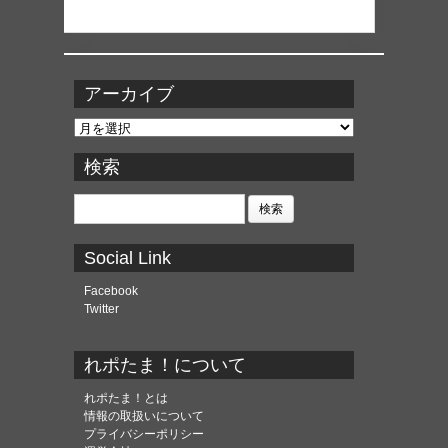
アーカイブ
ア
ー
カ
検索
イ
ブ
検
索:
Social Link
Facebook
Twitter
れポたま！について
れポたま！とは
情報の取扱いについて
プライバシーポリシー