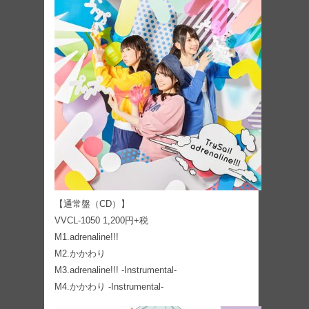
【通常盤（CD）】
VVCL-1050 1,200円+税
M1.adrenaline!!!
M2.かかわり
M3.adrenaline!!! -Instrumental-
M4.かかわり -Instrumental-