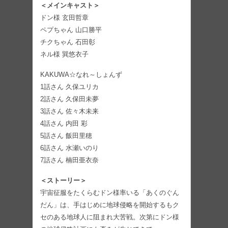
＜メインキャスト＞
ドン様 玄田哲章
ペプちゃん 山口勝平
チクちゃん 石田彰
ネル様 巽悠衣子
KAKUWA☆なれ～しょんず
1話さん 久保ユリカ
2話さん 久保田未夢
3話さん 佐々木未来
4話さん 内田 彩
5話さん 飯田里穂
6話さん 水瀬いのり
7話さん 楠田亜衣奈
＜ストーリー＞
宇宙征服をたくらむドン様率いる「あくのぐん
だん」は、手はじめに地球侵略を開始するもク
セのある地球人に阻まれ大苦戦。次第にドン様