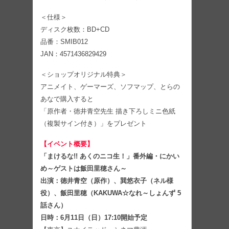
＜仕様＞
ディスク枚数：BD+CD
品番：SMIB012
JAN：4571436829429
＜ショップオリジナル特典＞
アニメイト、ゲーマーズ、ソフマップ、とらの
あなで購入すると
「原作者・徳井青空先生 描き下ろしミニ色紙
（複製サイン付き）」をプレゼント
【イベント概要】
「まけるな!! あくのニコ生！」番外編・にかい
め～ゲストは飯田里穂さん～
出演：徳井青空（原作）、巽悠衣子（ネル様
役）、飯田里穂（KAKUWA☆なれ～しょんず 5
話さん）
日時：6月11日（日）17:10開始予定