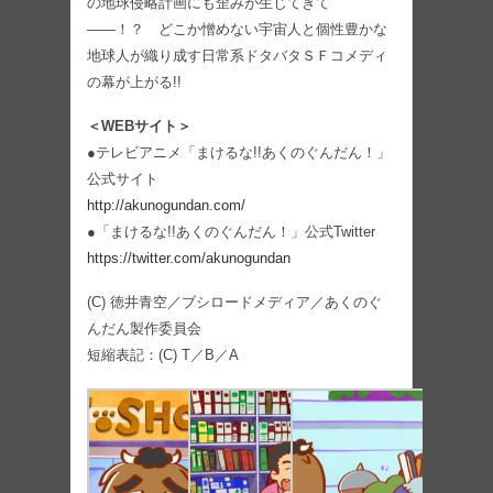
の地球侵略計画にも歪みが生じてきて
――！？ どこか憎めない宇宙人と個性豊かな
地球人が織り成す日常系ドタバタＳＦコメディ
の幕が上がる!!
＜WEBサイト＞
●テレビアニメ「まけるな!!あくのぐんだん！」
公式サイト
http://akunogundan.com/
●「まけるな!!あくのぐんだん！」公式Twitter
https://twitter.com/akunogundan
(C) 徳井青空／ブシロードメディア／あくのぐ
んだん製作委員会
短縮表記：(C) T／B／A