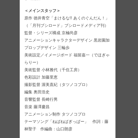
＜メインスタッフ＞
原作 徳井青空「まけるな!! あくのぐんだん！」
（「月刊ブシロード」ブシロードメディア刊）
監督・シリーズ構成 京極尚彦
アニメーションキャラクターデザイン 黒岩園加
プロップデザイン 三輪歩
美術設定／イメージボード 福留嘉一（でほぎゃ
らりー）
美術監督 小林雅代（千住工房）
色彩設計 加藤里恵
撮影監督 渥美直紀（タツノコプロ）
編集 奥田浩史
音響監督 長崎行男
音楽 藤澤慶昌
アニメーション制作 タツノコプロ
テーマソング「ねばねばぎっぱー」 作詞：藤
林聖子 作編曲：山口朗彦