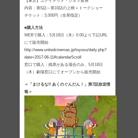
【東京】ユナイテッド・シネマ豊洲
内容：第5話～第10話の上映＋トークショー
チケット：3,000円（全席指定）
■購入方法
WEBで購入：5月18日（木）0:00より下記URL
にて販売開始
http://www.unitedcinemas.jp/toyosu/daily.php?
date=2017-06-11#calendarScroll
窓口で購入：残席がある場合のみ、5月18日
（木）劇場窓口にてオープンから販売開始
＜「まけるな!! あくのぐんだん！」第7話放送情
報＞