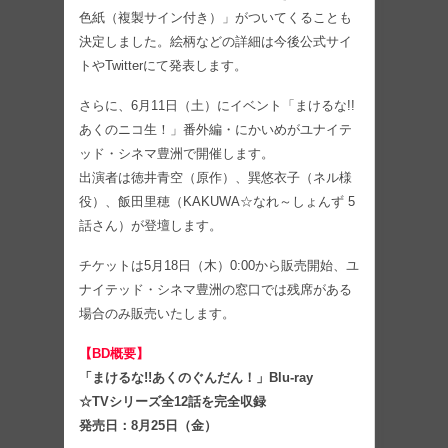
色紙（複製サイン付き）」がついてくることも
決定しました。絵柄などの詳細は今後公式サイ
トやTwitterにて発表します。
さらに、6月11日（土）にイベント「まけるな!!
あくのニコ生！」番外編・にかいめがユナイテ
ッド・シネマ豊洲で開催します。
出演者は徳井青空（原作）、巽悠衣子（ネル様
役）、飯田里穂（KAKUWA☆なれ～しょんず 5
話さん）が登壇します。
チケットは5月18日（木）0:00から販売開始、ユ
ナイテッド・シネマ豊洲の窓口では残席がある
場合のみ販売いたします。
【BD概要】
「まけるな!!あくのぐんだん！」Blu-ray
☆TVシリーズ全12話を完全収録
発売日：8月25日（金）