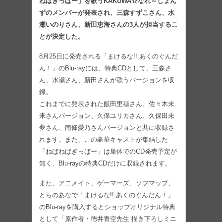
ねばぎっぱー」を歌うKAKUWA☆なれ～しょん
ずのメンバーが発表され、三森すずこさん、水
瀬いのりさん、新田恵海さんの3人が担当するこ
とが決定した。
8月25日に発売される「まけるな!! あくのぐんだ
ん！」のBlu-rayには、特典CDとして、三森さ
ん、水瀬さん、新田さんが歌うバージョンを収
録。
これまでに発表された飯田里穂さん、佐々木未
来さんバージョン、久保ユリカさん、久保田未
夢さん、南條愛乃さんバージョンと共に収録さ
れます。また、この豪華キャストが集結した
「ねばねばぎっぱー」は単体でのCD発売予定が
無く、Blu-rayの特典CDだけに収録されます。
また、アニメイト、ゲーマーズ、ソフマップ、
とらのあなで「まけるな!! あくのぐんだん！」
のBlu-rayを購入するとショップオリジナル特典
として「原作者・徳井青空先生 描き下ろしミニ