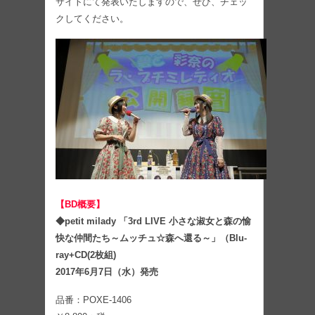
サイトにて発表いたしますので、ぜひ、チェッ
クしてください。
【BD概要】
◆petit milady 「3rd LIVE 小さな淑女と森の愉
快な仲間たち～ムッチュ☆森へ還る～」（Blu-
ray+CD(2枚組)
2017年6月7日（水）発売
品番：POXE-1406