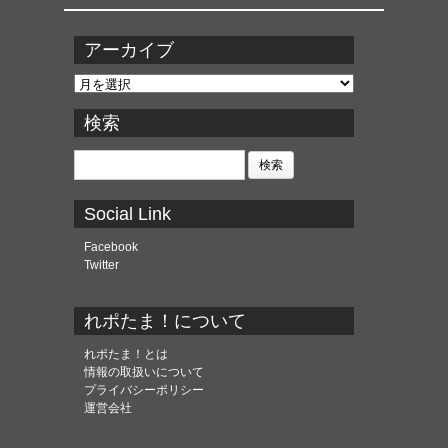
アーカイブ
ア
ー
カ
検索
イ
ブ
検
索:
Social Link
Facebook
Twitter
れポたま！について
れポたま！とは
情報の取扱いについて
プライバシーポリシー
運営会社