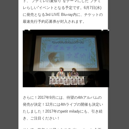
ト、“プチミレの夏祭り”をテーマにした“プチミ
レらしい”イベントとなる予定です。6月7日(水)
に発売となる3rd LIVE Blu-ray内に、チケットの
最速先行予約応募券が封入されます。
さらに！2017年9月には、待望の4thアルバムの
発売が決定！12月には4thライブの開催も決定い
たしました！2017年のpetit miladyにも、引き続
き、ご注目ください！