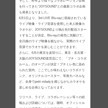
そして、昨年より様々なコラボレーション企画
を行ってきた“JOYSOUND”との最新コラボ企画
も発表となりました。
6月1日より、3rd LIVE Blu-rayに収録されている
ライブ映像・ライブ音源を使用した本人映像カ
ラオケが、JOYSOUNDより独占先行配信スター
トすることが決定。Blu-rayの発売に先駆けて、
全21曲のライブ映像を観ながら、実際のライブ
音源でカラオケを楽しむことができます。
さらに、6月の東京を皮切りに、東京・名古屋・
大阪のJOYSOUND直営店にて、「プチ・コラボ
ルーム」のオープンが決定！プチミレ色に染め
られた室内、ここでしか味わえないコラボドリ
ンク、オリジナルコースター、等身大パネルな
ど、全身でpetit miladyを感じながらカラオケを
楽しめる企画となっております。
リリース、ライブ、コラボレーション等々の続
報および詳細については、随時、オフィシャル