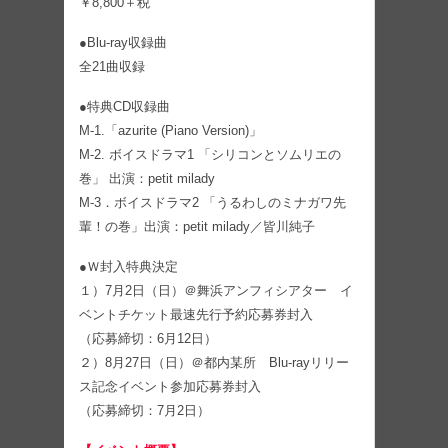
￥8,800＋税
●Blu-ray収録曲
全21曲収録
●特典CD収録曲
M-1.「azurite (Piano Version)」
M-2. ボイスドラマ1 「シリコンとソムリエの
巻」 出演：petit milady
M-3．ボイスドラマ2 「うるわしのミナガワ先
輩！の巻」出演：petit milady／皆川純子
●Ｗ封入特典決定
１）7月2日（日）＠舞浜アンフィシアター イ
ベントチケット最速先行予約応募券封入
（応募締切：6月12日）
２）8月27日（日）＠都内某所 Blu-rayリリー
ス記念イベント参加応募券封入
（応募締切：7月2日）