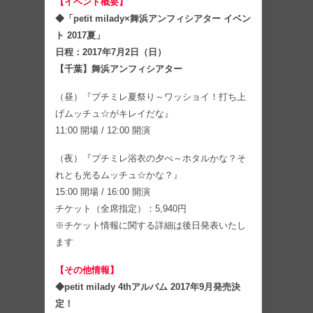
【イベント概要】
◆「petit milady×舞浜アンフィシアター イベン
ト 2017夏」
日程：2017年7月2日（日）
【千葉】舞浜アンフィシアター
（昼）『プチミレ夏祭り～ワッショイ！打ち上
げムッチュ☆がキレイだな』
11:00 開場 / 12:00 開演
（夜）『プチミレ浴衣の夕べ～ホタルかな？そ
れとも光るムッチュ☆かな？』
15:00 開場 / 16:00 開演
チケット（全席指定）：5,940円
※チケット情報に関する詳細は後日発表いたし
ます
【その他情報】
◆petit milady 4thアルバム 2017年9月発売決
定！