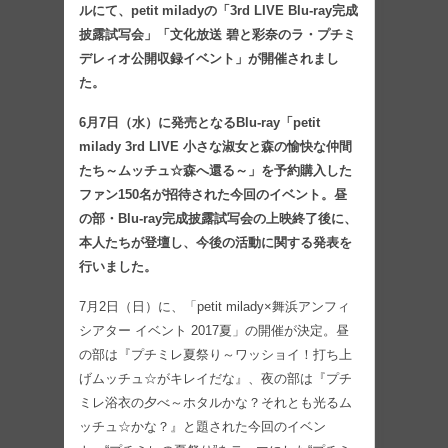
ルにて、petit miladyの「3rd LIVE Blu-ray完成
披露試写会」「文化放送 碧と彩奈のラ・プチミ
デレィオ公開収録イベント」が開催されまし
た。
6月7日（水）に発売となるBlu-ray「petit
milady 3rd LIVE 小さな淑女と森の愉快な仲間
たち～ムッチュ☆森へ還る～」を予約購入した
ファン150名が招待された今回のイベント。昼
の部・Blu-ray完成披露試写会の上映終了後に、
本人たちが登壇し、今後の活動に関する発表を
行いました。
7月2日（日）に、「petit milady×舞浜アンフィ
シアター イベント 2017夏」の開催が決定。昼
の部は『プチミレ夏祭り～ワッショイ！打ち上
げムッチュ☆がキレイだな』、夜の部は『プチ
ミレ浴衣の夕べ～ホタルかな？それとも光るム
ッチュ☆かな？』と題された今回のイベン