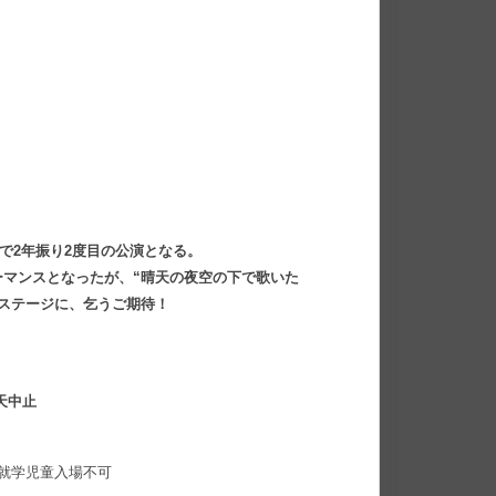
綾で2年振り2度目の公演となる。
マンスとなったが、“晴天の夜空の下で歌いた
ステージに、乞うご期待！
荒天中止
※未就学児童入場不可