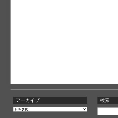
アーカイブ
検索
ア
検
ー
索: