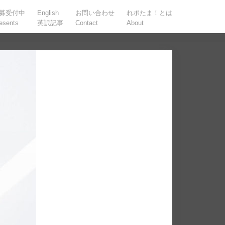
募受付中
English
お問い合わせ
れポたま！とは
esents
英訳記事
Contact
About