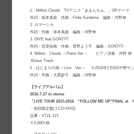
1．Million Clouds TVアニメ「あまんちゅ。」OPテーマ
作詞：坂本真綾 作曲：Frida Sundemo 編曲：河野伸
2. ロマーシカ
作詞・作曲：坂本真綾 編曲：河野伸
3. DIVE feat.GONTITI
作詞：岩里祐穂 作曲：菅野よう子 編曲：GONTITI
4. Million Clouds ～Piano Ver.～ ピアノ演奏 : 河野 伸
-Bonus Track-
5．はじまりの海 ～Live Ver.～ ※2016年2月6
作詞・作曲：大貫妙子 編曲：河野伸
【ライブアルバム】
2016.7.27 in stores
「LIVE TOUR 2015-2016 “FOLLOW ME UP”FINAL
・初回限定盤(２CD+DVD)
品番：VTZL-121
￥4,000+税