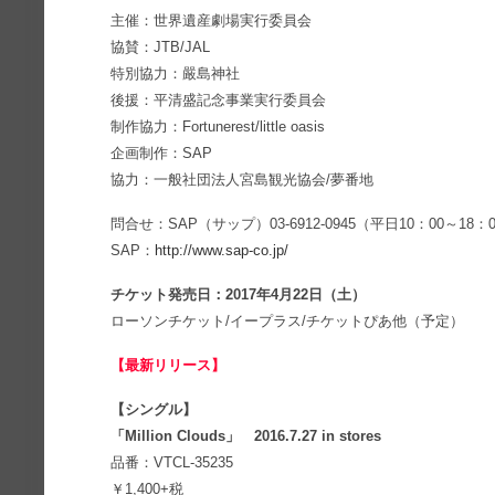
主催：世界遺産劇場実行委員会
協賛：JTB/JAL
特別協力：嚴島神社
後援：平清盛記念事業実行委員会
制作協力：Fortunerest/little oasis
企画制作：SAP
協力：一般社団法人宮島観光協会/夢番地
問合せ：SAP（サップ）03-6912-0945（平日10：00～18：
SAP：
http://www.sap-co.jp/
チケット発売日：2017年4月22日（土）
ローソンチケット/イープラス/チケットぴあ他（予定）
【最新リリース】
【シングル】
「Million Clouds」 2016.7.27 in stores
品番：VTCL-35235
￥1,400+税