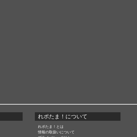
れポたま！について
れポたま！とは
情報の取扱いについて