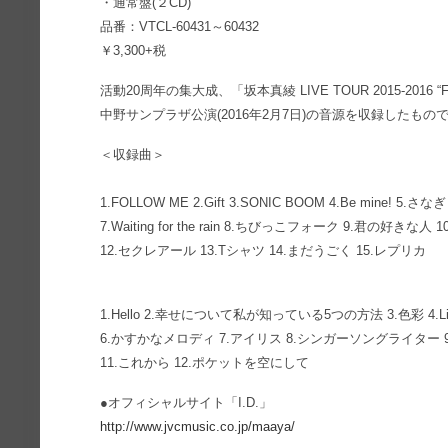
・通常盤(２CD)
品番：VTCL-60431～60432
￥3,300+税
活動20周年の集大成、「坂本真綾 LIVE TOUR 2015-2016 
中野サンプラザ公演(2016年2月7日)の音源を収録したも
＜収録曲＞
1.FOLLOW ME 2.Gift 3.SONIC BOOM 4.Be mine! 5.さ
7.Waiting for the rain 8.ちびっこフォーク 9.君の好きな人 10.Th
12.セクレアール 13.Tシャツ 14.まだうごく 15.レプリカ
1.Hello 2.幸せについて私が知っている5つの方法 3.色彩 4.Life
6.かすかなメロディ 7.アイリス 8.シンガーソングライター 
11.これから 12.ポケットを空にして
●オフィシャルサイト「I.D.」
http://www.jvcmusic.co.jp/maaya/