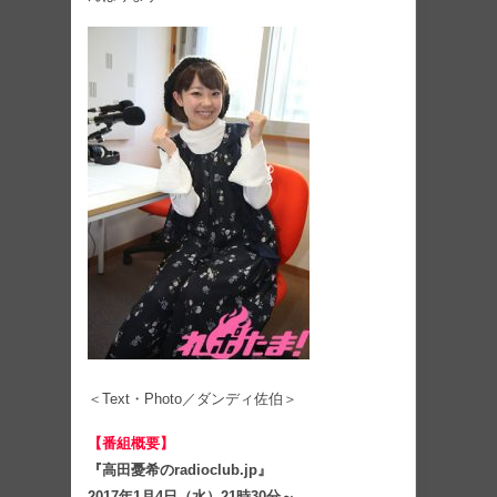
＜Text・Photo／ダンディ佐伯＞
【番組概要】
『高田憂希のradioclub.jp』
2017年1月4日（水）21時30分～