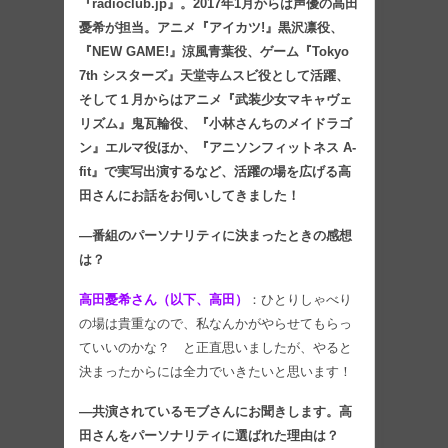
『radioclub.jp』。2017年1月からは声優の高田
憂希が担当。アニメ『アイカツ!』黒沢凛役、
『NEW GAME!』涼風青葉役、ゲーム『Tokyo
7th シスターズ』天堂寺ムスビ役として活躍、
そして１月からはアニメ『武装少女マキャヴェ
リズム』鬼瓦輪役、『小林さんちのメイドラゴ
ン』エルマ役ほか、『アニソンフィットネス A-
fit』で実写出演するなど、活躍の場を広げる高
田さんにお話をお伺いしてきました！
―番組のパーソナリティに決まったときの感想
は？
高田憂希さん（以下、高田）
：ひとりしゃべり
の場は貴重なので、私なんかがやらせてもらっ
ていいのかな？ と正直思いましたが、やると
決まったからには全力でいきたいと思います！
―共演されているモブさんにお聞きします。高
田さんをパーソナリティに選ばれた理由は？