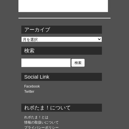
アーカイブ
ア
ー
カ
検索
イ
ブ
検
索:
Social Link
Facebook
Twitter
れポたま！について
れポたま！とは
情報の取扱いについて
プライバシーポリシー