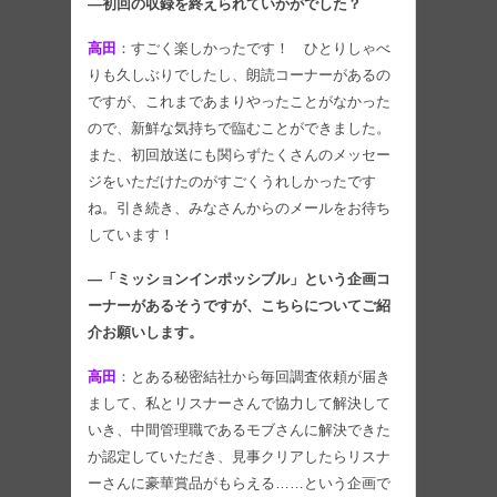
―初回の収録を終えられていかがでした？
高田
：すごく楽しかったです！ ひとりしゃべ
りも久しぶりでしたし、朗読コーナーがあるの
ですが、これまであまりやったことがなかった
ので、新鮮な気持ちで臨むことができました。
また、初回放送にも関らずたくさんのメッセー
ジをいただけたのがすごくうれしかったです
ね。引き続き、みなさんからのメールをお待ち
しています！
―「ミッションインポッシブル」という企画コ
ーナーがあるそうですが、こちらについてご紹
介お願いします。
高田
：とある秘密結社から毎回調査依頼が届き
まして、私とリスナーさんで協力して解決して
いき、中間管理職であるモブさんに解決できた
か認定していただき、見事クリアしたらリスナ
ーさんに豪華賞品がもらえる……という企画で