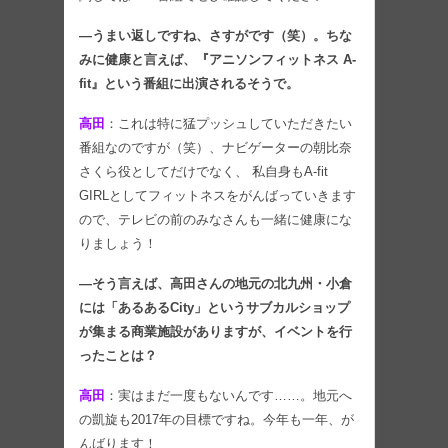
―うまい返しですね、さすがです（笑）。ちな
みに健康と言えば、『アニソンフィットネス A-
fit』という番組に出演されるそうで。
高田
：これは特に猛プッシュしていただきたい
番組なのですが（笑）、ナビゲーターの朝比奈
さくら役としてだけでなく、 私自身もA-fit
GIRLとしてフィットネスをがんばっていきます
ので、テレビの前のみなさんも一緒に健康にな
りましょう！
―そう言えば、高田さんの地元の北九州・小倉
には「あるあるCity」というサブカルショップ
が集まる商業施設がありますが、イベントを行
ったことは？
高田
：実はまだ一度もないんです……。地元へ
の凱旋も2017年の目標ですね。今年も一年、が
んばります！