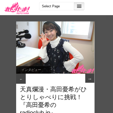
インタビュー
→
←
天真爛漫・高田憂希がひ
とりしゃべりに挑戦！
『高田憂希の
radioclub.jp』