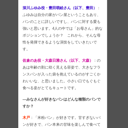
深川ふゆみ役・豊田萌絵さん（以下、豊田）
：
ふゆみは自分の家がパン屋ということもあり、
パンのことに詳しいですし、パンに対する愛も
強いと思います。4人の中では「お母さん」的な
ポジションでしょうか？ これから、そんな母
性を発揮できるような演技をしていきたいで
す。
佐倉のあ役・大森日雅さん（以下、大森）
：の
あは年齢の割に幼く見える容姿で、大きなフラ
ンスパンが入った袋を抱えているのがすごくか
わいいな、と思いました。小さい口でもぐもぐ
食べる姿がとてもキュートです。
―みなさんが好きなパンはどんな種類のパンで
すか？
木戸
：「米粉パン」が好きです。甘すぎないパ
ンが好きで、パン本来の甘味を楽しんで食べて