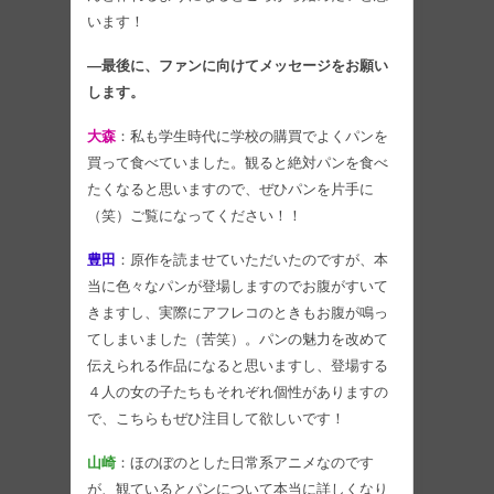
います！
―最後に、ファンに向けてメッセージをお願い
します。
大森
：私も学生時代に学校の購買でよくパンを
買って食べていました。観ると絶対パンを食べ
たくなると思いますので、ぜひパンを片手に
（笑）ご覧になってください！！
豊田
：原作を読ませていただいたのですが、本
当に色々なパンが登場しますのでお腹がすいて
きますし、実際にアフレコのときもお腹が鳴っ
てしまいました（苦笑）。パンの魅力を改めて
伝えられる作品になると思いますし、登場する
４人の女の子たちもそれぞれ個性がありますの
で、こちらもぜひ注目して欲しいです！
山崎
：ほのぼのとした日常系アニメなのです
が、観ているとパンについて本当に詳しくなり