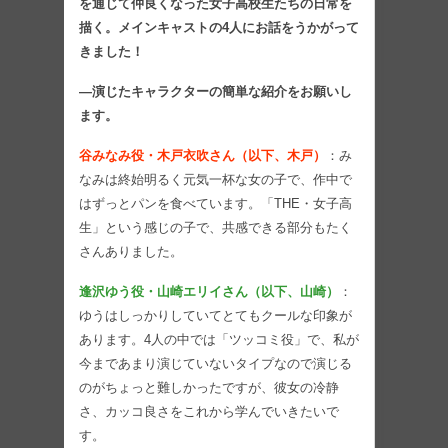
を通じて仲良くなった女子高校生たちの日常を
描く。メインキャストの4人にお話をうかがって
きました！
―演じたキャラクターの簡単な紹介をお願いし
ます。
谷みなみ役・木戸衣吹さん（以下、木戸）
：み
なみは終始明るく元気一杯な女の子で、作中で
はずっとパンを食べています。「THE・女子高
生」という感じの子で、共感できる部分もたく
さんありました。
逢沢ゆう役・山崎エリイさん（以下、山崎）
：
ゆうはしっかりしていてとてもクールな印象が
あります。4人の中では「ツッコミ役」で、私が
今まであまり演じていないタイプなので演じる
のがちょっと難しかったですが、彼女の冷静
さ、カッコ良さをこれから学んでいきたいで
す。