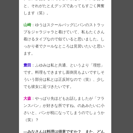
と、それがたとえグッズであってもすごく興奮
します（笑）。
山崎
：ゆうはスクールバッグにパンのストラッ
プをジャラジャラと着けていて、私もたくさん
着けるタイプなので似ていると思いました。し
っかり者でクールなところは見習いたいと思い
ます。
豊田
：ふゆみは私と共通、というより「理想」
です。料理もできますし面倒見もよいですしそ
ういう部分は私とは正反対なので（笑）、少し
でも彼女に近づきたいです。
大森
：やっぱり先ほどもお話しましたが「フラ
ンスパン」が好きな所ですね。のあみたいに小
さいと、パンが枕になってしまうのでしょうか
（笑）？
―みなさんは料理は得意ですか？ また、どん