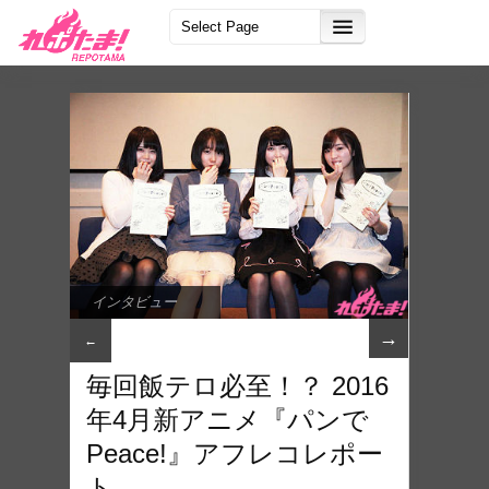
インタビュー
→
←
毎回飯テロ必至！？ 2016
年4月新アニメ『パンで
Peace!』アフレコレポー
ト