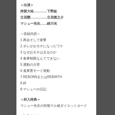
＜出演＞
持賀大祐…………下野紘
立花戀……………立花慎之介
マシュー先生……緑川光
＜収録内容＞
1.再会そして衝撃
2.オレがおモチになったワケ
3.なぜおモチは太るのか
4.食事制限なんてできない
5.運動の大罪
6.鬼軍曹モード発動
7.REBORNまたはREBIRTH
8.絆
9.マシューの日記
＜封入特典＞
マシュー先生の特製マル秘ダイエットカード