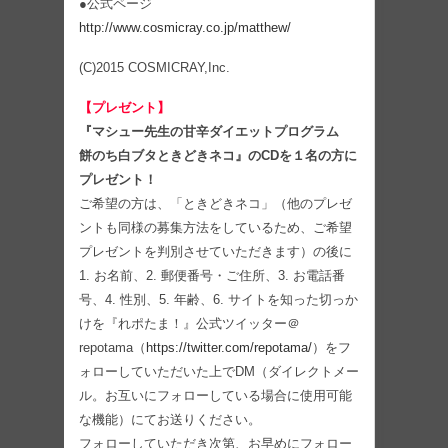
●公式ページ
http://www.cosmicray.co.jp/matthew/
(C)2015 COSMICRAY,Inc.
【プレゼント】
『マシュー先生の甘辛ダイエットプログラム
餅のち白ブタときどきネコ』のCDを１名の方に
プレゼント！
ご希望の方は、「ときどきネコ」（他のプレゼ
ントも同様の募集方法をしているため、ご希望
プレゼントを判別させていただきます）の後に
1. お名前、2. 郵便番号・ご住所、3. お電話番
号、4. 性別、5. 年齢、6. サイトを知った切っか
けを『れポたま！』公式ツイッター＠
repotama（
https://twitter.com/repotama/
）をフ
ォローしていただいた上でDM（ダイレクトメー
ル。お互いにフォローしている場合に使用可能
な機能）にてお送りください。
フォローしていただき次第、お早めにフォロー