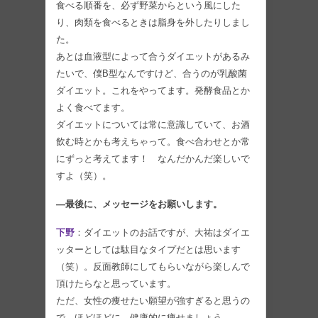
食べる順番を、必ず野菜からという風にした
り、肉類を食べるときは脂身を外したりしまし
た。
あとは血液型によって合うダイエットがあるみ
たいで、僕B型なんですけど、合うのが乳酸菌
ダイエット。これをやってます。発酵食品とか
よく食べてます。
ダイエットについては常に意識していて、お酒
飲む時とかも考えちゃって。食べ合わせとか常
にずっと考えてます！ なんだかんだ楽しいで
すよ（笑）。
—最後に、メッセージをお願いします。
下野
：ダイエットのお話ですが、大祐はダイエ
ッターとしては駄目なタイプだとは思います
（笑）。反面教師にしてもらいながら楽しんで
頂けたらなと思っています。
ただ、女性の痩せたい願望が強すぎると思うの
で、ほどほどに、健康的に痩せましょう