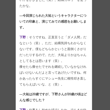
たかな。
—今回演じられた大祐というキャラクターにつ
いての印象と、演じてみての感想をお願いしま
す。
下野
：そうですね、正直言うと「ダメ人間」だ
なという（笑）。ただ、結構気持ちわからなく
ないです。僕もどちらかというと面倒くさがり
だったりするので。ただ、大祐よりかはちゃん
としてるとは思います（笑）。
痩せたら痩せたでそれを継続していなかなけれ
ばいけないんだよと言ってあげたいですね。何
かあったらすぐにマシュー先生に根性叩き直し
てもらえばいいな、と（笑）。
—大祐は20歳ですが、下野さんが20歳の頃はど
んな感じでした？
下野
：仕事をし始めた頃でしたね。でもまだ仕