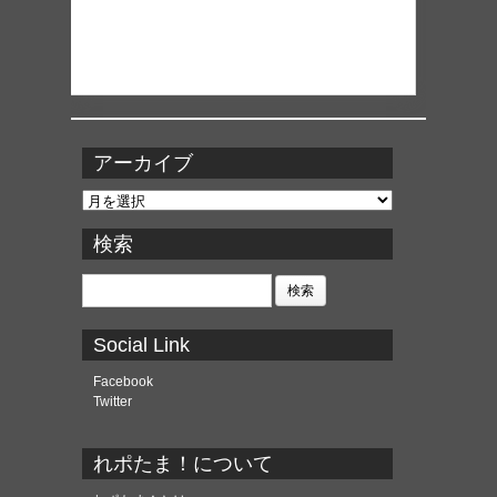
アーカイブ
ア
ー
カ
検索
イ
ブ
検
索:
Social Link
Facebook
Twitter
れポたま！について