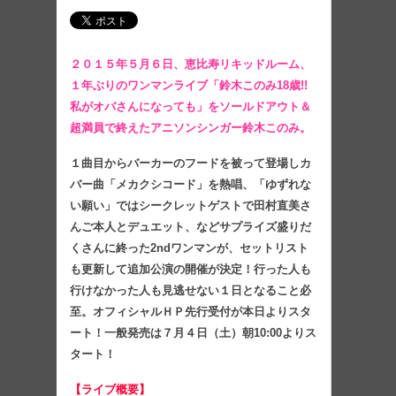
２０１５年５⽉６⽇、恵⽐寿リキッドルーム、
１年ぶりのワンマンライブ「鈴⽊このみ18歳!!
私がオバさんになっても」をソールドアウト＆
超満員で終えたアニソンシンガー鈴⽊このみ。
１曲目からバーカーのフードを被って登場しカ
バー曲「メカクシコード」を熱唱、「ゆずれな
い願い」ではシークレットゲストで田村直美さ
んご本人とデュエット、などサプライズ盛りだ
くさんに終った2ndワンマンが、セットリスト
も更新して追加公演の開催が決定！⾏った⼈も
⾏けなかった⼈も⾒逃せない１⽇となること必
⾄。オフィシャルＨＰ先⾏受付が本⽇よりスタ
ート！⼀般発売は７月４日（土）朝10:00よりス
タート！
【ライブ概要】