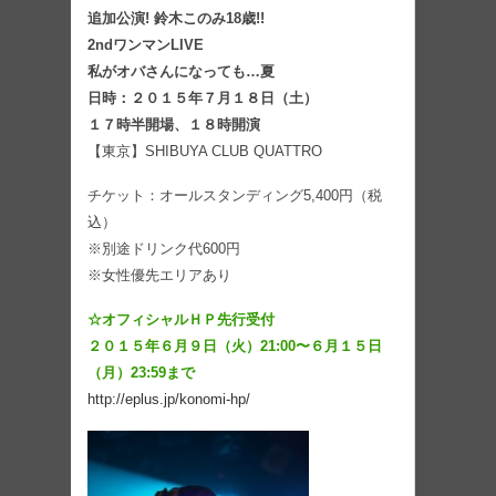
追加公演! 鈴⽊このみ18歳!!
2ndワンマンLIVE
私がオバさんになっても…夏
⽇時：２０１５年７⽉１８⽇（⼟）
１７時半開場、１８時開演
【東京】SHIBUYA CLUB QUATTRO
チケット：オールスタンディング5,400円（税
込）
※別途ドリンク代600円
※⼥性優先エリアあり
☆オフィシャルＨＰ先⾏受付
２０１５年６⽉９⽇（⽕）21:00〜６⽉１５⽇
（⽉）23:59まで
http://eplus.jp/konomi-hp/