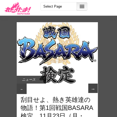
ニュース
→
←
刮目せよ、熱き英雄達の
物語！第1回戦国BASARA
検定 11月23日（月・