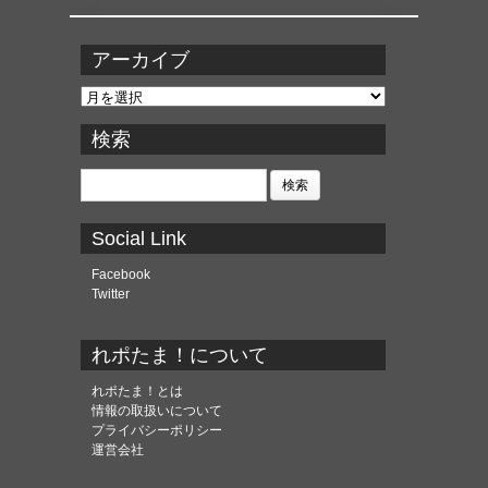
アーカイブ
ア
ー
カ
検索
イ
ブ
検
索:
Social Link
Facebook
Twitter
れポたま！について
れポたま！とは
情報の取扱いについて
プライバシーポリシー
運営会社