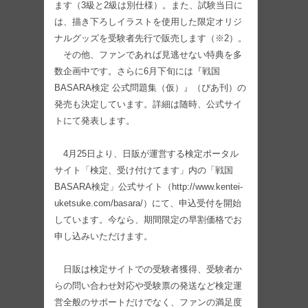
ます（3級と2級は別仕様）。また、試験当日に
は、描き下ろしイラストを使用した限定オリジ
ナルグッズを受験者先行で販売します（※2）。
その他、ファンであれば見逃せない特典を多
数企画中です。さらに6月下旬には『戦国
BASARA検定 公式問題集（仮）』（ぴあ刊）の
発売も決定しています。詳細は随時、公式サイ
トにて発表します。
4月25日より、日販が運営する検定ポータル
サイト「検定、受け付けてます」内の「戦国
BASARA検定」公式サイト（http://www.kentei-
uketsuke.com/basara/）にて、申込受付を開始
しています。今なら、期間限定の早割価格でお
申し込みいただけます。
日販は検定サイトでの受験者獲得、受験者か
らの問い合わせ対応や受験票の発送など検定運
営全般のサポートだけでなく、ファンの満足度