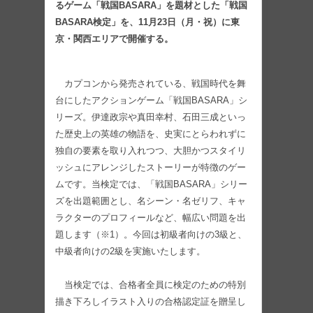
るゲーム「戦国BASARA」を題材とした「戦国
BASARA検定」を、11月23日（月・祝）に東
京・関西エリアで開催する。
カプコンから発売されている、戦国時代を舞
台にしたアクションゲーム「戦国BASARA」シ
リーズ。伊達政宗や真田幸村、石田三成といっ
た歴史上の英雄の物語を、史実にとらわれずに
独自の要素を取り入れつつ、大胆かつスタイリ
ッシュにアレンジしたストーリーが特徴のゲー
ムです。当検定では、「戦国BASARA」シリー
ズを出題範囲とし、名シーン・名ゼリフ、キャ
ラクターのプロフィールなど、幅広い問題を出
題します（※1）。今回は初級者向けの3級と、
中級者向けの2級を実施いたします。
当検定では、合格者全員に検定のための特別
描き下ろしイラスト入りの合格認定証を贈呈し