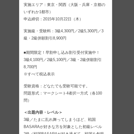
実施エリア：東京・関西（大阪・兵庫・京都の
いずれか1都市）
申込締切：2015年10月22日（木）
実施級・受験料：3級4,300円／2級5,300円／3
級・2級併願割引8,900円
■期間限定！早割申し込み割引受付実施中！
3級4,100円／2級5,100円／3級・2級併願割引
8,700円
※すべて税込表示
受験資格：どなたでも受験可能です。
問題形式：マークシート4者択一方式（各100
問）
＜出題内容・レベル＞
3級／たまに乱れ舞ってしまうほど、戦国
BASARAが好きな方を対象とした初級レベル
2級／戦国BASARAが好き過ぎて、戦国を創世