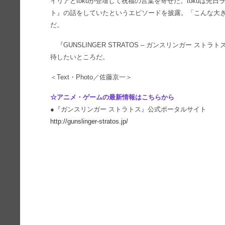
イリアとtokuが登壇して祝福の言葉を寄せた。tokuは先
ト』の話をしていたというエピソードを披露。「こんな大
だ。
『GUNSLINGER STRATOS – ガンスリンガー ス
待したいところだ。
＜Text・Photo／佐藤京一＞
☆アニメ・ゲームの最新情報はこちらから
●『ガンスリンガー ストラトス』公式ポータルサイト
http://gunslinger-stratos.jp/