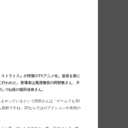
リンガー ストラトス』が待望のTVアニメ化。放送を前に
）に行われた。登壇者は風澄徹役の阿部敦さん、片
胆しづね役の植田佳奈さん。
もやっているという阿部さんは「ゲームでも3D
も新鮮ですね。2Dならではのアクションや表情の