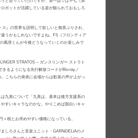
ろうと思っていたのですが、第一話では十七（第
なロボットが活躍している姿が観られておもしろ
トス』の世界を説明して欲しいと無茶ぶりされ、
違うかもしれないですよね。FS（フロンティア
七の風澄くんが今後どうなっていくのか楽しみで
ER STRATOS – ガンスリンガー ストラト
るようになる先行解放コードがBlu-ray／
の。こちらの発表に会場からは歓喜の声が上がっ
んは九美について「九美は、基本は後方支援系の
しやすいキャラなのかな。やりこめば面白いキャ
3000円＋税とお求めやすい価格になっている。
ろさんと音楽ユニット・GARNiDELiAのメ