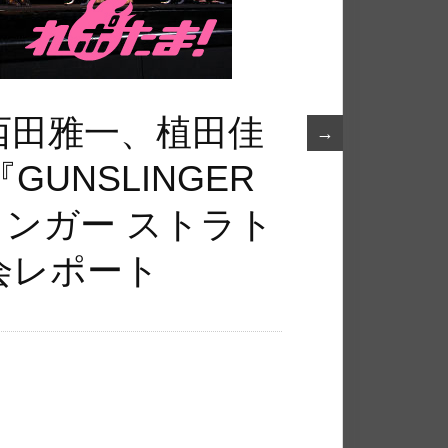
西田雅一、植田佳
→
UNSLINGER
スリンガー ストラト
会レポート