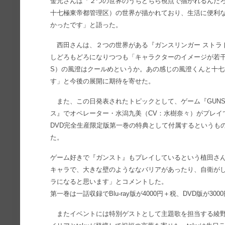
金元さんは「２つの世界のうちどちら視点で描かれるんだ
十七極東帝都管理区）の世界が描かれており、生活に便利
かったです」と語った。
西田さんは、２つの世界がある『ガンスリンガー ストラ
しどろもどろになりつつも「キャラクターのイメージが若干
S）の風澄はクールめというか。あの感じの風澄くんと十
す」と今後の展開に期待を寄せた。
また、この日発表されたトピックとして、ゲーム『GUNSLING
ス』でオペレーター・水潟九美（CV：水樹奈々）がプレイでき
DVD完全生産限定版第一巻の特典として付属するというも
た。
ゲーム好きで『ガンスト』もプレイしているという植田さ
キャラで、大きな壁のようななバリアがあったり、自衛が
ラになると思います」とコメントした。
第一巻は一話収録でBlu-ray版が4000円＋税、DVD版が
またイベントには特別ゲストとして主題歌を担当する綾野まし