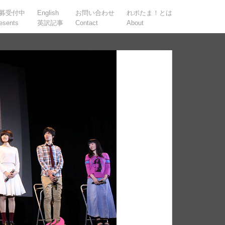
募受付中
English
お問い合わせ
れポたま！とは
esents
英訳記事
Contact
About