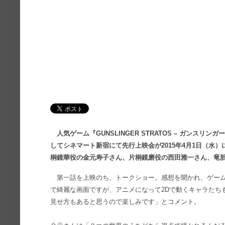
人気ゲーム『GUNSLINGER STRATOS – ガンス
してシネマート新宿にて先行上映会が2015年4月1日（水
桐鏡華役の金元寿子さん、片桐鏡磨役の西田雅一さん、竜
第一話を上映のち、トークショー。感想を聞かれ、ゲーム
で綺麗な画面ですが、アニメになって2Dで動くキャラたち
見せ方もあると思うので楽しみです」とコメント。