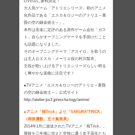
LIVE02に参戦決定！
大人気ゲーム「アトリエシリーズ」初のアニメ
化作品である「エスカ＆ロジーのアトリエ～黄
昏の空の錬金術士～」。
本作は音楽に定評のある原作ゲーム会社「ガス
ト」自らがオープニングテーマを手掛けたこと
も話題になりました。
そのオープニングテーマ「アスイロ」を歌うの
は主人公エスカ・メーリエ役の村川梨衣。
主役が歌い上げるアトリエシリーズらしい明る
く爽やかな楽曲に注目です！
●TVアニメ「エスカ＆ロジーのアトリエ～黄昏
の空の錬金術士～」公式サイト
http://atelier-ps3.jp/escha-logy/anime/
●アニメ「桜Trick」より「SAKURA*TRICK」
（相坂優歌、五十嵐裕美）
2014年1月に放送されたTVアニメ「桜Trick」。
廃校を三年後に控えた学校に通う女子高生たち