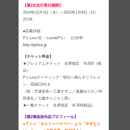
【第2次先行受付期間】
2014年12月3日（水）～2015年1月4日（日）
23:59
●応募詳細
P’s Live 02 ～Love&P’s～ 公式HP
http://pslive.jp
【チケット料金】
★プレミアムチケット 全席指定 \9,500（税
込）
P’s Liveテーマソング「明日へ鳴らすリフレイ
ン」収録CD付き
（歌：竹達彩奈／三森すずこ／遠藤ゆりか／内
田真礼／七森中☆ごらく部）
★一般チケット 全席指定 \8,300(税込)
【第2弾追加作品プロフィール】
●アニメ「キルミーベイベー」より「やすなと