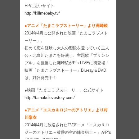
HPに近いサイト
http://killmebaby.tv/
●アニメ「たまこラブストーリー」より洲崎綾
2014年4月に公開された映画「たまこラブスト
ーリー」。
初めて恋を経験し大人の階段を登っていく主人
公・北白川たまこを好演し、主題歌「プリンシ
プル」を担当した洲崎綾がP’s LIVEに初登場！
映画「たまこラブストーリー」Blu-ray＆DVD
は、好評発売中！
●映画「たまこラブストーリー」公式サイト
http://tamakolovestory.com/
●アニメ「エスカ＆ロジーのアトリエ」より村
川梨衣
2014年4月に放送されたTVアニメ「エスカ＆ロ
ジーのアトリエ～黄昏の空の錬金術士～」がP’s