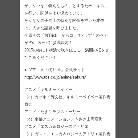
が、互いを「特別なもの」とするため「キス」
を行い、関係をより深めていく。
そんな女の子同士の特別な関係を描いた本作
は、大きな話題を呼びました。
今回その「桜Trick」からコトネ×しずくのペア
がP’s LIVE02に参戦決定！
2015の春にも横浜で咲きほこる、満開の桜をぜ
ひご覧ください！
●TVアニメ「桜Trick」公式サイト
http://www.tbs.co.jp/anime/sakura/
アニメ「キルミーベイベー」
（c）カヅホ・芳文社／キルミーベイベー製作委
員会
アニメ「たまこラブストーリー」
（c）京都アニメーション／うさぎ山商店街
アニメ「エスカ＆ロジーのアトリエ」
（c）ガスト／エスカ＆ロジーのアトリエ製作委