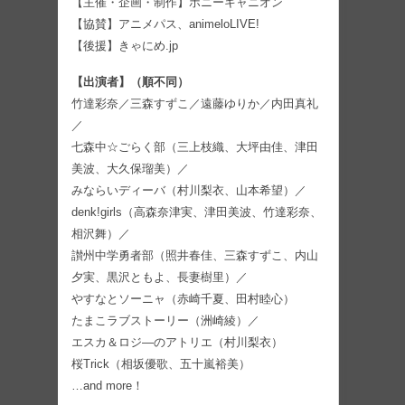
【主催・企画・制作】ポニーキャニオン
【協賛】アニメパス、animeloLIVE!
【後援】きゃにめ.jp
【出演者】（順不同）
竹達彩奈／三森すずこ／遠藤ゆりか／内田真礼
／
七森中☆ごらく部（三上枝織、大坪由佳、津田
美波、大久保瑠美）／
みならいディーバ（村川梨衣、山本希望）／
denk!girls（高森奈津実、津田美波、竹達彩奈、
相沢舞）／
讃州中学勇者部（照井春佳、三森すずこ、内山
夕実、黒沢ともよ、長妻樹里）／
やすなとソーニャ（赤崎千夏、田村睦心）
たまこラブストーリー（洲崎綾）／
エスカ＆ロジ―のアトリエ（村川梨衣）
桜Trick（相坂優歌、五十嵐裕美）
…and more！