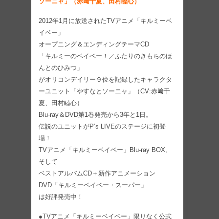
ソーニャ」（赤﨑千夏、田村睦心）
2012年1月に放送されたTVアニメ「キルミーベ
イベー」
オープニング＆エンディングテーマCD
「キルミーのベイベー！／ふたりのきもちのほ
んとのひみつ」
がオリコンデイリー９位を記録したキャラクタ
ーユニット「やすなとソーニャ」（CV:赤﨑千
夏、田村睦心）
Blu-ray＆DVD第1巻発売から3年と1日。
伝説のユニットがP’s LIVEのステージに初登
場！
TVアニメ「キルミーベイベー」Blu-ray BOX、
そして
ベストアルバムCD＋新作アニメーション
DVD「キルミーベイベー・スーパー」
は好評発売中！
●TVアニメ「キルミーベイベー」限りなく公式