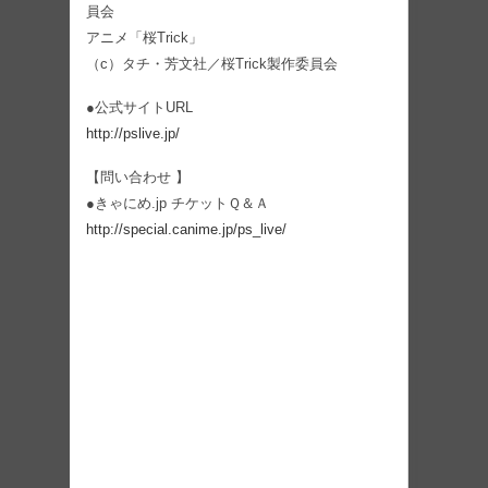
員会
アニメ「桜Trick」
（c）タチ・芳文社／桜Trick製作委員会
●公式サイトURL
http://pslive.jp/
【問い合わせ 】
●きゃにめ.jp チケットＱ＆Ａ
http://special.canime.jp/ps_live/