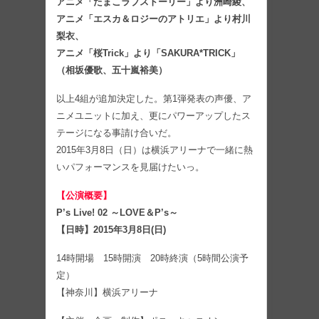
アニメ「たまこラブストーリー」より洲崎綾、
アニメ「エスカ＆ロジーのアトリエ」より村川
梨衣、
アニメ「桜Trick」より「SAKURA*TRICK」
（相坂優歌、五十嵐裕美）
以上4組が追加決定した。第1弾発表の声優、ア
ニメユニットに加え、更にパワーアップしたス
テージになる事請け合いだ。
2015年3月8日（日）は横浜アリーナで一緒に熱
いパフォーマンスを見届けたいっ。
【公演概要】
P’s Live! 02 ～LOVE＆P’s～
【日時】2015年3月8日(日)
14時開場 15時開演 20時終演（5時間公演予
定）
【神奈川】横浜アリーナ