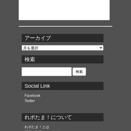
アーカイブ
ア
ー
カ
検索
イ
ブ
検
索:
Social Link
Facebook
Twitter
れポたま！について
れポたま！とは