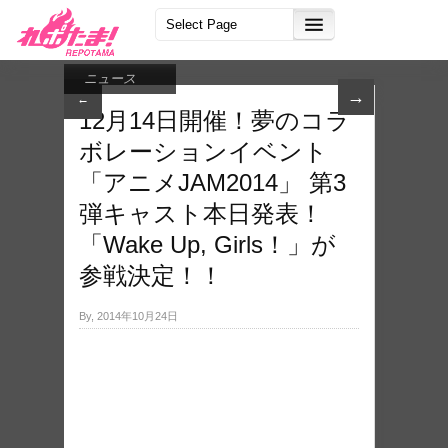
ニュース
→
←
12​月14日開催！夢のコ​ラ
ボレーションイベン​ト
「アニメJAM20​14」 第3
弾キャスト本日発​表！
「Wake Up, Girls！」が
参戦​決定！！
By, 2014年10月24日