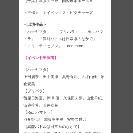
【千葉】幕張メッセ 国際展示ホール５
＜主催＞ エイベックス・ピクチャーズ
＜出演作品＞
「ハナヤマタ」 、「プリパラ」、 「Re:␣ハマ
トラ」、「異能バトルは日常系のなかで」、
「トリニティセブン」 and more….
【イベント出演者】
【ハナヤマタ】
上田麗奈、田中美海、奥野香耶、大坪由佳、沼
倉愛美
【プリパラ】
茜屋日海夏、芹澤 優、久保田未夢、山北早紀、
澁谷梓希、若井友希
【Re:␣ハマトラ】
羽多野 渉、加藤英美里、安野希世乃
【異能バトルは日常系のなかで】