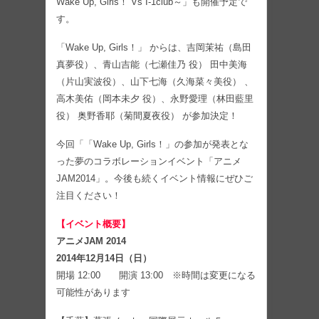
Wake Up, Girls！ Vs I-1club～」も開催予定で
す。
「Wake Up, Girls！」 からは、吉岡茉祐（島田
真夢役）、青山吉能（七瀬佳乃 役） 田中美海
（片山実波役）、山下七海（久海菜々美役） 、
高木美佑（岡本未夕 役）、永野愛理（林田藍里
役） 奥野香耶（菊間夏夜役） が参加決定！
今回「「Wake Up, Girls！」の参加が発表とな
った夢のコラボレーションイベント「アニメ
JAM2014」。今後も続くイベント情報にぜひご
注目ください！
【イベント概要】
アニメJAM 2014
2014年12月14日（日）
開場 12:00 開演 13:00 ※時間は変更になる
可能性があります