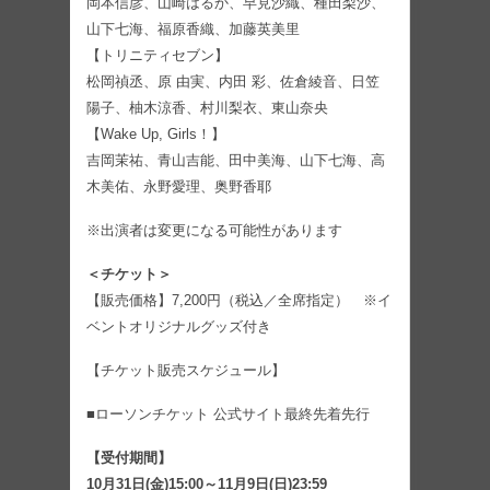
岡本信彦、山崎はるか、早見沙織、種田梨沙、
山下七海、福原香織、加藤英美里
【トリニティセブン】
松岡禎丞、原 由実、内田 彩、佐倉綾音、日笠
陽子、柚木涼香、村川梨衣、東山奈央
【Wake Up, Girls！】
吉岡茉祐、青山吉能、田中美海、山下七海、高
木美佑、永野愛理、奥野香耶
※出演者は変更になる可能性があります
＜チケット＞
【販売価格】7,200円（税込／全席指定） ※イ
ベントオリジナルグッズ付き
【チケット販売スケジュール】
■ローソンチケット 公式サイト最終先着先行
【受付期間】
10月31日(金)15:00～11月9日(日)23:59