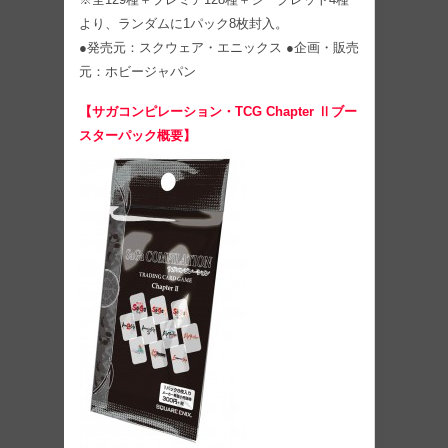
より、ランダムに1パック8枚封入。
●発売元：スクウェア・エニックス ●企画・販売
元：ホビージャパン
【サガコンピレーション・TCG Chapter Ⅱブー
スターパック概要】