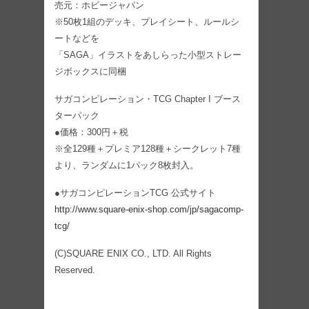
売元：ホビージャパン
※50枚1組のデッキ、プレイシート、ルールシ
ートなどを
「SAGA」イラストをあしらった小型ストレー
ジボックスに同梱
サガコンピレーション・TCG Chapter I ブース
ターパック
●価格：300円＋税
※全129種＋プレミア128種＋シークレット7種
より、ランダムに1パック8枚封入。
●サガコンピレーションTCG 公式サイト
http://www.square-enix-shop.com/jp/sagacomp-
tcg/
(C)SQUARE ENIX CO., LTD. All Rights
Reserved.