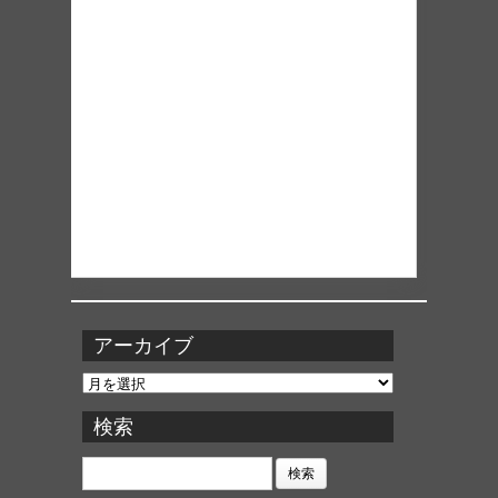
アーカイブ
ア
ー
カ
検索
イ
ブ
検
索: