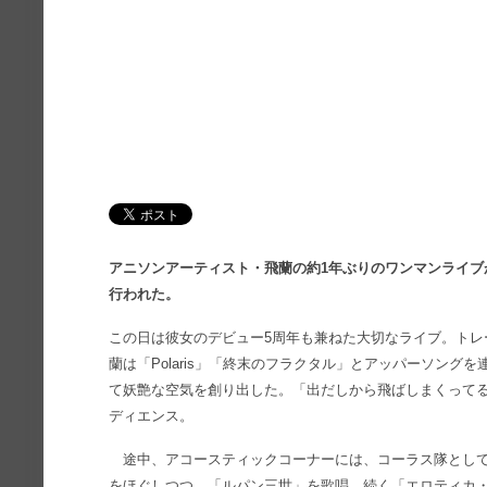
アニソンアーティスト・飛蘭の約1年ぶりのワンマンライブが201
行われた。
この日は彼女のデビュー5周年も兼ねた大切なライブ。トレ
蘭は「Polaris」「終末のフラクタル」とアッパーソング
て妖艶な空気を創り出した。「出だしから飛ばしまくって
ディエンス。
途中、アコースティックコーナーには、コーラス隊として
をほぐしつつ、「ルパン三世」を歌唱。続く「エロティカ