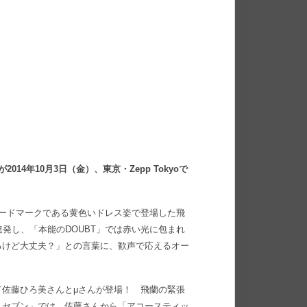
4年10月3日（金）、東京・Zepp Tokyoで
ードマークである黄色いドレス姿で登場した飛
を連発し、「本能のDOUBT」では赤い光に包まれ
るけど大丈夫？」との言葉に、歓声で応えるオー
佐藤ひろ美さんとμさんが登場！ 飛蘭の緊張
・セブン」では、佐藤さんから「アコースティッ