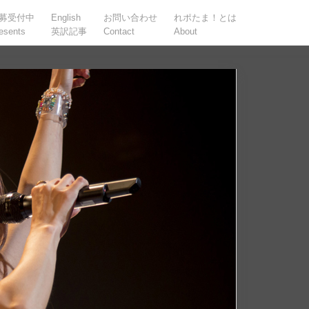
募受付中
English
お問い合わせ
れポたま！とは
esents
英訳記事
Contact
About