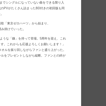
れまでシングルになっていない曲をできる限り入
のPVがたくさん詰まったBD付きの初回版も同
た。
題歌「東京ゼロハーツ」から始まり、
t」と畳み掛けていった。
るような「鎌」を持って登場。5周年を迎え、これ
ます。これからも応援よろしくお願いします！」
」へ。タオルを振り回しながらファンと盛り上がった。
ラーボールをプレゼントしながら縦断。ファンとの絆が