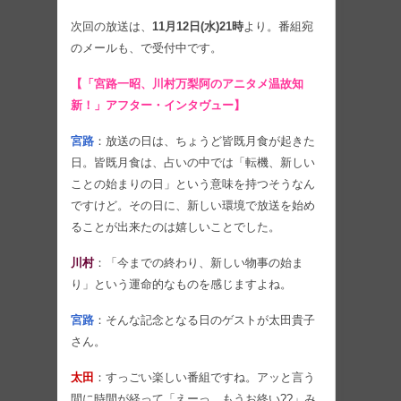
次回の放送は、
11月12日(水)21時
より。番組宛
のメールも、
で受付中です。
【「宮路一昭、川村万梨阿のアニタメ温故知
新！」アフター・インタヴュー】
宮路
：放送の日は、ちょうど皆既月食が起きた
日。皆既月食は、占いの中では「転機、新しい
ことの始まりの日」という意味を持つそうなん
ですけど。その日に、新しい環境で放送を始め
ることが出来たのは嬉しいことでした。
川村
：「今までの終わり、新しい物事の始ま
り」という運命的なものを感じますよね。
宮路
：そんな記念となる日のゲストが太田貴子
さん。
太田
：すっごい楽しい番組ですね。アッと言う
間に時間が経って「えーっ、もうお終い??」み