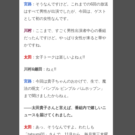
宮路
：そうなんですけど。これまでの6回の放送
はすべて男性が出演でしたが、今回は、ゲスト
として初の女性なんです。
川村
：ここまで、すごく男性出演者中心の番組
だったんですけど。やっぱり女性が来ると華や
かですね。
太田
：女子トークは楽しいよねぇ!!
川村&鎌田
：ねぇ!!
宮路
：今回は貴子ちゃんのおかげで、生で、魔
法の呪文「パンプル ピンプル パムホップン」
まで聞けましたからねぇ。
――太田貴子さんと言えば、番組内で嬉しいニ
ュースを届けてくれました。
太田
：あっ、そうなんですよ。わたしも
「tatsumi01」さんで、11月から、毎月第三木曜