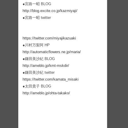
●宮路一昭 BLOG
http://blog.excite.co.jp/kazmiyaji/
●宮路一昭 twitter
https://twitter.com/miyajikazuaki
●川村万梨阿 HP
http://automaticflowers.ne.jp/maria/
●鎌田美沙紀 BLOG
http://ameblo.jp/kmt-mskdir/
●鎌田美沙紀 twitter
https://twitter.com/kamata_misaki
●太田貴子 BLOG
http://ameblo.jp/ohta-takako/