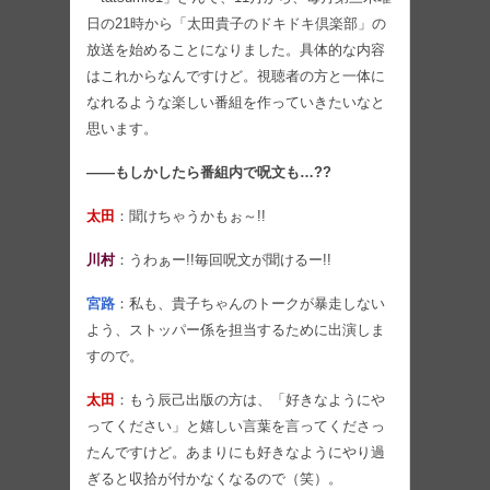
日の21時から「太田貴子のドキドキ倶楽部」の
放送を始めることになりました。具体的な内容
はこれからなんですけど。視聴者の方と一体に
なれるような楽しい番組を作っていきたいなと
思います。
――もしかしたら番組内で呪文も…??
太田
：聞けちゃうかもぉ～!!
川村
：うわぁー!!毎回呪文が聞けるー!!
宮路
：私も、貴子ちゃんのトークが暴走しない
よう、ストッパー係を担当するために出演しま
すので。
太田
：もう辰己出版の方は、「好きなようにや
ってください」と嬉しい言葉を言ってくださっ
たんですけど。あまりにも好きなようにやり過
ぎると収拾が付かなくなるので（笑）。