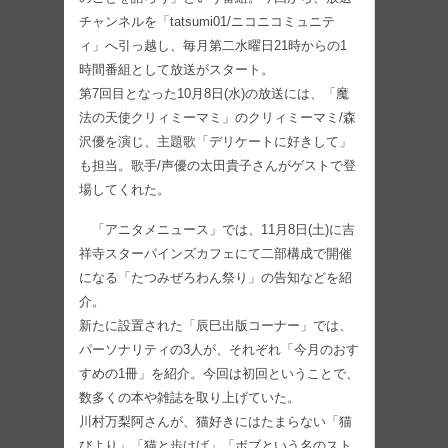
チャンネルを「tatsumi01/ニコニコミュニテ
ィ」へ引っ越し、毎月第二水曜日21時からの1
時間番組として放送がスタート。
第7回目となった10月8日(水)の放送には、「魔
法の天使クリィミーマミ」のクリィミーマミ/森
沢優を演じ、主題歌「デリケートに好きして」
も担当。歌手/声優の太田貴子さんがゲストで登
場してくれた。
「アニタメニュース」では、11月8日(土)に吉
祥寺スターパインズカフェにて二部構成で開催
になる「たつみぜろわん祭り」の告知などを紹
介。
新たに設置された「辰巳出版コーナー」では、
パーソナリティの3人が、それぞれ「今月のおす
すめの1冊」を紹介。今回は初回ということで、
数多くの本や雑誌を取り上げていた。
川村万梨阿さんが、猫好きにはたまらない「猫
びより」「猫と歩けば」「ボブという名のスト