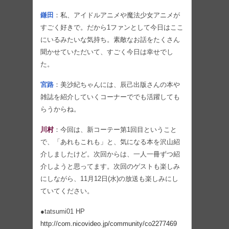
鎌田
：私、アイドルアニメや魔法少女アニメが
すごく好きで。だから1ファンとして今日はここ
にいるみたいな気持ち。素敵なお話をたくさん
聞かせていただいて、すごく今日は幸せでし
た。
宮路
：美沙紀ちゃんには、辰己出版さんの本や
雑誌を紹介していくコーナーででも活躍しても
らうからね。
川村
：今回は、新コーテー第1回目ということ
で、「あれもこれも」と、気になる本を沢山紹
介しましたけど。次回からは、一人一冊ずつ紹
介しようと思ってます。次回のゲストも楽しみ
にしながら、11月12日(水)の放送も楽しみにし
ていてください。
●tatsumi01 HP
http://com.nicovideo.jp/community/co2277469