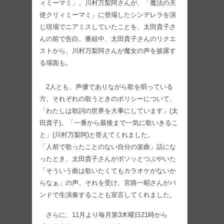
ィミーマミ」。川村万梨阿さんが、「魔法の天
使クリィミーマミ」に登場したシンデレラを演
じ現場でニアミスしていたことを、太田貴子さ
んの前で告白。番組中、太田貴子さんのリクエ
ストから、川村万梨阿さんが魔女の声を披露す
る場面も。
2人とも、声優でありながら歌を唄っている
方。それぞれの歌うときのポリシーについて、
「わたしは歌詞の世界を大事にしています」(太
田貴子)。「一番から最後まで一気に歌いきるこ
と」(川村万梨阿)と答えてくれました。
「人前で歌ったことのない自分の楽曲」話にな
ったとき、太田貴子さんがボソッとつぶやいた
「そういう曲は歌いたくてもカラオケがないか
らなぁ」の声。それを受け、宮路一昭さんがバ
ンドで生演奏することも宣言してくれました。
さらに、11月より毎月第3木曜日21時から