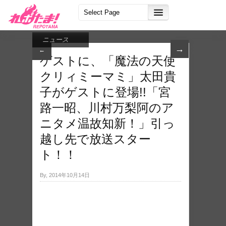
ニュース
→
←
ゲストに、「魔法の天使
クリィミーマミ」太田貴
子がゲストに登場!!「宮
路一昭、川村万梨阿のア
ニタメ温故知新！」引っ
越し先で放送スター
ト！！
By, 2014年10月14日