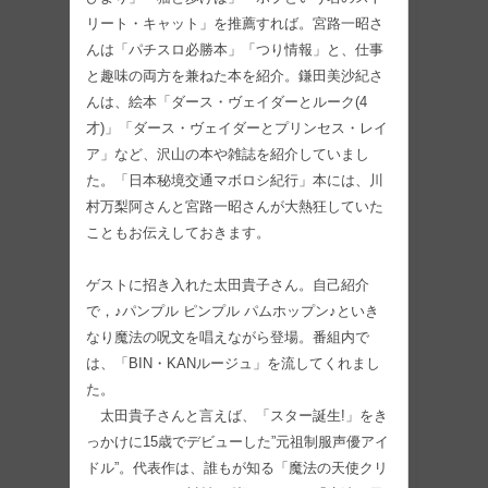
リート・キャット」を推薦すれば。宮路一昭さ
んは「パチスロ必勝本」「つり情報」と、仕事
と趣味の両方を兼ねた本を紹介。鎌田美沙紀さ
んは、絵本「ダース・ヴェイダーとルーク(4
才)」「ダース・ヴェイダーとプリンセス・レイ
ア」など、沢山の本や雑誌を紹介していまし
た。「日本秘境交通マボロシ紀行」本には、川
村万梨阿さんと宮路一昭さんが大熱狂していた
こともお伝えしておきます。
ゲストに招き入れた太田貴子さん。自己紹介
で，♪パンプル ピンプル パムホップン♪といき
なり魔法の呪文を唱えながら登場。番組内で
は、「BIN・KANルージュ」を流してくれまし
た。
太田貴子さんと言えば、「スター誕生!」をき
っかけに15歳でデビューした”元祖制服声優アイ
ドル”。代表作は、誰もが知る「魔法の天使クリ