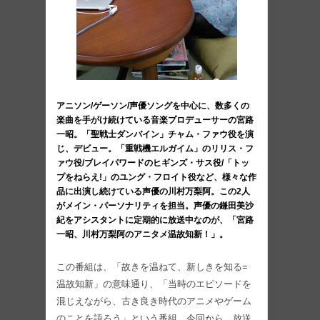
アニソン/ゲーソン/声優ソングを中心に、数多くの
楽曲を手がけ続けている音楽プロデューサーの宮路
一昭。「聖戦士ダンバイン」チャム・ファウ役を演
じ、デビュー。「重戦機エルガイム」のリリス・フ
ァウ役/ブレイパワードのヒギンズ・サス役/「トッ
プをねらえ!」のユング・フロイト役など、様々な作
品に出演し続けている声優の川村万梨阿。この2人
がメイン・パーソナリティを担当。声優の鎌田美沙
紀をアシスタントに定期的に放送中なのが、「宮路
一昭、川村万梨阿のアニタメ温故知新！」。
この番組は、「故きを温ねて、新しきを知る=
温故知新」の意味通り、「当時のエピソードを
混じえながら、古き良き時代のアニメやゲーム
のことを語ろう」という番組。今回から、放送