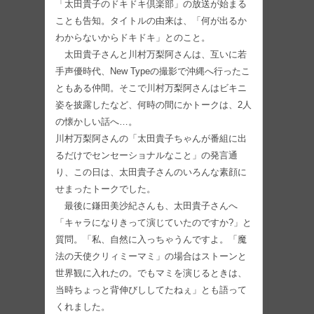
「太田貴子のドキドキ倶楽部」の放送が始まる
ことも告知。タイトルの由来は、「何が出るか
わからないからドキドキ」とのこと。
太田貴子さんと川村万梨阿さんは、互いに若
手声優時代、New Typeの撮影で沖縄へ行ったこ
ともある仲間。そこで川村万梨阿さんはビキニ
姿を披露したなど、何時の間にかトークは、2人
の懐かしい話へ…。
川村万梨阿さんの「太田貴子ちゃんが番組に出
るだけでセンセーショナルなこと」の発言通
り、この日は、太田貴子さんのいろんな素顔に
せまったトークでした。
最後に鎌田美沙紀さんも、太田貴子さんへ
「キャラになりきって演じていたのですか?」と
質問。「私、自然に入っちゃうんですよ。「魔
法の天使クリィミーマミ」の場合はストーンと
世界観に入れたの。でもマミを演じるときは、
当時ちょっと背伸びししてたねぇ」とも語って
くれました。