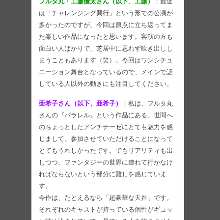
フルタ丸・工藤優太さん（以下、工藤）
：最近
は「チャレンジング興行」という形での公演が
多かったのですが、今回は原点に立ち返ってま
た楽しい作品になったと思います。客演の方も
面白い人ばかりで、芝居中に思わず吹き出しし
まうこともあります（笑）。今回はワンシチュ
エーション舞台となっているので、メインで話
している人以外の動きにも注目してください。
亜希子さん（以下、亜希子）
：私は、フルタ丸
さんの『パラレル』という作品にある、世間へ
のちょっとしたアンチテーゼにとても魅力を感
じまして。参加させていただけることになって
とてもうれしかったです。でもリアリティも出
しつつ、ファンタジーの世界に連れて行かなけ
ればならないという部分に難しを感じていま
す。
今作は、たとえるなら「超豪華な天丼」です。
それぞれのキャストが持っている個性がギュッ