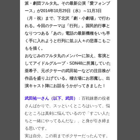
派・劇団フルタ丸。その最新公演「愛フォンブ
ース」が2014年10月29日（水）～11月3日
（月・祝）まで、下北沢「劇・小劇場」で行わ
れる。今回のテーマは「行列」。国民的行事と
なりつつある「あの」電話の最新機種をいち早
く手に入れようと行列に並ぶ人々の悲喜こもご
もを描く。
おなじみのフルタ丸のメンバーに加え、客演と
してアイドルグループ・SDN48に所属していた
亜希子、元ボクサーの武田祐一などの注目株が
作品を盛り上げている。稽古場にお邪魔し、出
演キャスト陣にお話をうかがってきました！
武田祐一さん（以下、武田）
：百戦錬磨の役者
さんばかりで、スッといくところはいって、悩
むところは真剣に悩んでいるので「すごい人た
ちと一緒にやってるんだな」、と身が引き締ま
る思いです。
実は自分、この前までボクサーだったんです。