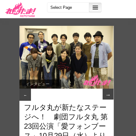
インタビュー
→
←
フルタ丸が新たなステー
ジへ！ 劇団フルタ丸 第
23回公演「愛フォンブー
ス」10月29日（水）より