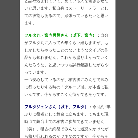
と詰め込まれていて、見ている人を飽きさせな
いと思います。私自身はストーリーテラーとし
ての役割もあるので、頑張っていきたいと思い
ます。
フルタ丸・宮内勇輝さん（以下、宮内）
：自分
がフルタ丸に入って６年くらい経ちますが、も
しかしたらやったことのないようなタイプの作
品かも知れません。これから盛り上がっていく
んだろうな、と思いつつも試行錯誤しながらや
っています。
一つ安心しているのが、稽古後にみんなで飲み
に行ったりする時の「グルーブ感」が本当に強
いんです。今からすごく期待ができそうです。
フルタジュンさん（以下、フルタ）
：今回約2年
ぶりに役者として舞台に立ちます。でもまだ現
時点で舞台上での稽古に参加できていません
（笑）。稽古の終盤でみんなに迷惑をかけなが
ら執り行われるのがツネなのですが、今からそ