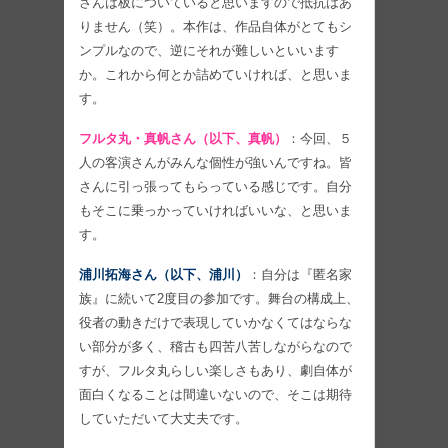
さんは板についていると思いますので抵抗はあ
りません（笑）。本作は、作品自体がとてもシ
ンプルなので、逆にそれが難しいといいます
か。これから何とか詰めていければ、と思いま
す。
フルタ丸・真帆さん（以下、真帆）
：今回、５
人の客演さんがみんな個性が強いんですね。皆
さんに引っ張ってもらっている感じです。自分
もそこに乗っかっていければいいな、と思いま
す。
浦川拓海さん（以下、浦川）
：自分は『匿名家
族』に続いて2度目の参加です。舞台の構成上、
役者の動きだけで表現していかなくてはならな
い部分が多く、稽古も四苦八苦しながらなので
すが、フルタ丸らしい楽しさもあり、劇自体が
面白くなることは間違いないので、そこは期待
していただいて大丈夫です。