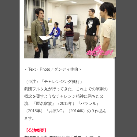
＜Text・Photo／ダンディ佐伯＞
（※注）「チャレンジング興行」
劇団フルタ丸が行ってきた、これまでの演劇の
概念を覆すようなチャレンジ精神に満ちた公
演。『匿名家族』（2013年）『パラレル』
（2013年）『共演NG』（2014年）の３作品を
さす。
【公演概要】