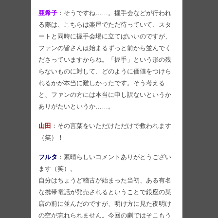
亜希子
：そうですね……。握手会などが行われ
る際は、こちらは楽屋でただ待っていて、スタ
ートと同時に握手会場に立てばいいのですが、
ファンの皆さんは始まるずっと前から並んでく
ださっていますからね。「握手」という形の残
らないものに対して、どのように価値をつけら
れるかが本当に難しかったです。そう考える
と、ファンの方には本当に申し訳ないというか
ありがたいというか……。
山田
：その言葉をいただけただけで救われます
（笑）！
フルタ
：素晴らしいコメントありがとうござい
ます（笑）。
自分はちょうど稽古が始まった当初、ある有名
な携帯電話が発売されるということで銀座の某
店の前に並んだのですが、明け方に見た夜明け
の空が忘れられません。今回の劇ではそこもう