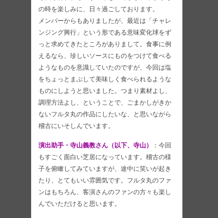
の時を楽しみに、日々過ごしております。
メンバーからもありましたが、最近は「チャレ
ンジング興行」という形である意味変化球をず
っと求めてきたところがありまして。食事に例
えるなら、珍しいソースにものをつけて食べる
ようなものを意識していたのですが、今回は塩
をちょっとまぶして美味しく食べられるような
ものにしようと思いました。つまり素材よし、
調理方法よし、ということで、ごまかしがきか
ないフルタ丸の作品にしたいな、と思いながら
稽古にいそしんでいます。
演出助手・寺山義教さん（以下、寺山）
：今回
もすごく面白い芝居になっています。稽古の様
子を俯瞰してみていますが、途中に笑いが起き
たり、とてもいい雰囲気です。フルタ丸のファ
ンはもちろん、客演さんのファンの方々も楽し
んでいただけると思います。