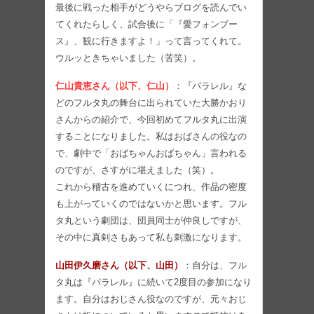
最後に戦った相手がどうやらブログを読んでい
てくれたらしく、試合後に「『愛フォンブー
ス』、観に行きますよ！」って言ってくれて。
ウルッときちゃいました（苦笑）。
仁山貴恵さん（以下、仁山）
：『パラレル』な
どのフルタ丸の舞台に出られていた大勝かおり
さんからの紹介で、今回初めてフルタ丸に出演
することになりました。私はおばさんの役なの
で、劇中で「おばちゃんおばちゃん」言われる
のですが、さすがに堪えました（笑）。
これから稽古を進めていくにつれ、作品の密度
も上がっていくのではないかと思います。フル
タ丸という劇団は、団員同士が仲良しですが、
その中に真剣さもあって私も刺激になります。
山田伊久磨さん（以下、山田）
：自分は、フル
タ丸は『パラレル』に続いて2度目の参加になり
ます。自分はおじさん役なのですが、元々おじ