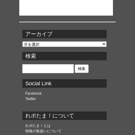
アーカイブ
ア
ー
カ
検索
イ
ブ
検
索:
Social Link
Facebook
Twitter
れポたま！について
れポたま！とは
情報の取扱いについて