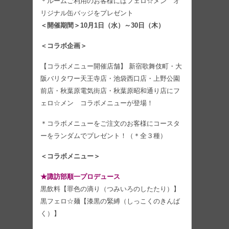
＊ルームご利用のお客様にはフェロ☆メン オ
リジナル缶バッジをプレゼント
＜開催期間＞10月1日（水）～30日（木）
＜コラボ企画＞
【コラボメニュー開催店舗】 新宿歌舞伎町・大
阪バリタワー天王寺店・池袋西口店・上野公園
前店・秋葉原電気街店・秋葉原昭和通り店にフ
ェロ☆メン コラボメニューが登場！
＊コラボメニューをご注文のお客様にコースタ
ーをランダムでプレゼント！（＊全３種）
＜コラボメニュー＞
★諏訪部順一プロデュース
黒飲料【罪色の滴り（つみいろのしたたり）】
黒フェロ☆麺【漆黒の緊縛（しっこくのきんば
く）】