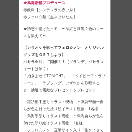
★鳥海浩輔プロデュース
赤飲料【シンデレラの赤い糸】
赤フェロ☆麺【血ゃぽりたん】
★誘惑の揚げたイモ 〜深紅と漆黒２色のソー
スを添えて〜
【カラオケを歌ってフェロ☆メン オリジナル
グッズをＧＥＴしよう】
パセラ全店にて開催！！（グランデ、パセラス
イートは除く）
「抱きよせてTONIGHT」、「ベイビーアイラブ
ユー」、「ラブソング」いずれかを歌唱する
と、抽選で素敵なプレゼントをプレゼント！
・諏訪部手塗りイラスト現物 ＊諏訪部順一自
らが色を付けた塗り絵イラスト現物 1名様
・鳥海手塗りイラスト現物 ＊鳥海自らが色を
付けた塗り絵イラスト現物 1名様
・フェロ☆メン 直筆サイン入り「抱きよせて