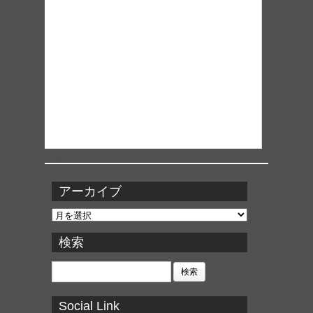
アーカイブ
ア
ー
カ
検索
イ
ブ
検
索:
Social Link