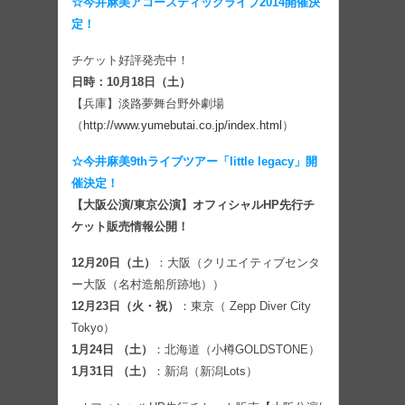
☆今井麻美アコースティックライブ2014開催決
定！
チケット好評発売中！
日時：10月18日（土）
【兵庫】淡路夢舞台野外劇場
（
http://www.yumebutai.co.jp/index.html
）
☆今井麻美9thライブツアー「little legacy」開
催決定！
【大阪公演/東京公演】オフィシャルHP先行チ
ケット販売情報公開！
12月20日（土）
：大阪（クリエイティブセンタ
ー大阪（名村造船所跡地））
12月23日（火・祝）
：東京（ Zepp Diver City
Tokyo）
1月24日 （土）
：北海道（小樽GOLDSTONE）
1月31日 （土）
：新潟（新潟Lots）