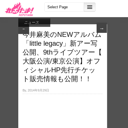
ニュース
→
←
今井麻美のNEWア​ルバム
「little legacy」新アー​写
公開、9thライブツアー【​
大阪公演/東京公演】​オフ
ィシャルHP先行​チケッ
ト販売情報も公開​！！
By, 2014年9月29日