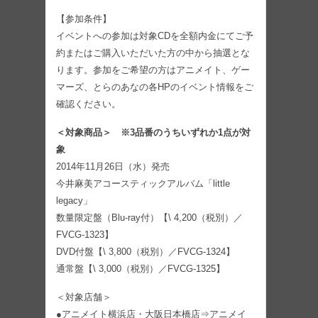
【参加条件】
イベントへの参加は対象CDを全額内金にてご予
約またはご購入いただいた方の中から抽選とな
ります。参加をご希望の方はアニメイト、ゲー
マーズ、とらのあなの各HPのイベント情報をご
確認ください。
＜対象商品＞ ※3品番のうちいずれか1点が対
象
2014年11月26日（水）発売
今井麻美アコースティックアルバム「little
legacy」
数量限定盤（Blu-ray付）【\ 4,200（税別）／
FVCG-1323】
DVD付盤【\ 3,800（税別）／FVCG-1324】
通常盤【\ 3,000（税別）／FVCG-1325】
＜対象店舗＞
●アニメイト横浜店・大阪日本橋店⇒アニメイ