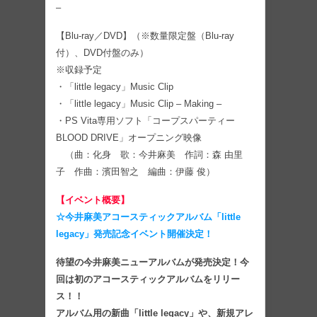
–
【Blu-ray／DVD】（※数量限定盤（Blu-ray
付）、DVD付盤のみ）
※収録予定
・「little legacy」Music Clip
・「little legacy」Music Clip – Making –
・PS Vita専用ソフト「コープスパーティー
BLOOD DRIVE」オープニング映像
（曲：化身 歌：今井麻美 作詞：森 由里
子 作曲：濱田智之 編曲：伊藤 俊）
【イベント概要】
☆今井麻美アコースティックアルバム「little
legacy」発売記念イベント開催決定！
待望の今井麻美ニューアルバムが発売決定！今
回は初のアコースティックアルバムをリリー
ス！！
アルバム用の新曲「little legacy」や、新規アレ