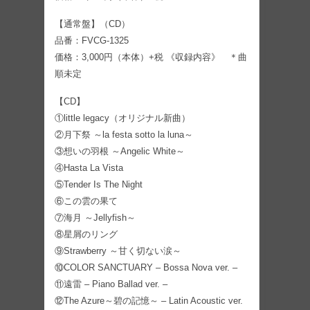
【通常盤】（CD）
品番：FVCG-1325
価格：3,000円（本体）+税 《収録内容》 ＊曲
順未定
【CD】
①little legacy（オリジナル新曲）
②月下祭 ～la festa sotto la luna～
③想いの羽根 ～Angelic White～
④Hasta La Vista
⑤Tender Is The Night
⑥この雲の果て
⑦海月 ～Jellyfish～
⑧星屑のリング
⑨Strawberry ～甘く切ない涙～
⑩COLOR SANCTUARY – Bossa Nova ver. –
⑪遠雷 – Piano Ballad ver. –
⑫The Azure～碧の記憶～ – Latin Acoustic ver.