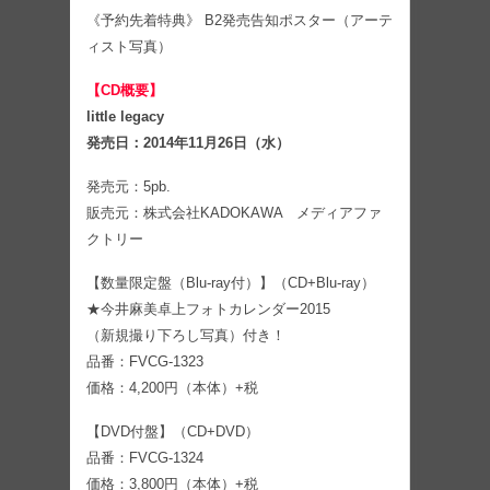
《予約先着特典》 B2発売告知ポスター（アーテ
ィスト写真）
【CD概要】
little legacy
発売日：2014年11月26日（水）
発売元：5pb.
販売元：株式会社KADOKAWA メディアファ
クトリー
【数量限定盤（Blu-ray付）】（CD+Blu-ray）
★今井麻美卓上フォトカレンダー2015
（新規撮り下ろし写真）付き！
品番：FVCG-1323
価格：4,200円（本体）+税
【DVD付盤】（CD+DVD）
品番：FVCG-1324
価格：3,800円（本体）+税