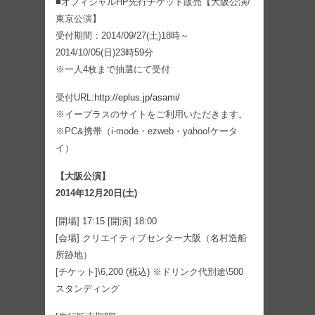
■オフィシャルHP先行チケット販売【大阪公演/
東京公演】
受付期間：2014/09/27(土)18時～
2014/10/05(日)23時59分
※一人4枚まで抽選にて受付
受付URL:
http://eplus.jp/asami/
※イープラスのサイトをご利用いただきます。
※PC&携帯（i-mode・ezweb・yahoo!ケータ
イ）
【大阪公演】
2014年12月20日(土)
[開場] 17:15 [開演] 18:00
[会場] クリエイティブセンター大阪（名村造船
所跡地）
[チケット]\6,200 (税込) ※ドリンク代別途\500
スタンディング