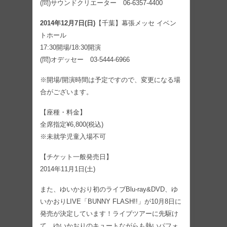
(問)サウンドクリエーター 06-6357-4400
2014年12月7日(日)
【千葉】幕張メッセ イベン
トホール
17:30開場/18:30開演
(問)オデッセー 03-5444-6966
※開場/開演時間は予定ですので、変更になる場
合がございます。
【座種・料金】
全席指定¥6,800(税込)
※未就学児童入場不可
【チケット一般発売日】
2014年11月1日(土)
また、ゆいかおり初のライブBlu-ray&DVD、ゆ
いかおりLIVE「BUNNY FLASH!!」が10月8日に
発売が決定しています！ライブツアーに先駆け
て、ゆいかおりのキュートながらも熱いパフォ