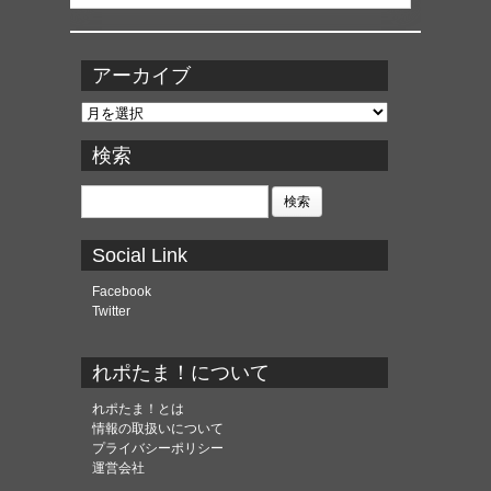
アーカイブ
ア
ー
カ
検索
イ
ブ
検
索:
Social Link
Facebook
Twitter
れポたま！について
れポたま！とは
情報の取扱いについて
プライバシーポリシー
運営会社