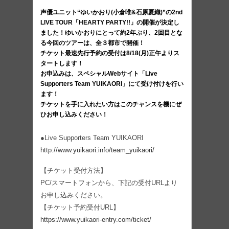
声優ユニット“ゆいかおり(小倉唯&石原夏織)”の2nd
LIVE TOUR「HEARTY PARTY!!」の開催が決定し
ました！ゆいかおりにとって約2年ぶり、2回目とな
る今回のツアーは、全３都市で開催！
チケット最速先行予約の受付は8/18(月)正午よりス
タートします！
お申込みは、スペシャルWebサイト「Live
Supporters Team YUIKAORI」にて受け付けを行い
ます！
チケットを手に入れたい方はこのチャンスを機にぜ
ひお申し込みください！
●Live Supporters Team YUIKAORI
http://www.yuikaori.info/team_yuikaori/
【チケット受付方法】
PC/スマートフォンから、下記の受付URLより
お申し込みください。
【チケット予約受付URL】
https://www.yuikaori-entry.com/ticket/