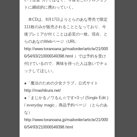
トに継続的に携わっていく。
本CDは、8月17日よりとらのあな専売で限定
111枚のみが販売されることとなっており、今
後プレミアが付くことは必至の一枚。現在、と
らのあなのWebページ（URL:
http://www.toranoana.jp/mailorder/article/21/000
6/54/93/210006549398.html
）では予約を受け
付けているので、興味を持った人は急いでチェ
ックしてほしい。
●「魔法のための少女クラブ」公式サイト
http://mashikura.net/
●「まじかるノワるん☆です×3っ! (Single Edit.)
/ everyday magic」商品予約ページ （とらのあ
な）
http://www.toranoana.jp/mailorder/article/21/000
6/54/93/210006549398.html