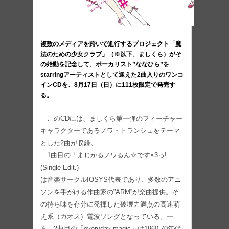
複数のメディアを跨いで進行するプロジェクト「魔
法のための少女クラブ」（※以下、ましくら）がそ
の始動を記念して、ボーカリスト”ななひら”を
starringアーティストとして迎えた2曲入りのワンコ
インCDを、8月17日（日）に111枚限定で発売す
る。
このCDには、ましくら第一弾のフィーチャー
キャラクターであるノワ・トランシュをテーマ
とした2曲が収録。
1曲目の「まじかるノワるん☆です×3っ!
(Single Edit.)
は音楽サークルIOSYS代表であり、多数のアニ
ソンを手がける作曲家の”ARM”が楽曲提供。そ
の持ち味を存分に発揮した破壊力満点の高速萌
え系（カオス）電波ソングとなっている。一
方、2曲目の「everyday magic」は1960-70年代