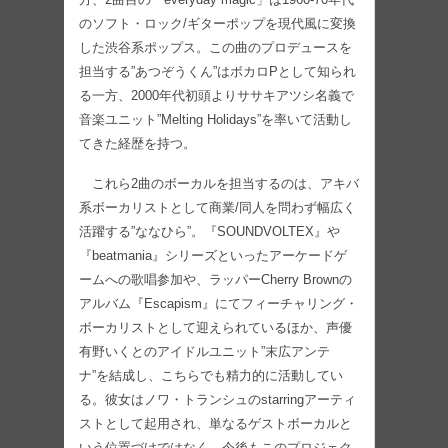
のソフト・ロック/ギターポップを現代風に変換
した渋谷系ポップス。この曲のプロデュースを
担当する”あつぞうくん”はボカロPとして知られ
る一方、2000年代初頭よりササキアツシ名義で
音楽ユニット”Melting Holidays”を率いて活動し
てきた経歴を持つ。
これら2曲のボーカルを担当するのは、アキバ
系ボーカリストとして商業/同人を問わず幅広く
活躍する”ななひら”。『SOUNDVOLTEX』や
『beatmania』シリーズといったアーケードゲ
ームへの歌唱参加や、ラッパーCherry Brownの
アルバム『Escapism』にてフィーチャリング・
ボーカリストとして迎えられているほか、声優
有野いくとのアイドルユニット”末広アンテ
ナ”を結成し、こちらでも精力的に活動してい
る。彼女はノワ・トランシュのstarringアーティ
ストとして起用され、単なるゲストボーカルと
いう位置づけではなく、今後もこのプロジェク