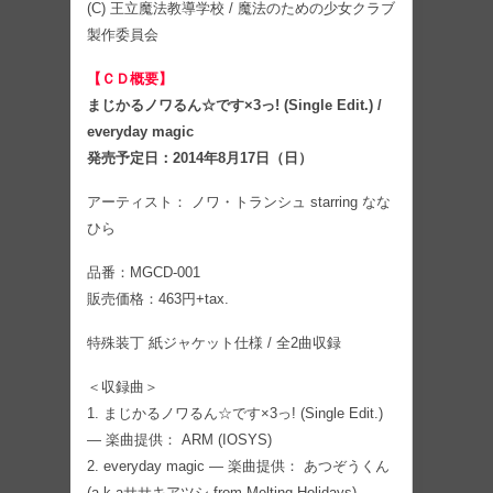
(C) 王立魔法教導学校 / 魔法のための少女クラブ
製作委員会
【ＣＤ概要】
まじかるノワるん☆です×3っ! (Single Edit.) /
everyday magic
発売予定日：2014年8月17日（日）
アーティスト： ノワ・トランシュ starring なな
ひら
品番：MGCD-001
販売価格：463円+tax.
特殊装丁 紙ジャケット仕様 / 全2曲収録
＜収録曲＞
1. まじかるノワるん☆です×3っ! (Single Edit.)
— 楽曲提供： ARM (IOSYS)
2. everyday magic — 楽曲提供： あつぞうくん
(a.k.aササキアツシ from Melting Holidays)