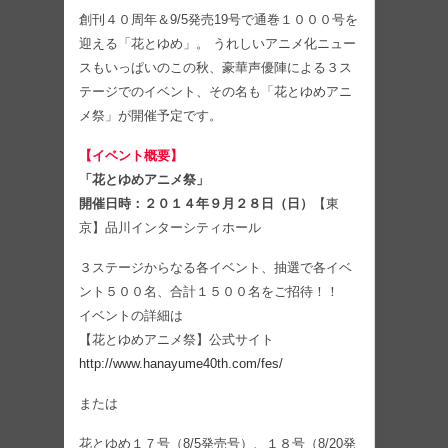
創刊４０周年＆9/5発売19号で通巻１０００号を
迎える「花とゆめ」。 うれしいアニメ化ニュー
スもいっぱいのこの秋、豪華声優陣による３ス
テージでのイベント、その名も「花とゆめアニ
メ祭」が開催予定です。
【イベント概要】
「花とゆめアニメ祭」
開催日時：２０１４年９月２８日（日）
【東
京】品川インターシティホール
３ステージからなる各イベント、抽選で各イベ
ント５００名、合計１５００名をご招待！！
イベントの詳細は
【花とゆめアニメ祭】公式サイト
http://www.hanayume40th.com/fes/
または
花とゆめ１７号（8/5発売号）、１８号（8/20発