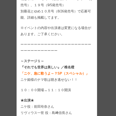
売号）、１９号（9/5発売号）
別冊花とゆめ１０月号（8/26発売号）で応募可
能、詳細も掲載してます。
※イベントの内容や出演者は変更になる場合が
あります。ご了承ください。
ーーーーーーーーーーーーーーーーーーーーー
ーーーーーーーーーーー
～ステージ１～
『それでも世界は美しい』／椎名橙
「ニケ、急に歌うよ～？SP（スペシャル）」
ニケ姫様のナマ歌は聴き逃せない！！
１０：００開場→１１：１０開演
★出演★
ニケ役：前田玲奈さん
リヴィウス一世 役：島﨑信長さん