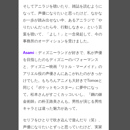
そしてアニラジを聴いたり、雑誌を読むように
なって。声優になりたいと思ったけど、なかな
か一歩が踏み出せない中、あるアニラジで「や
りたいんだったら今、行動しなきゃ」という言
葉を聴いて、「よし！」と一念発起して、今の
事務所のオーディションを受けました。
Asami
：ディズニーランドが好きで、私が声優
を目指したのもディズニーのパフォーマンス
と、ディズニー映画『リトル・マーメイド』の
アリエル役の声優さんにあこがれたのがきっか
けでした。もちろんアニメも大好きでTomoeと
同じく『ポケットモンスター』に夢中になっ
て。松本さんがすごくカッコいいし、『鋼の錬
金術師』の朴王路美さんも。男性が演じる男性
キャラとは違った魅力があって。
セリフをひとりで吹き込んで遊んだり（笑）、
声優になりたいとずっと思っていたけど、実家