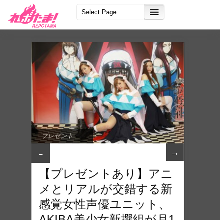
プレゼント
→
←
【プレゼントあり】アニ
メとリアルが交錯する新
感覚女性声優ユニット、
AKIBA美少女新撰組が月1