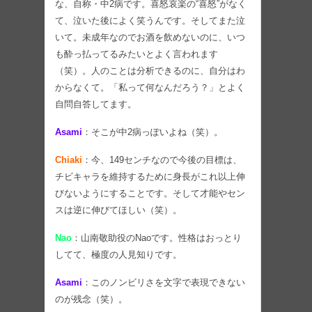
な、自称・中2病です。喜怒哀楽の“喜怒”がなく
て、泣いた後によく笑うんです。そしてまた泣
いて。未成年なのでお酒を飲めないのに、いつ
も酔っ払ってるみたいとよく言われます
（笑）。人のことは分析できるのに、自分はわ
からなくて。「私って何なんだろう？」とよく
自問自答してます。
Asami
：そこが中2病っぽいよね（笑）。
Chiaki
：今、149センチなので今後の目標は、
チビキャラを維持するために身長がこれ以上伸
びないようにすることです。そして才能やセン
スは逆に伸びてほしい（笑）。
Nao
：山南敬助役のNaoです。性格はおっとり
してて、極度の人見知りです。
Asami
：このノンビリさを文字で表現できない
のが残念（笑）。