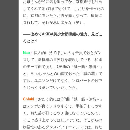
お母さんが私に気を遣ってか、京都旅行を計画
してくれて朝7時までかけて、しおりを作ったの
に、京都に着いたらお腹が痛くなって、病院に
直行して。それが思い出かな（笑）。
――改めてAKIBA美少女新撰組の魅力、見どこ
ろとは？
Nao
：個人的に見てほしいのは全員で歌とダン
スして、新撰組の世界観を表現している、私達
のテーマ曲であり、OP曲の「誠一筋～無情～」
と、MihoちゃんとW山南で歌った「誠の花」で
すね。ユニゾンだけでなく、ソロパートの歌声
もじっくり聴いていただけたら。
Chiaki
：おたく的にはOP曲「誠一筋～無情～」
はテンポが良くノリやすくて、手拍子もしやす
く、おた芸が打てるウチ曲になっているので、
そこは盛り上がってほしいですね。そこからの
物語性のあるダンスパフォーマンスでは、おた