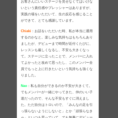
お客さんにいいステージを見せなくてはいけな
いという責任感やプレッシャーはありますが、
実践の場をいただいて、生の反応を感じること
ができて、とても感謝しています。
Chiaki
：お話をいただいた時、私が本当に通用
するのかなと。楽しみな気持ちはもちろんあり
ましたが、デビューまで時間が近付くたびに、
レッスンも厳しくなるし、不安も大きくなっ
て。ステージに立ったことで、メンバーに入れ
てよかったと改めて思ったし、このメンバー全
員でもっと上に行きたいという気持ちも強くな
りました。
Nao
：私も自分ができるのか不安が大きくて。
でもメンバーが一緒にやってきた、仲のいい子
達だったので、そんな不安もすぐに消えまし
た。ただ自分はトロいので、「みんなの足を引
っ張らないようにしないと」とか「頑張らなき
ゃ」といつも思っていて。でも無事にデビュー