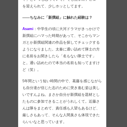
を迎えられて、少しホッとしてます。
――ちなみに「新撰組」に触れた経験は？
Asami
：中学生の頃に大河ドラマがきっかけで
新撰組にハマった時期があって、そこからマン
ガとか新撰組関連の作品を探してチェックする
ようになりました。太秦に通い詰めて隊士の方
に名前をお聞きしたら「名もない隊士です」
と。通い詰めたので本当の名前も知ってますけ
ど（笑）。
5年間という短い時間の中で、葛藤を感じながら
も自分達が信じた志のために突き進む姿は美し
いですんよね。まさか自分が新撰組を題材とし
たものに参加できることがうれしくて。近藤さ
んは隊をまとめて、責任感も人望もあるけど、
厳しさもあって、そんな人間臭さも体現できた
らいいなと思っています。