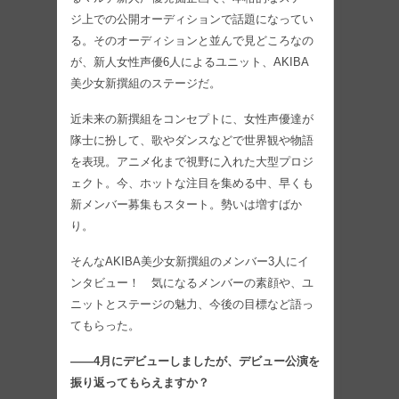
ジ上での公開オーディションで話題になってい
る。そのオーディションと並んで見どころなの
が、新人女性声優6人によるユニット、AKIBA
美少女新撰組のステージだ。
近未来の新撰組をコンセプトに、女性声優達が
隊士に扮して、歌やダンスなどで世界観や物語
を表現。アニメ化まで視野に入れた大型プロジ
ェクト。今、ホットな注目を集める中、早くも
新メンバー募集もスタート。勢いは増すばか
り。
そんなAKIBA美少女新撰組のメンバー3人にイ
ンタビュー！ 気になるメンバーの素顔や、ユ
ニットとステージの魅力、今後の目標など語っ
てもらった。
――4月にデビューしましたが、デビュー公演を
振り返ってもらえますか？