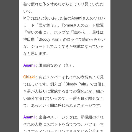
芸で疲れた体を休めながらじっくり見ていただ
いて。
MCではひと笑いあった後のAsamiさんのソロバ
ラード「雪が舞う」、Tomoeさんのムード歌謡
「誓いの夜に」、ポップな「誠の花」、最後は
沖田曲「Bloody Pain」のロックで締めるみたい
な。ショーとしてよくできた構成になっている
なと思います。
Asami
：誰目線なの？（笑）。
Chiaki
：あとメンバーそれぞれの表情もよく見
てほしいです。例えば「Bloody Pain」では優し
き男が人斬りに変貌するまでの変化とか、細か
い部分で演じているので、一瞬も目が離せなく
て、あっという間に感じられるステージです。
Asami
：楽曲やステージングは、新撰組のそれ
ぞれの人物にスポットを当てつつ、パフォーマ
ンスするメンバーとリンクさせている部分もあ