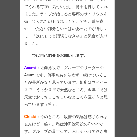
てくれる存在に気付いたし、背中を押してくれ
ました。ライブが始まると客席のサイリウムを
振ってくれたのもうれしくて。でも、反省点
や、つたない部分もいっぱいあったのが悔しく
て、「次はもっと頑張らなきゃ」と気合が入り
ました。
――では自己紹介をお願いします。
Asami
：近藤勇役で、グループのリーダーの
Asamiです。何事もあきらめず、続けていくこ
とが長所かなと思っています。短所はマイペー
スで、うっかり屋で天然なところ。今年こそは
天然でおっちょこちょいなところを直そうと思
っています（笑）。
Chiaki
：今のところ、改善の気配は感じられま
せんけど（笑）。私は沖田総司役のChiakiで
す。グループの最年少で、おしゃべりで泣き虫