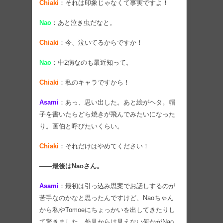
Chiaki
：それは印象じゃなくて事実ですよ！
Nao
：あと泣き虫だなと。
Chiaki
：今、泣いてるからですか！
Nao
：中2病なのも最近知って。
Chiaki
：私のキャラですから！
Asami
：あっ、思い出した。あと絵がヘタ。帽
子を書いたらどら焼きが飛んでみたいになった
り。画伯と呼びたいくらい。
Chiaki
：それだけはやめてください！
――最後はNaoさん。
Asami
：最初は引っ込み思案でお話しするのが
苦手なのかなと思ったんですけど、Naoちゃん
から私やTomoeにちょっかいを出してきたりし
て驚きました。外見からは見えない何かがNao