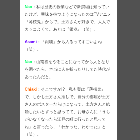
Nao
：私は歴史の授業などで新撰組は知ってい
たけど、興味を持つようになったのはTVアニメ
『薄桜鬼』からで。土方さんが好きで、大人で
カッコよくて。あとは『銀魂』（笑）。
Asami
：『銀魂』から入るってすごいよね
（笑）。
Nao
：山南役をやることになってから人となり
を調べたら、本当に人を斬ったりしてた時代が
あったんだと。
Chiaki
：そこですか!? 私も実は『薄桜鬼』
で、しかも土方さん推しで、自分の部屋が土方
さんのポスターだらけになって。土方さんと結
婚したいとずっと思ってて、お母さんに「うち
がいなくなったら江戸の町に行ったと思って
ね」と言ったら、「わかった、わかった」と
（笑）。