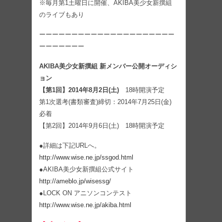
※毎月第1土曜日に開催、AKIBA美少女新撰組
のライブもあり
ーーーーーーーーーーーーーーーーーーーーー
ーーーーーーー
AKIBA美少女新撰組 新メンバー公開オーディシ
ョン
【第1回】2014年8月2日(土)
18時開演予定
第1次選考(書類審査)締切：2014年7月25日(金)
必着
【第2回】2014年9月6日(土) 18時開演予定
●詳細は下記URLへ。
http://www.wise.ne.jp/ssgod.html
●AKIBA美少女新撰組公式サイト
http://ameblo.jp/wisessg/
●LOCK ON アニソンコンテスト
http://www.wise.ne.jp/akiba.html