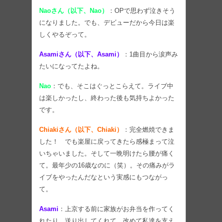
Naoさん（以下、Nao）
：OPで思わず泣きそう
になりました。でも、デビューだから今日は楽
しくやるぞって。
Asamiさん（以下、Asami）
：1曲目から涙声み
たいになってたよね。
Nao
：でも、そこはぐっとこらえて。ライブ中
は楽しかったし、終わった後も気持ちよかった
です。
Chiakiさん（以下、Chiaki）
：完全燃焼できま
した！ でも楽屋に戻ってきたら感極まって泣
いちゃいました。そして一晩明けたら腰が痛く
て。最年少の16歳なのに（笑）。その痛みがラ
イブをやったんだなという実感にもつながっ
て。
Asami
：上京する前に家族がお弁当を作ってく
れたり、送り出してくれて。改めて私達を支え