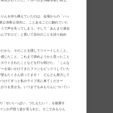
再現されていた。アルバム全14曲を歌い終え、
もりんを待ち構えていたのは、会場からの「ハッ
昼公演夜公演共に、ことあるごとに触れていた
ようで声を失ってしまう。そして「あんまり過去
いんですけど」と置いて自分のことを語り始め
いだから、そのことを隠してツイートしたこと。
を感じたこと。これまで諦めようかと思ったこと
スカウトされたことなどを打ち明けた。「こんな
アーを追いかけてきたファンもビックリしていた
野望もたくさん持ってます！ どんどん努力して
力つけてずっと私のライブ見に来てくださー
上がりを見せる。いつまでもみもりんについてい
の「せいいっぱい、つたえたい！」を披露す
ファンが戸惑う姿が見られた。そこでみもりん