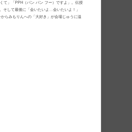
なくて」「PPH（パン パン フー）ですよ」。伝授
た。そして最後に「会いたいよ…会いたいよ！」
ンからみもりんへの「大好き」が会場じゅうに溢