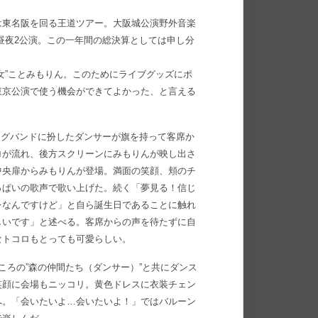
は東名阪を回る王道ツアー。大阪城公演野外音楽
HALLで昼夜2公演。この一年間の総決算としては申し分
女”ことみもりん。このためにライブグッズにポ
東京公演で使う機会ができてよかった、と言える
ングバンドに扮したダンサーが旗を持って客席か
ロが流れ、後方スクリーンにみもりんが映し出さ
中央扉からみもりんが登場。満面の笑顔、頬のチ
っぱいの歌声で歌い上げた。続く「夢見る！信じ
レなんですけど」と自ら誕生日であることに触れ
しいです」と述べる。客席からの声を待たずに自
なトコロもとっても可愛らしい。
ころの”森の仲間たち（ダンサー）”と共にダンス
笑顔に会場もニッコリ。黄色ドレスに衣装チェン
へ。「会いたいよ…会いたいよ！」ではバルーン