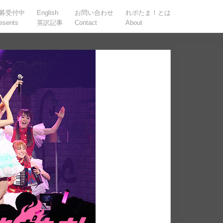
募受付中
English
お問い合わせ
れポたま！とは
esents
英訳記事
Contact
About