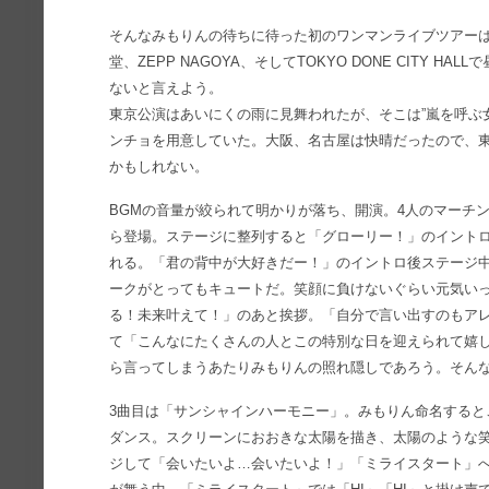
そんなみもりんの待ちに待った初のワンマンライブツアー
堂、ZEPP NAGOYA、そしてTOKYO DONE CITY 
ないと言えよう。
東京公演はあいにくの雨に見舞われたが、そこは”嵐を呼ぶ
ンチョを用意していた。大阪、名古屋は快晴だったので、
かもしれない。
BGMの音量が絞られて明かりが落ち、開演。4人のマーチ
ら登場。ステージに整列すると「グローリー！」のイント
れる。「君の背中が大好きだー！」のイントロ後ステージ
ークがとってもキュートだ。笑顔に負けないぐらい元気い
る！未来叶えて！」のあと挨拶。「自分で言い出すのもア
て「こんなにたくさんの人とこの特別な日を迎えられて嬉
ら言ってしまうあたりみもりんの照れ隠しであろう。そん
3曲目は「サンシャインハーモニー」。みもりん命名すると
ダンス。スクリーンにおおきな太陽を描き、太陽のような
ジして「会いたいよ…会いたいよ！」「ミライスタート」