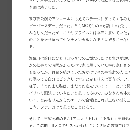
マイク片手とはいえサビでのページをめくる動きなど見事に
本編は終了した。
東京夜公演でアンコールに応えてステージに戻ってくるみ
ピーバースデー」だった。自らMCでこの日が誕生日だと、
みもりんだったが、このサプライズには本当に驚いていた
のことを振り返ってセンチメンタルになるのは好きじゃな
る。
誕生日の前日にひとりぼっちでのご飯だったけど負けず嫌
次の仕事まで時間があったので家に帰っていた時に寂しさ
もあったが、舞台を続けていたおかげで今の事務所の人に
に喋ってる自分にビックリです」とみもりんは言うが、ツ
様子。「まだまだ私は、まだまだ進んでいくぞ！ という
バリバリ頑張っていきたいと思ってるので、みなさんも体
い！」とみもりんからのエールで会場はこれ以上ない盛り
こう、ファンはそう思ったことだろう。
そして、主演を務める7月アニメ『まじもじるるも』主題歌
る。この曲、Bメロのリズムが取りにくく大阪名古屋では