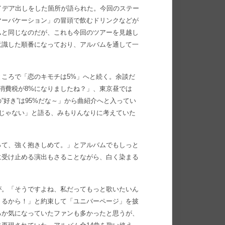
イデア出しをした箇所が語られた。今回のステー
マーバケーション」の冒頭で飲むドリンクなどが
ムと同じなのだが、これも今回のツアーを見越し
意識した順番になっており、アルバムを通して一
ころで「恋のキモチは5%」へと続く。余談だ
消費税が8%になりましたね？」、東京昼では
”好き”は95%だな～」から曲紹介へと入ってい
じゃない」と語る、みもりんなりに考えていた
って、強く抱きしめて。」とアルバムでもしっと
に受け止める演出もさることながら、白く染まる
。
が。「そうですよね、私だってもっと歌いたいん
くるから！」と約束して「ユニバーページ」を披
るか気になっていたファンも多かったと思うが、