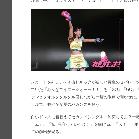
が舞う中、「ミライスタート」では「HI」「HI」と掛け声
スカートを外し、へそ出しルックが眩しい黄色のセパレー
ていた「みんなでイエー☆オーッ！！」を「GO」「GO」
ァンとタオルをグルグル回しながら一層の歌声で聞かせた
ソルで、爽やかな夏のバカンスを歌う。
白いドレスに着替えてセカンドシングル「約束してよ？一
ーム」、「私..見守っているよ！」を続ける。「スイート
ての演出が光る。