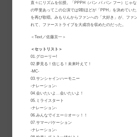
直々にリズムを伝授。「PPPH（パン パ パン フー）じゃ
の甲斐あってこの公演では9割ほどが「PPH」を決めてい
を再び歌唱。みもりんからファンへの「大好き」が、ファ
れて、ファーストライブを大成功を収めたのだった。
＜Text／佐藤京一＞
＜セットリスト＞
01.グローリー!
02.夢見る！信じる！未来叶えて！
-MC-
03.サンシャインハーモニー
-ナレーション-
04.会いたいよ…会いたいよ！
05.ミライスタート
-ナレーション-
06.みんなでイエー☆オーッ！！
07.サマーバケーション
-ナレーション-