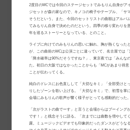
2度目のMCでは今回のステージセットでみもりん自身がア
ジセットが森の家なので、キノコの椅子やテーブル、「サ
そうだという。また、今回のセットリストの曲順はアルバ
てみもりん自身で決めたのだという。四季の移り変わりを
年を巡るストーリーとなっている、とのこと。
ライブに向けてのみもりんの思いに触れ、胸が熱くなったと
が、この曲前のMCは公演ごとに違っていて、名古屋では「
「降水確率は90%だそうですね？」、東京夜では「みんなの
た。初日の大阪ではなかったことからも「MCがあまり得意
ことが伝わってくる。
純白のドレスにお色直しして「大切なキミ」「全部受けと
りしたゾーンを歌い上げる。「大切なキミ」で、初雪を掌
会場にみもりんの歌声が響く様子がとっても感動的だった
「次がラストの曲でーす」と言うと会場からはブーイング
です！」と残念そうに語る。「次までには曲数を増やして
露。ミュージックビデオでも印象的だったダンスがどうな