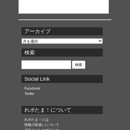
アーカイブ
ア
ー
カ
検索
イ
ブ
検
索:
Social Link
Facebook
Twitter
れポたま！について
れポたま！とは
情報の取扱いについて