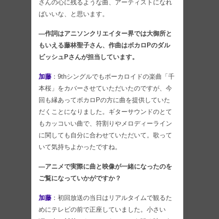
さんの心に残るような曲、アーティストになれ
ばいいな、と思います。
―作詞はアニソンクリエイター界では大御所と
もいえる藤林聖子さん、作曲はボカロPのダル
ビッシュPさんが担当しています。
加藤
：9thシングルでもボーカロイドの楽曲「千
本桜」をカバーさせていただいたのですが、今
回も縁あってボカロPの方に曲を提供していた
だくことになりました。ギターサウンドのとて
もカッコいい曲で、符割りやメロディーライン
に関しても自分に合わせていただいて。歌って
いて気持ちよかったですね。
―アニメで実際に曲と映像が一緒になったのを
ご覧になっていかがですか？
加藤
：初回放送の当日はリアルタイムで観るた
めにテレビの前で正座していました。小さい