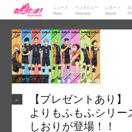
ニュース
インタビュー
レポート
応
News
Interview
Report
Pr
プレゼント
【プレゼントあり】『
←
よりもふもふシリー
しおりが登場！！