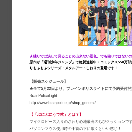
★独りでは決して見ることの出来ない景色。でも独りではないの
原作が「週刊少年ジャンプ」で絶賛連載中・コミックス550万部
りもふもふシリーズ・メタルアートしおりの登場です！
【販売スケジュール】
★全て5月22日より、ブレインポリスライトにて予約受付開
BrainPoliceLight:
http://www.brainpolice.jp/shop_general/
【「ぷにぷにうで枕」とは？】
マイクロビーズ入りのさわり心地最高のちびクッションで
パソコンマウス使用時の手首の下に敷くといい感じ！