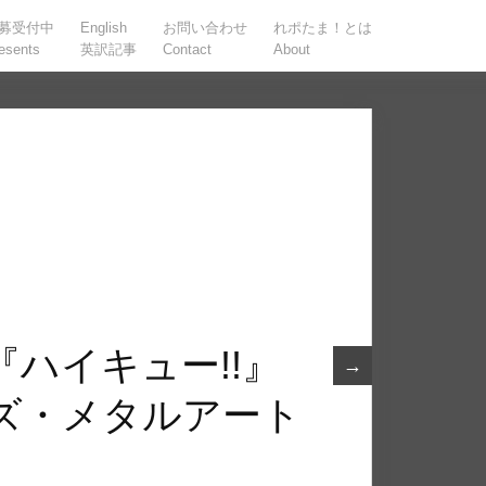
募受付中
English
お問い合わせ
れポたま！とは
esents
英訳記事
Contact
About
ハイキュー!!』
→
ズ・メタルアート