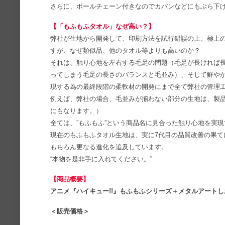
さらに、ボールチェーン付きなのでカバンなどにもぶら下
【「もふもふタオル」なぜ高い？】
弊社が生地から開発して、印刷方法を試行錯誤の上、極上
すが、なぜ類似品、他のタオル等よりも高いのか？
それは、触り心地を左右する毛足の問題（毛足が長ければ
ってしまう毛足の長さのバランスと毛並み）、そして鮮や
現する為の最終段階の柔軟材の開発にまで全て弊社の管理
例えば、弊社の場合、毛並みが揃わない部分の生地は、製品
にもなります。）
全ては、”もふもふ”という商品名に見合った触り心地を実
現在のもふもふタオル生地は、実に7代目の品質改善の果て
もちろん更なる進化を追及しています。
“本物を是非手に入れてください。”
【商品概要】
アニメ『ハイキュー!!』もふもふシリーズ＋メタルアートし
＜販売価格＞