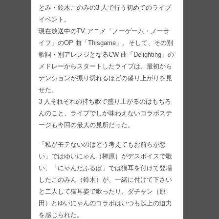
とみ・鈴木このみの3 人で行う初めてのライブ
イベント。
現在放送中のTV アニメ「ノーゲーム・ノーラ
イフ」のOP 曲「Thisgame」、そして、その別
歌詞・別アレンジとなるCW 曲「Delighting」の
メドレーからスタートしたライブは、最初から
テンションが振り切れるほどの盛り上がりを見
せた。
3 人それぞれの持ち歌で盛り上がるのはもちろ
んのこと、ライブでしか味わえないコラボステ
ージも今回の最大の見所だった。
「私がモテないのはどう考えてもお前らが悪
い」ではゆいにゃん（榊原）がデスボイスで歌
い、「にゃんだふるぱ」では猫耳を付けて登場
したこのみん（鈴木）が、一緒に付けて下さい
と二人して猫耳姿で歌ったり、ダチャン（原
田）とゆいにゃんのコラボはいつも以上の迫力
を感じられた。