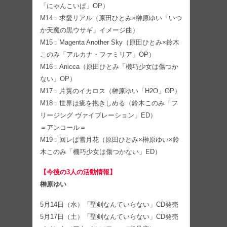
「にゃんこいぱ」OP）
M14：求愛リアル（原田ひとみ×榊原ゆい「いつ
か天魔の黒ウサギ」イメージ曲）
M15：Magenta Another Sky（原田ひとみ×鈴木
このみ「アルカナ・ファミリア」OP）
M16：Anicca（原田ひとみ「機巧少女は傷つか
ない」OP）
M17：片翼のイカロス（榊原ゆい「H2O」OP）
M18：世界は疵を抱きしめる（鈴木このみ「フ
リージング ヴァイブレーション」ED）
＝アンコール＝
M19：回レぱ雪月花（原田ひとみ×榊原ゆい×鈴
木このみ「機巧少女は傷つかない」ED）
【今後の3人の活動情報】
榊原ゆい
5月14日（水）「聖剣なんていらない」CD発売
5月17日（土）「聖剣なんていらない」CD発売