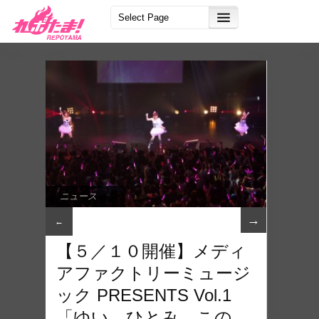
ニュース
→
←
【５／１０開催】メディ
アファクトリーミュージ
ック PRESENTS Vol.1
「ゆい、ひとみ、この