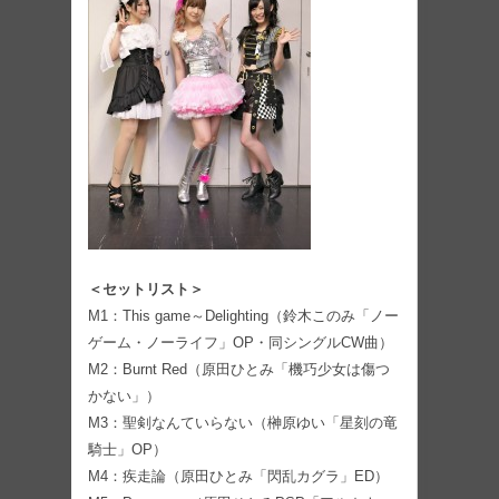
＜セットリスト＞
M1：This game～Delighting（鈴木このみ「ノー
ゲーム・ノーライフ」OP・同シングルCW曲）
M2：Burnt Red（原田ひとみ「機巧少女は傷つ
かない」）
M3：聖剣なんていらない（榊原ゆい「星刻の竜
騎士」OP）
M4：疾走論（原田ひとみ「閃乱カグラ」ED）