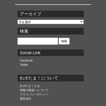
アーカイブ
ア
ー
カ
検索
イ
ブ
検
索:
Social Link
Facebook
Twitter
れポたま！について
れポたま！とは
情報の取扱いについて
プライバシーポリシー
運営会社