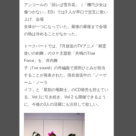
アンコールの「回レぱ雪月花」（「機巧少女は
傷つかない」ED）では3 人が早口で交互に歌い
上げ、会場
全体が一つになっていた。最後の最後まで会場
の熱は冷めることがなかった。
トークパートでは、7月放送のTVアニメ「精霊
使いの剣舞」のＯＰ主題歌「共鳴のTrue
Force」を、井内舞
子（I’ve sound）の作編曲で原田ひとみが担当
することが発表された。現在放送中の「ノーゲ
ーム・ノーラ
イフ」と「星刻の竜騎士」のCD発売も控えてい
る。Vol.1に引き続き、Vol.2 も開催できるよう
に、今後の3人の活躍にも注目して欲しい。