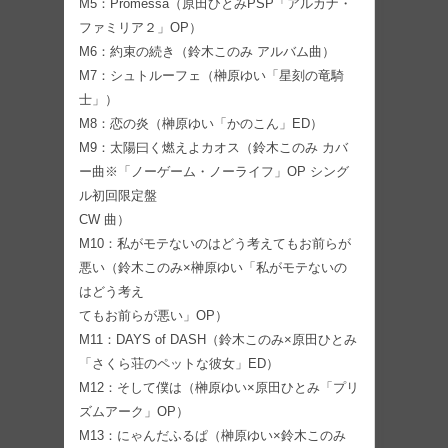
M5：Promessa（原田ひとみPSP「アルカナ・
ファミリア２」OP）
M6：約束の続き（鈴木このみ アルバム曲）
M7：シュトルーフェ（榊原ゆい「星刻の竜騎
士」）
M8：恋の炎（榊原ゆい「かのこん」ED）
M9：太陽曰く燃えよカオス（鈴木このみ カバ
ー曲※「ノーゲーム・ノーライフ」OP シング
ル初回限定盤
CW 曲）
M10：私がモテないのはどう考えてもお前らが
悪い（鈴木このみ×榊原ゆい「私がモテないの
はどう考え
てもお前らが悪い」OP）
M11：DAYS of DASH（鈴木このみ×原田ひとみ
「さくら荘のペットな彼女」ED）
M12：そして僕は（榊原ゆい×原田ひとみ「プリ
ズムアーク」OP）
M13：にゃんだふるぱ（榊原ゆい×鈴木このみ