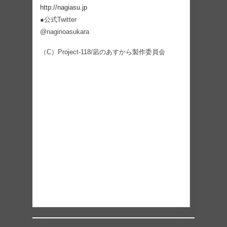
http://nagiasu.jp
●公式Twitter
@naginoasukara
（C）Project‐118/凪のあすから製作委員会