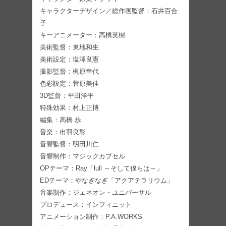
キャラクターデザイン／総作画監督：石井百合
子
キーアニメーター：高橋英樹
美術監督：東地和生
美術設定：塩澤良憲
撮影監督：梶原幸代
色彩設定：菅原美佳
3D監督：平田洋平
特殊効果：村上正博
編集：高橋 歩
音楽：出羽良彰
音響監督：明田川仁
音響制作：マジックカプセル
OPテーマ：Ray「lull ～そして僕らは～」
EDテーマ：やなぎなぎ「アクアテラリウム」
音楽制作：ジェネオン・ユニバーサル
プロデュース：インフィニット
アニメーション制作：P.A.WORKS