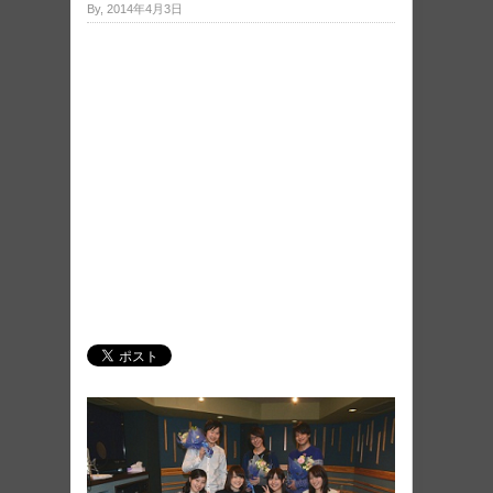
By, 2014年4月3日