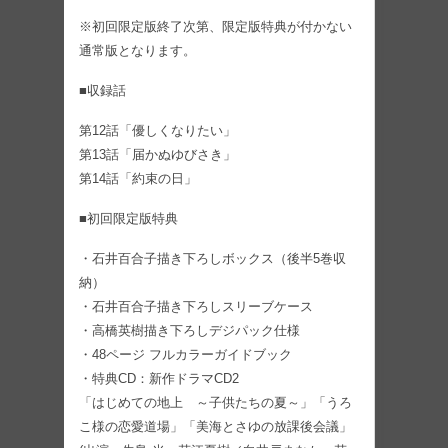
※初回限定版終了次第、限定版特典が付かない
通常版となります。
■収録話
第12話「優しくなりたい」
第13話「届かぬゆびさき」
第14話「約束の日」
■初回限定版特典
・石井百合子描き下ろしボックス（後半5巻収
納）
・石井百合子描き下ろしスリーブケース
・高橋英樹描き下ろしデジパック仕様
・48ページ フルカラーガイドブック
・特典CD：新作ドラマCD2
「はじめての地上 ～子供たちの夏～」「うろ
こ様の恋愛道場」「美海とさゆの放課後会議」