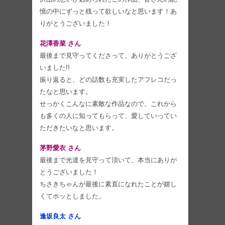
憶の中にずっと残って欲しいなと思います！あ
りがとうございました！
花澤香菜 さん
最後まで見守ってくださって、ありがとうござ
いました!!
振り返ると、どの話数も充実したアフレコだっ
たなと思います。
せっかくこんなに素敵な作品なので、これから
も多くの人に知ってもらって、愛していってい
ただきたいなと思います。
茅野愛衣 さん
最後まで光達を見守って頂いて、本当にありが
とうございました！
ちさきちゃんが最後に素直になれたことが嬉し
くてホッとしました。
逢坂良太 さん