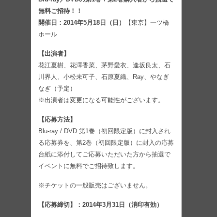
無料ご招待！！
開催日：2014年5月18日（日）
【東京】一ツ橋
ホール
【出演者】
花江夏樹、花澤香菜、茅野愛衣、逢坂良太、石
川界人、小松未可子、石原夏織、Ray、やなぎ
なぎ（予定）
※出演者は変更になる可能性がございます。
【応募方法】
Blu-ray / DVD 第1巻（初回限定版）に封入され
る応募券を、第2巻（初回限定版）に封入の応募
台紙に添付してご応募いただいた方から抽選で
イベントに無料でご招待致します。
※チケットの一般販売はございません。
【応募締切】：2014年3月31日（消印有効）