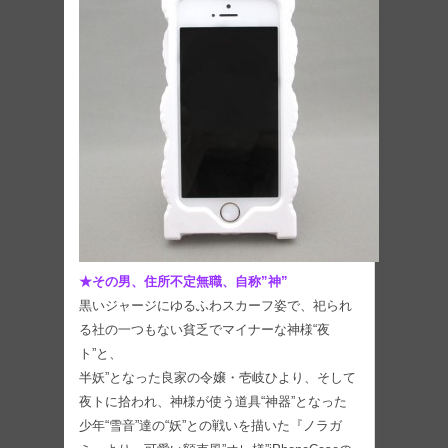
★その男、住所不定無職、自称”神”
黒いジャージにゆるふわスカーフ姿で、祀られ
る社の一つもない貧乏でマイナーな神様“夜
ト”と、
半妖”となった良家の令嬢・壱岐ひより、そして
夜トに拾われ、神様が使う道具“神器”となった
少年“雪音”達の“妖”との戦いを描いた『ノラガ