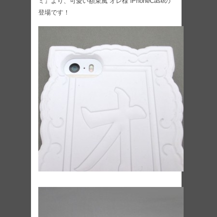
ミ』より、可愛い額束風”オレ様”iPhoneCaseの
登場です！