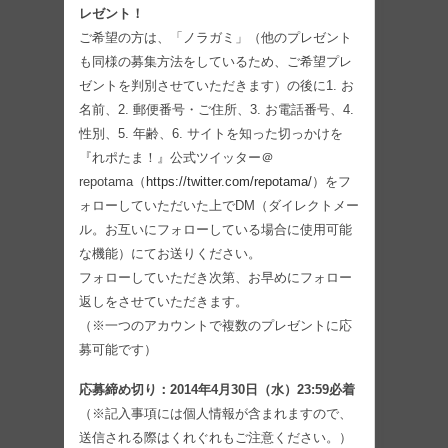
レゼント！
ご希望の方は、「ノラガミ」（他のプレゼント
も同様の募集方法をしているため、ご希望プレ
ゼントを判別させていただきます）の後に1. お
名前、2. 郵便番号・ご住所、3. お電話番号、4.
性別、5. 年齢、6. サイトを知った切っかけを
『れポたま！』公式ツイッター＠
repotama（
https://twitter.com/repotama/
）をフ
ォローしていただいた上でDM（ダイレクトメー
ル。お互いにフォローしている場合に使用可能
な機能）にてお送りください。
フォローしていただき次第、お早めにフォロー
返しをさせていただきます。
（※一つのアカウントで複数のプレゼントに応
募可能です）
応募締め切り：2014年4月30日（水）23:59必着
（※記入事項には個人情報が含まれますので、
送信される際はくれぐれもご注意ください。）