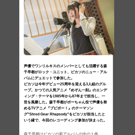
声優でワンリルキスのメンバーとしても活躍する森
千早都がロック・ユニット、ピカソのニュー・アル
バムにデュエットで参加した。
ピカソは今年デビュー25周年を迎える3人組のグル
ープ。かつての人気アニメ『めぞん一刻』のエンデ
ィング・テーマを1985年から87年まで担当し、一
世を風靡した。森千早都がポーちゃん役で声優を努
めるTVアニメ『プピポー！』のテーマソン
グ”Shred Gear Rhapsody”をピカソが担当したと
いう縁で、今回のレコーディング参加が決まった。
森千早都はピカソの新アルバムの中の１曲