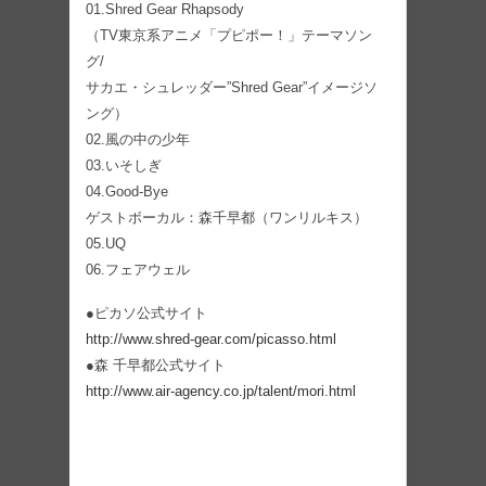
01.Shred Gear Rhapsody
（TV東京系アニメ「プピポー！」テーマソン
グ/
サカエ・シュレッダー”Shred Gear”イメージソ
ング）
02.風の中の少年
03.いそしぎ
04.Good-Bye
ゲストボーカル：森千早都（ワンリルキス）
05.UQ
06.フェアウェル
●ピカソ公式サイト
http://www.shred-gear.com/picasso.html
●森 千早都公式サイト
http://www.air-agency.co.jp/talent/mori.html