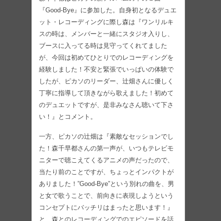
『Good-Bye』に参加した。自身初となるデュエ
ット・レコーディングに際し森は『ワンリルキ
スの時は、メンバーと一緒にスタジオ入りし、
ブースに入ってる時は見守ってくれてました
が、今回は初めてひとりでのレコーディングを
経験しました！不安と緊張でいっぱいの体験で
したが、ピカソのリーダー、辻畑さんに優しく
丁寧に指導して頂きながら歌えました！初めて
のデュエットですが、是非みなさん聴いて下さ
い！』とコメント。
一方、ピカソの辻畑は『素敵なセッションでし
た！森千早都さんの第一声が、いつもテレビモ
ニターで聴こえてくるアニメの声だったので、
当たり前のことですが、ちょっとインパクトが
ありました！”Good-Bye”という別れの曲を、男
と女で歌うことで、前向きに表現しようという
コンセプトにバッチリはまったと思います！』
と、森とのレコーディングでのエピソードを話