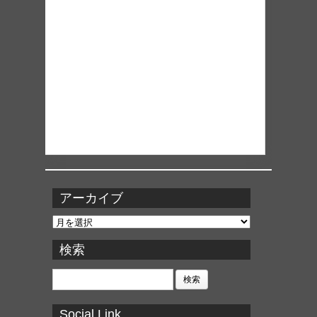
アーカイブ
ア
ー
カ
検索
イ
ブ
検
索:
Social Link