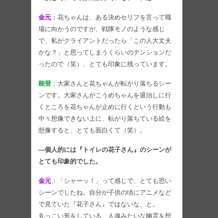
金元
：花ちゃんは、ある決めセリフを言って職
場に向かうのですが、戦隊モノのような感じ
で、私がクライアントだったら「この人大丈夫
かな？」と思ってしまうくらいのテンションだ
ったので（笑）、とても印象に残っています。
能登
：大家さんと花ちゃんが転がり落ちるシー
ンです。大家さんがこうめちゃんを退治しに行
くところを花ちゃんが止めに行くという行動も
中々想像できない上に、転がり落ちている絵を
想像すると、とても面白くて（笑）。
―個人的には『トイレの花子さん』のシーンが
とても印象的でした。
金元
：「シャーッ！」って感じで、とても恐い
シーンでしたね。自分が子供の頃にアニメなど
で見ていた『花子さん』ではないな、と。
丸っこい形をしている、人魂みたいな幽霊を想