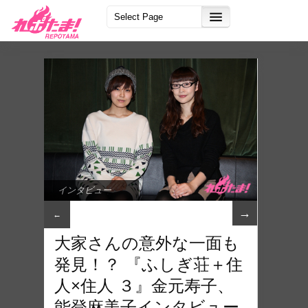
インタビュー
→
←
大家さんの意外な一面も
発見！？ 『ふしぎ荘＋住
人×住人 ３』金元寿子、
能登麻美子インタビュー