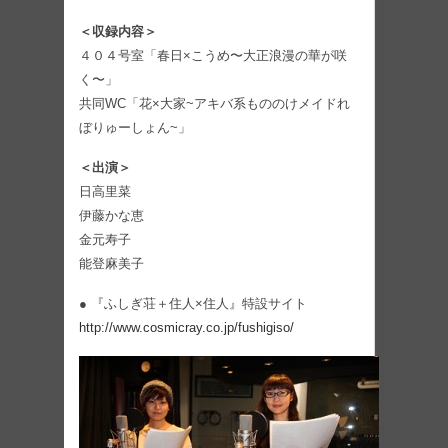
＜収録内容＞
４０４号室「春日×こうめ〜大正浪漫の華が咲
く〜」
共同WC「花×大家~アキバ系もののけメイドれ
ぼりゅーしょん~」
＜出演＞
日高里菜
伊藤かな恵
金元寿子
能登麻美子
● 『ふしぎ荘＋住人×住人』特設サイト
http://www.cosmicray.co.jp/fushigiso/