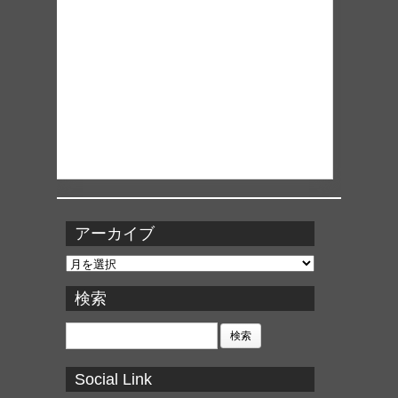
アーカイブ
ア
ー
カ
検索
イ
ブ
検
索:
Social Link