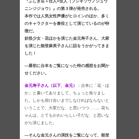
『ふしぎ荘＋住人×住人（フシギソウノジュウ
ニンジジョウ）』の第３弾が発売される。
本作では人気女性声優がヒロインのほか、多く
のキャラクターを兼役として演じているのが特
徴だ。
妖怪少女・花ほかを演じた金元寿子さん、大家
を演じた能登麻美子さんに話をうかがってきま
した！
―最初に台本をご覧になった時の感想をお聞か
せください。
金元寿子さん（以下、金元）
：台本に「花・ほ
か」と書いてありまして、ちょっと焦りまし
た。しかも掛け合いまでしなければならないと
いうことで、大変だな、と思いつつ……。花ち
ゃんは、とてもかわいらしい子だな、と思いな
がら演じました。
―そんな金元さんの演技をご覧になって、能登