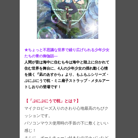
★ちょっと不思議な世界で繰り広げられる少年少女
たちの青の御伽話—
人間が昔は海中に住むも今は海中と陸上に分かれて
住む世界を舞台に、4人の少年少女の揺れ動く心情
を描く『凪のあすから』より、もふもふシリーズ・
ぷにぷにうで枕・ミニ扇子ストラップ・メタルアー
トしおりの登場です！
【「ぷにぷにうで枕」とは？】
マイクロビーズ入りのさわり心地最高のちびク
ッションです。
パソコンマウス使用時の手首の下に敷くといい
感じ！
さらに、ボールチェーン付きなのでカバンなど