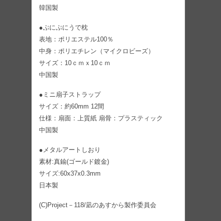
韓国製
●ぷにぷにうで枕
表地：ポリエステル100％
中身：ポリエチレン（マイクロビーズ）
サイズ：10ｃｍｘ10ｃｍ
中国製
●ミニ扇子ストラップ
サイズ：約60mm 12間
仕様：扇面：上質紙 扇骨：プラスティック
中国製
●メタルアートしおり
素材:真鍮(ゴールド鍍金)
サイズ:60x37x0.3mm
日本製
(C)Project－118/凪のあすから製作委員会