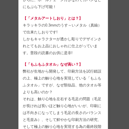
にもぶら下げ可能！
【「メタルアートしおり」とは？】
キラッキラの0.3mmのうす～いメタル（真鍮）
で出来たしおりです!
しかもキャラクターが透かし彫りでデザインさ
れとてもお上品におしゃれに仕上がっていま
す。普段の読書のお供に是非!
【「もふもふタオル」なぜ高い？】
弊社が生地から開発して、印刷方法を試行錯誤
の上、極上の触り心地を実現している「もふも
ふタオル」ですが、なぜ類似品、他のタオル等
よりも高いのか？
それは、触り心地を左右する毛足の問題（毛足
が長ければ長いほど触り心地がいいが、印刷に
は不向きになってしまう毛足の長さのバランス
と毛並み）、そして鮮やかな印刷方法の研究、
そして極上の触り心地を実現する為の最終段階