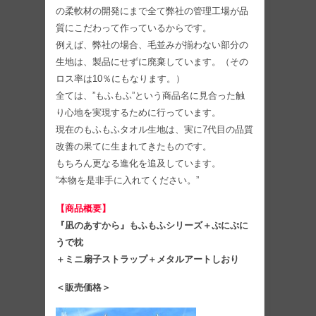
の柔軟材の開発にまで全て弊社の管理工場が品
質にこだわって作っているからです。
例えば、弊社の場合、毛並みが揃わない部分の
生地は、製品にせずに廃棄しています。（その
ロス率は10％にもなります。）
全ては、”もふもふ”という商品名に見合った触
り心地を実現するために行っています。
現在のもふもふタオル生地は、実に7代目の品質
改善の果てに生まれてきたものです。
もちろん更なる進化を追及しています。
“本物を是非手に入れてください。”
【商品概要】
『凪のあすから』もふもふシリーズ＋ぷにぷに
うで枕
＋ミニ扇子ストラップ＋メタルアートしおり
＜販売価格＞