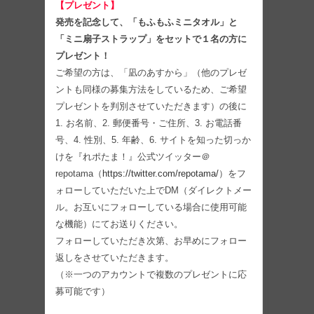
【プレゼント】
発売を記念して、「もふもふミニタオル」と
「ミニ扇子ストラップ」をセットで１名の方に
プレゼント！
ご希望の方は、「凪のあすから」（他のプレゼ
ントも同様の募集方法をしているため、ご希望
プレゼントを判別させていただきます）の後に
1. お名前、2. 郵便番号・ご住所、3. お電話番
号、4. 性別、5. 年齢、6. サイトを知った切っか
けを『れポたま！』公式ツイッター＠
repotama（
https://twitter.com/repotama/
）をフ
ォローしていただいた上でDM（ダイレクトメー
ル。お互いにフォローしている場合に使用可能
な機能）にてお送りください。
フォローしていただき次第、お早めにフォロー
返しをさせていただきます。
（※一つのアカウントで複数のプレゼントに応
募可能です）