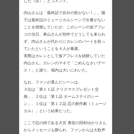
した（笑）」とコメント。
内山さんは「最終話で自分の歌がない！」。陽
子は最終話のミュージカルシーンで出番がない
ことを憤慨していたが、このシーンの仮アフレ
コの当日、東山さんが別件でどうしても来られ
ず、内山さんが代わりにカレンのパートを歌っ
ていたということを４人が暴露。
実際はカレンとして仮アフレコを経験していた
内山さん。カレンのマネで「ごめんなさいデー
ス！」と謝り、場内は大いにわいた。
なお、ファンが選んだシーンは、
３位は「第１１話 クリスマスプレゼント交
換」、２位は「第１話 ホームステイのシー
ン」、１位は「第１２話 忍の創作劇（ミュージ
カル）」という結果だった。
ここで忍の姉である大宮 勇役の田村ゆかりさん
からメッセージも贈られ、ファンからは大歓声