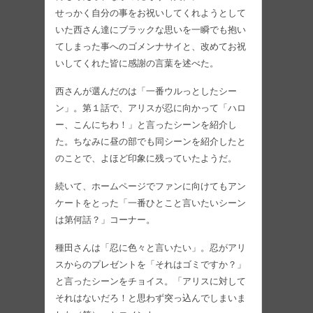
せっかく自分の事をお祝いしてくれようとして
いた西さん達にブラックな思いを一瞬でも抱い
てしまった事へのゴメンナサイと、改めてお祝
いしてくれた皆に感謝の言葉を述べた。
西さんが選んだのは「一番ウルっとしたシー
ン」。第１話で、アリスが忍に向かって「ハロ
ー、こんにちわ！」と言ったシーンを紹介し
た。ちなみに昼の部でも同シーンを紹介したと
のことで、よほど印象に残っていたようだ。
続いて、ホームページでファンに向けてもアン
ケートをとった「一番ひとこと言いたいシーン
は第何話？」コーナー。
種田さんは「忍に色々と言いたい」。忍がアリ
スからのプレゼントを「それはゴミですか？」
と言ったシーンをチョイス。「アリスに対して
それはないだろ！と思わず突っ込んでしまいま