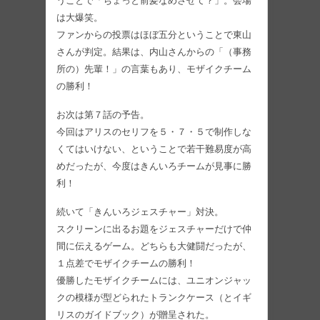
うことで「ちょっと前髪なめさせて？」。会場
は大爆笑。
ファンからの投票はほぼ五分ということで東山
さんが判定。結果は、内山さんからの「（事務
所の）先輩！」の言葉もあり、モザイクチーム
の勝利！
お次は第７話の予告。
今回はアリスのセリフを５・７・５で制作しな
くてはいけない、ということで若干難易度が高
めだったが、今度はきんいろチームが見事に勝
利！
続いて「きんいろジェスチャー」対決。
スクリーンに出るお題をジェスチャーだけで仲
間に伝えるゲーム。どちらも大健闘だったが、
１点差でモザイクチームの勝利！
優勝したモザイクチームには、ユニオンジャッ
クの模様が型どられたトランクケース（とイギ
リスのガイドブック）が贈呈された。