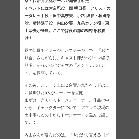
京・西新井文化ホールで開催された。
イベントには大宮忍役・西 明日香、アリス・カ
ータレット役・田中真奈美、小路 綾役・種田梨
沙、猪熊陽子役・内山夕実、九条カレン役・東
山奈央が登壇。ここでは夜の部の模様をお届
け！
忍の部屋をイメージしたステージ上で、「お泊
り会」さながらに、キャスト陣がパジャマ姿で
登場。それぞれパジャマの「オシャレポイン
ト」を披露していく。
その後、ステージ上に２台置かれたベッドの上
に腰掛けた5人がコーナーを展開。
まずは「きんいろトーク」コーナー。作品の中
から、キャラクターについて、アフレコ現場の
出来事などの中からトークテーマを選んで話し
ていく。
内山さんが選んだのは、「今だから言えるゴメ