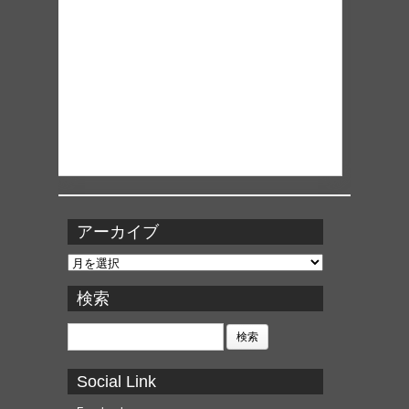
アーカイブ
ア
ー
カ
検索
イ
ブ
検
索:
Social Link