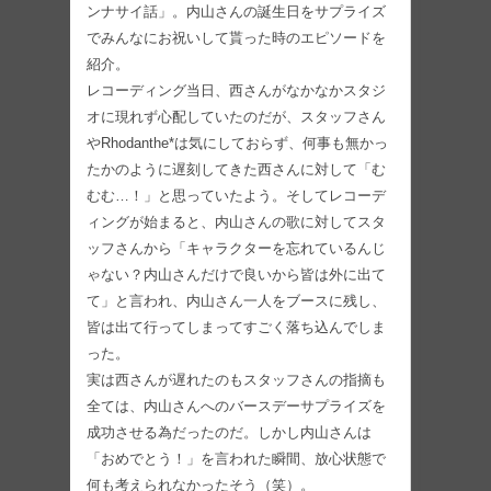
ンナサイ話」。内山さんの誕生日をサプライズ
でみんなにお祝いして貰った時のエピソードを
紹介。
レコーディング当日、西さんがなかなかスタジ
オに現れず心配していたのだが、スタッフさん
やRhodanthe*は気にしておらず、何事も無かっ
たかのように遅刻してきた西さんに対して「む
むむ…！」と思っていたよう。そしてレコーデ
ィングが始まると、内山さんの歌に対してスタ
ッフさんから「キャラクターを忘れているんじ
ゃない？内山さんだけで良いから皆は外に出て
て」と言われ、内山さん一人をブースに残し、
皆は出て行ってしまってすごく落ち込んでしま
った。
実は西さんが遅れたのもスタッフさんの指摘も
全ては、内山さんへのバースデーサプライズを
成功させる為だったのだ。しかし内山さんは
「おめでとう！」を言われた瞬間、放心状態で
何も考えられなかったそう（笑）。