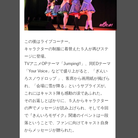
この後はライブコーナー。
キャラクターの制服に着替えた５人が再びステ
ージに登場。
TVアニメOPテーマ「Jumping!!」、同EDテーマ
「Your Voice」などで盛り上がると、「ぎんい
ろスノウドロップ 」、客席から画用紙が掲げら
れ、「会場に雪が降る」というサプライズが。
これにはキャスト陣も感動の涙であふれた。
そのお返しとばかりに、５人からキャラクター
の声でメッセージが読み上げられ、そして今回
で『きんいろモザイク』関連のイベントは一段
落ということで、ファンに向けてキャスト自身
からメッセージが贈られた。