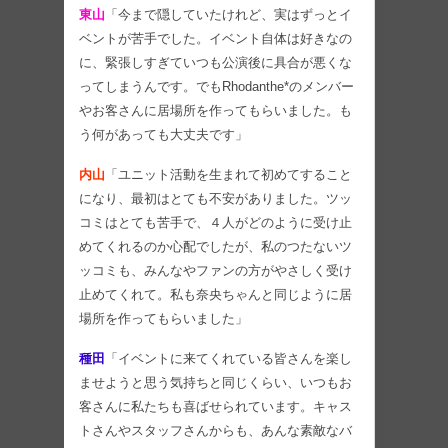
東山
「今まで隠していたけれど、実はずっとイ
ベントが苦手でした。イベント自体は好きなの
に、緊張しすぎていつも公演後に具合が悪くな
ってしまうんです。でもRhodanthe*のメンバー
やお客さんに居場所を作ってもらいました。も
う何があっても大丈夫です」
内山
「ユニット活動を生まれて初めてすること
になり、最初はとても不安がありました。ツッ
コミはとても苦手で、４人がどのように受け止
めてくれるのか心配でしたが、私のつたないツ
ッコミも、みんなやファンの方がやさしく受け
止めてくれて。私も奈央ちゃんと同じように居
場所を作ってもらいました」
種田
「イベントに来てくれている皆さんを楽し
ませようと思う気持ちと同じくらい、いつもお
客さんに私たちも喜ばせられています。キャス
トさんやスタッフさんからも、あんな素敵なバ