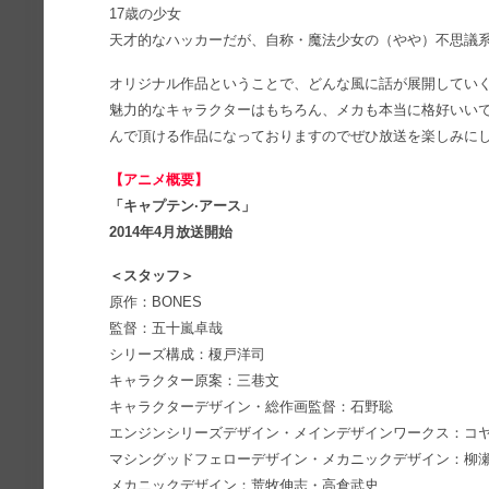
17歳の少女
天才的なハッカーだが、自称・魔法少女の（やや）不思議
オリジナル作品ということで、どんな風に話が展開してい
魅力的なキャラクターはもちろん、メカも本当に格好いい
んで頂ける作品になっておりますのでぜひ放送を楽しみに
【アニメ概要】
「キャプテン·アース」
2014年4月放送開始
＜スタッフ＞
原作：BONES
監督：五十嵐卓哉
シリーズ構成：榎戸洋司
キャラクター原案：三巷文
キャラクターデザイン・総作画監督：石野聡
エンジンシリーズデザイン・メインデザインワークス：
マシングッドフェローデザイン・メカニックデザイン：柳
メカニックデザイン：荒牧伸志・高倉武史