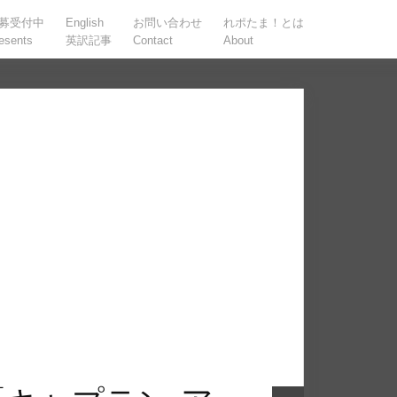
募受付中
English
お問い合わせ
れポたま！とは
esents
英訳記事
Contact
About