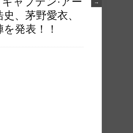
「キャプテン·アー
→
浩史、茅野愛衣、
陣を発表！！