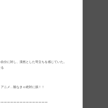
い自分に対し、漠然とした苛立ちを感じていた。
なる
トアニメ…観なきゃ絶対に損！！
ーーーーーーーーーーーーーーーー