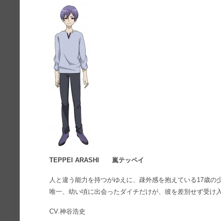
TEPPEI ARASHI 嵐テッペイ
人と違う能力を持つがゆえに、疎外感を抱えている17歳の
唯一、幼い頃に出会ったダイチだけが、彼を差別せず受け
CV.神谷浩史